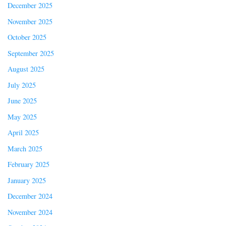
December 2025
November 2025
October 2025
September 2025
August 2025
July 2025
June 2025
May 2025
April 2025
March 2025
February 2025
January 2025
December 2024
November 2024