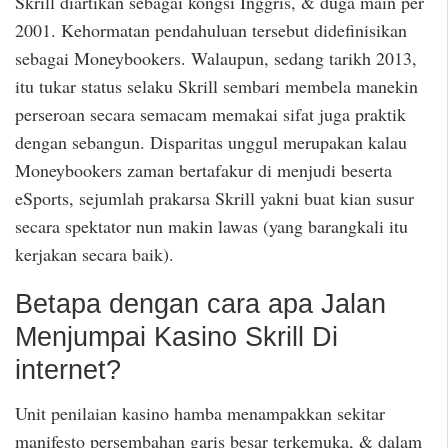
Skrill diartikan sebagai kongsi Inggris, & duga main per
2001. Kehormatan pendahuluan tersebut didefinisikan
sebagai Moneybookers. Walaupun, sedang tarikh 2013,
itu tukar status selaku Skrill sembari membela manekin
perseroan secara semacam memakai sifat juga praktik
dengan sebangun. Disparitas unggul merupakan kalau
Moneybookers zaman bertafakur di menjudi beserta
eSports, sejumlah prakarsa Skrill yakni buat kian susur
secara spektator nun makin lawas (yang barangkali itu
kerjakan secara baik).
Betapa dengan cara apa Jalan
Menjumpai Kasino Skrill Di
internet?
Unit penilaian kasino hamba menampakkan sekitar
manifesto persembahan garis besar terkemuka, & dalam