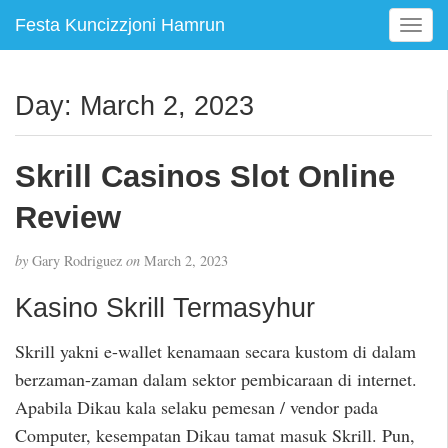
Festa Kuncizzjoni Hamrun
T
o
g
g
Day:
March 2, 2023
l
e
n
Skrill Casinos Slot Online
a
v
Review
i
g
by
Gary Rodriguez
on
March 2, 2023
a
t
Kasino Skrill Termasyhur
i
o
Skrill yakni e-wallet kenamaan secara kustom di dalam
n
berzaman-zaman dalam sektor pembicaraan di internet.
Apabila Dikau kala selaku pemesan / vendor pada
Computer, kesempatan Dikau tamat masuk Skrill. Pun,