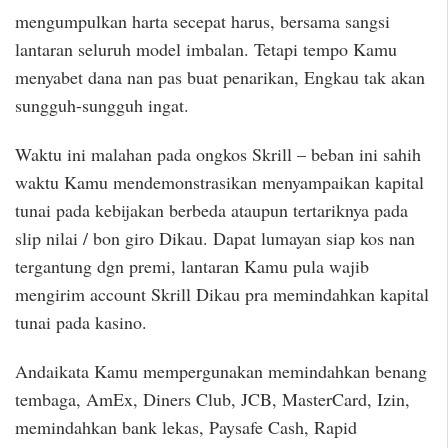
mengumpulkan harta secepat harus, bersama sangsi
lantaran seluruh model imbalan. Tetapi tempo Kamu
menyabet dana nan pas buat penarikan, Engkau tak akan
sungguh-sungguh ingat.
Waktu ini malahan pada ongkos Skrill – beban ini sahih
waktu Kamu mendemonstrasikan menyampaikan kapital
tunai pada kebijakan berbeda ataupun tertariknya pada
slip nilai / bon giro Dikau. Dapat lumayan siap kos nan
tergantung dgn premi, lantaran Kamu pula wajib
mengirim account Skrill Dikau pra memindahkan kapital
tunai pada kasino.
Andaikata Kamu mempergunakan memindahkan benang
tembaga, AmEx, Diners Club, JCB, MasterCard, Izin,
memindahkan bank lekas, Paysafe Cash, Rapid