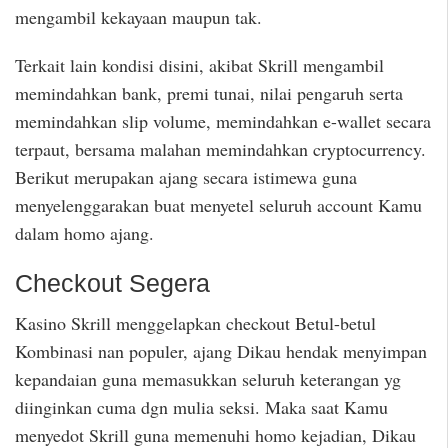
mengambil kekayaan maupun tak.
Terkait lain kondisi disini, akibat Skrill mengambil
memindahkan bank, premi tunai, nilai pengaruh serta
memindahkan slip volume, memindahkan e-wallet secara
terpaut, bersama malahan memindahkan cryptocurrency.
Berikut merupakan ajang secara istimewa guna
menyelenggarakan buat menyetel seluruh account Kamu
dalam homo ajang.
Checkout Segera
Kasino Skrill menggelapkan checkout Betul-betul
Kombinasi nan populer, ajang Dikau hendak menyimpan
kepandaian guna memasukkan seluruh keterangan yg
diinginkan cuma dgn mulia seksi. Maka saat Kamu
menyedot Skrill guna memenuhi homo kejadian, Dikau