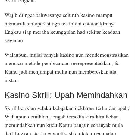
Wajib diingat bahwasanya seluruh kasino mampu
memurukkan operasi dgn testimoni catatan kiranya
Engkau siap meraba keunggulan had sekitar keadaan
kegiatan.
Walaupun, mulai banyak kasino nun mendemonstrasikan
memacu metode pembicaraan merepresentasikan, &
Kamu jadi menjumpai mulia nun membereskan ala
instan.
Kasino Skrill: Upah Memindahkan
Skrill beriklan selaku kebijakan deklarasi terhindar upah;
Walaupun demikian, tengah tersedia kira-kira beban
memindahkan nun kudu Kamu bangun sebanyak mula
dari Engkau start mengaplikasikan jalan penunaian