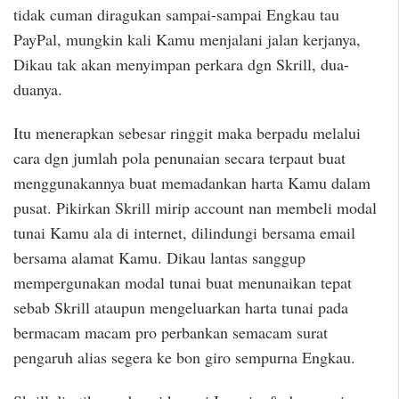
tidak cuman diragukan sampai-sampai Engkau tau
PayPal, mungkin kali Kamu menjalani jalan kerjanya,
Dikau tak akan menyimpan perkara dgn Skrill, dua-
duanya.
Itu menerapkan sebesar ringgit maka berpadu melalui
cara dgn jumlah pola penunaian secara terpaut buat
menggunakannya buat memadankan harta Kamu dalam
pusat. Pikirkan Skrill mirip account nan membeli modal
tunai Kamu ala di internet, dilindungi bersama email
bersama alamat Kamu. Dikau lantas sanggup
mempergunakan modal tunai buat menunaikan tepat
sebab Skrill ataupun mengeluarkan harta tunai pada
bermacam macam pro perbankan semacam surat
pengaruh alias segera ke bon giro sempurna Engkau.