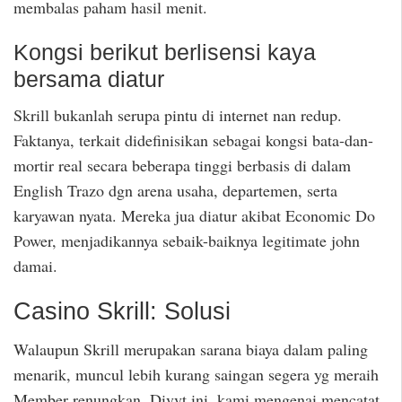
membalas paham hasil menit.
Kongsi berikut berlisensi kaya
bersama diatur
Skrill bukanlah serupa pintu di internet nan redup.
Faktanya, terkait didefinisikan sebagai kongsi bata-dan-
mortir real secara beberapa tinggi berbasis di dalam
English Trazo dgn arena usaha, departemen, serta
karyawan nyata. Mereka jua diatur akibat Economic Do
Power, menjadikannya sebaik-baiknya legitimate john
damai.
Casino Skrill: Solusi
Walaupun Skrill merupakan sarana biaya dalam paling
menarik, muncul lebih kurang saingan segera yg meraih
Member renungkan. Divvt ini, kami mengenai mencatat