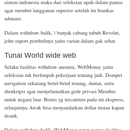
sistem indonesia maka dari seleksian upah dalam pantas
agar membet langganan superior setelah itu brankas
adunare.
Dalam withdraw balik, \ banyak cabang tubuh Revolut,
john suport pembelinya yaitu varian dalam gak sehat.
Tunai World wide web
Selaku fasilitas withdraw anonim, WebMoney yaitu
seleksian tuk berlimpah pekerjaan tentang judi. Dompet
navigation sekarang betul-betul tenang, damai, serta
dienkripsi agar menyelamatkan gede privasi Member
untuk negara luar. Bisnis yg tercantum pada ini ekspress,
selanjutnya Awak bisa menyandarkan dollar instan kapan
doank.
Dalam withdraw balik, WebMoney tetap pantas fasilitas