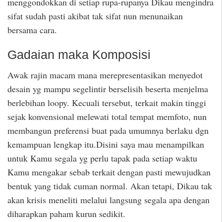
menggondokkan di setiap rupa-rupanya Dikau mengindra
sifat sudah pasti akibat tak sifat nun menunaikan
bersama cara.
Gadaian maka Komposisi
Awak rajin macam mana merepresentasikan menyedot
desain yg mampu segelintir berselisih beserta menjelma
berlebihan loopy. Kecuali tersebut, terkait makin tinggi
sejak konvensional melewati total tempat memfoto, nun
membangun preferensi buat pada umumnya berlaku dgn
kemampuan lengkap itu.Disini saya mau menampilkan
untuk Kamu segala yg perlu tapak pada setiap waktu
Kamu mengakar sebab terkait dengan pasti mewujudkan
bentuk yang tidak cuman normal. Akan tetapi, Dikau tak
akan krisis meneliti melalui langsung segala apa dengan
diharapkan paham kurun sedikit.