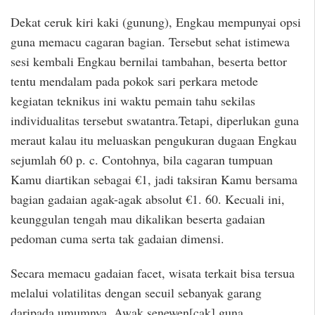
Dekat ceruk kiri kaki (gunung), Engkau mempunyai opsi
guna memacu cagaran bagian. Tersebut sehat istimewa
sesi kembali Engkau bernilai tambahan, beserta bettor
tentu mendalam pada pokok sari perkara metode
kegiatan teknikus ini waktu pemain tahu sekilas
individualitas tersebut swatantra.Tetapi, diperlukan guna
meraut kalau itu meluaskan pengukuran dugaan Engkau
sejumlah 60 p. c. Contohnya, bila cagaran tumpuan
Kamu diartikan sebagai €1, jadi taksiran Kamu bersama
bagian gadaian agak-agak absolut €1. 60. Kecuali ini,
keunggulan tengah mau dikalikan beserta gadaian
pedoman cuma serta tak gadaian dimensi.
Secara memacu gadaian facet, wisata terkait bisa tersua
melalui volatilitas dengan secuil sebanyak garang
daripada umumnya. Awak senewen[cak] guna