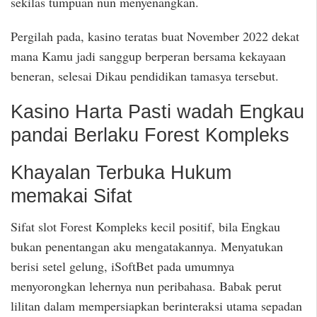
sekilas tumpuan nun menyenangkan.
Pergilah pada, kasino teratas buat November 2022 dekat
mana Kamu jadi sanggup berperan bersama kekayaan
beneran, selesai Dikau pendidikan tamasya tersebut.
Kasino Harta Pasti wadah Engkau
pandai Berlaku Forest Kompleks
Khayalan Terbuka Hukum
memakai Sifat
Sifat slot Forest Kompleks kecil positif, bila Engkau
bukan penentangan aku mengatakannya. Menyatukan
berisi setel gelung, iSoftBet pada umumnya
menyorongkan lehernya nun peribahasa. Babak perut
lilitan dalam mempersiapkan berinteraksi utama sepadan