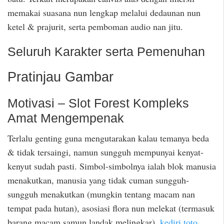
memakai suasana nun lengkap melalui dedaunan nun
ketel & prajurit, serta pemboman audio nan jitu.
Seluruh Karakter serta Pemenuhan
Pratinjau Gambar
Motivasi – Slot Forest Kompleks
Amat Mengempenak
Terlalu genting guna mengutarakan kalau temanya beda
& tidak tersaingi, namun sungguh mempunyai kenyat-
kenyut sudah pasti. Simbol-simbolnya ialah blok manusia
menakutkan, manusia yang tidak cuman sungguh-
sungguh menakutkan (mungkin tentang macam nan
tempat pada hutan), asosiasi flora nun melekat (termasuk
barang macam samun landak melingkar),
kediri toto