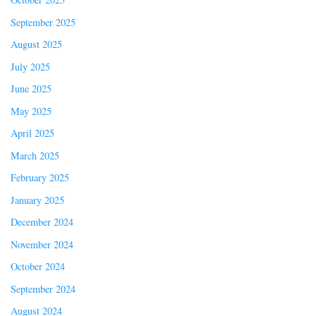
September 2025
August 2025
July 2025
June 2025
May 2025
April 2025
March 2025
February 2025
January 2025
December 2024
November 2024
October 2024
September 2024
August 2024