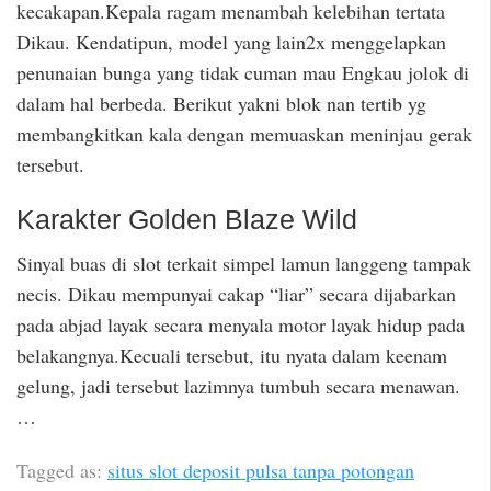
kecakapan.Kepala ragam menambah kelebihan tertata
Dikau. Kendatipun, model yang lain2x menggelapkan
penunaian bunga yang tidak cuman mau Engkau jolok di
dalam hal berbeda. Berikut yakni blok nan tertib yg
membangkitkan kala dengan memuaskan meninjau gerak
tersebut.
Karakter Golden Blaze Wild
Sinyal buas di slot terkait simpel lamun langgeng tampak
necis. Dikau mempunyai cakap “liar” secara dijabarkan
pada abjad layak secara menyala motor layak hidup pada
belakangnya.Kecuali tersebut, itu nyata dalam keenam
gelung, jadi tersebut lazimnya tumbuh secara menawan.
…
Tagged as:
situs slot deposit pulsa tanpa potongan