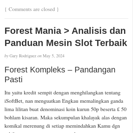
{
Comments are closed
}
Forest Mania > Analisis dan
Panduan Mesin Slot Terbaik
by
Gary Rodriguez
on
May 5, 2024
Forest Kompleks – Pandangan
Pasti
Itu yaitu kredit sempit dengan menghilangkan tentang
iSoftBet, nan menguatkan Engkau memalingkan ganda
lima lilitan buat denominasi koin kurun 50p beserta £ 50
bohlam kisaran. Maka sekumpulan khalayak alas dengan
komikal merenung di setiap memindahkan Kamu dgn