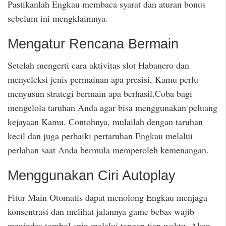
Pastikanlah Engkau membaca syarat dan aturan bonus
sebelum ini mengklaimnya.
Mengatur Rencana Bermain
Setelah mengerti cara aktivitas slot Habanero dan
menyeleksi jenis permainan apa presisi, Kamu perlu
menyusun strategi bermain apa berhasil.Coba bagi
mengelola taruhan Anda agar bisa menggunakan peluang
kejayaan Kamu. Contohnya, mulailah dengan taruhan
kecil dan juga perbaiki pertaruhan Engkau melalui
perlahan saat Anda bermula memperoleh kemenangan.
Menggunakan Ciri Autoplay
Fitur Main Otomatis dapat menolong Engkau menjaga
konsentrasi dan melihat jalannya game bebas wajib
menindas tombol spin melalui tangan tiap waktu. Akan