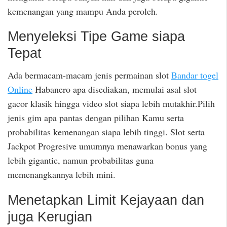
kemenangan yang mampu Anda peroleh.
Menyeleksi Tipe Game siapa
Tepat
Ada bermacam-macam jenis permainan slot
Bandar togel
Online
Habanero apa disediakan, memulai asal slot
gacor klasik hingga video slot siapa lebih mutakhir.Pilih
jenis gim apa pantas dengan pilihan Kamu serta
probabilitas kemenangan siapa lebih tinggi. Slot serta
Jackpot Progresive umumnya menawarkan bonus yang
lebih gigantic, namun probabilitas guna
memenangkannya lebih mini.
Menetapkan Limit Kejayaan dan
juga Kerugian