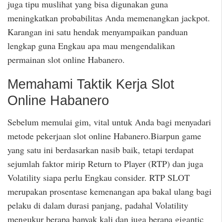
juga tipu muslihat yang bisa digunakan guna
meningkatkan probabilitas Anda memenangkan jackpot.
Karangan ini satu hendak menyampaikan panduan
lengkap guna Engkau apa mau mengendalikan
permainan slot online Habanero.
Memahami Taktik Kerja Slot
Online Habanero
Sebelum memulai gim, vital untuk Anda bagi menyadari
metode pekerjaan slot online Habanero.Biarpun game
yang satu ini berdasarkan nasib baik, tetapi terdapat
sejumlah faktor mirip Return to Player (RTP) dan juga
Volatility siapa perlu Engkau consider. RTP SLOT
merupakan prosentase kemenangan apa bakal ulang bagi
pelaku di dalam durasi panjang, padahal Volatility
mengukur berapa banyak kali dan juga berapa gigantic