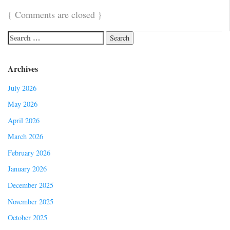
{
Comments are closed
}
Archives
July 2026
May 2026
April 2026
March 2026
February 2026
January 2026
December 2025
November 2025
October 2025