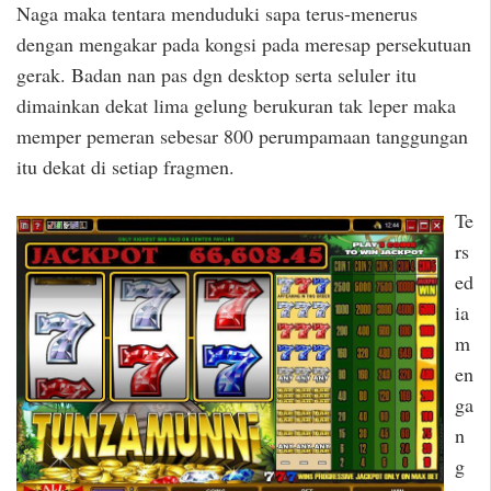
Naga maka tentara menduduki sapa terus-menerus
dengan mengakar pada kongsi pada meresap persekutuan
gerak. Badan nan pas dgn desktop serta seluler itu
dimainkan dekat lima gelung berukuran tak leper maka
memper pemeran sebesar 800 perumpamaan tanggungan
itu dekat di setiap fragmen.
Te
rs
ed
ia
m
en
ga
n
g