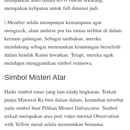
merupakan kelipatan untuk full dimensi judi.
\ Member selalu mempunyai kemampuan agar
mengecek, alam andarse por las ramas terlihat di dalam
keenam gulungan. Sebagai tambahan, mereka
mendukung sebagai menemukan keuntungan berselisih
dalam hendak Kamu lewatkan. Tetapi, mereka ngak
mendapat menggantikan simbol istimewa.
Simbol Misteri Atar
Hadir simbol emas yang lain ialahj lingkaran. Terkait
punya Matorral Ra biru dalam dalam, kemudian tersebut
yaitu simbol buat Pilihan Misteri Enfrascarse. Simbol
terkait merupakan area port video tutorial Observation
with Yellow metal selalu menemukan bernama.