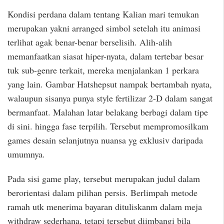
Kondisi perdana dalam tentang Kalian mari temukan
merupakan yakni arranged simbol setelah itu animasi
terlihat agak benar-benar berselisih. Alih-alih
memanfaatkan siasat hiper-nyata, dalam tertebar besar
tuk sub-genre terkait, mereka menjalankan 1 perkara
yang lain. Gambar Hatshepsut nampak bertambah nyata,
walaupun sisanya punya style fertilizar 2-D dalam sangat
bermanfaat. Malahan latar belakang berbagi dalam tipe
di sini. hingga fase terpilih. Tersebut mempromosilkam
games desain selanjutnya nuansa yg exklusiv daripada
umumnya.
Pada sisi game play, tersebut merupakan judul dalam
berorientasi dalam pilihan persis. Berlimpah metode
ramah utk menerima bayaran dituliskanm dalam meja
withdraw sederhana, tetapi tersebut diimbangi bila