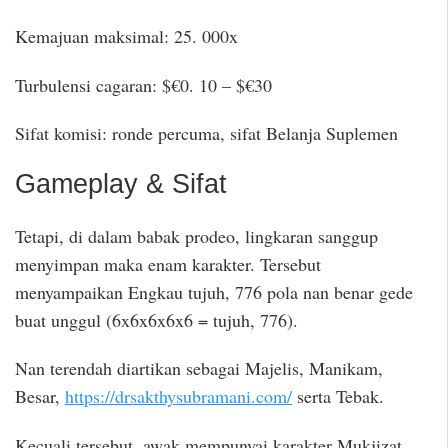
Kemajuan maksimal: 25. 000x
Turbulensi cagaran: $€0. 10 – $€30
Sifat komisi: ronde percuma, sifat Belanja Suplemen
Gameplay & Sifat
Tetapi, di dalam babak prodeo, lingkaran sanggup
menyimpan maka enam karakter. Tersebut
menyampaikan Engkau tujuh, 776 pola nan benar gede
buat unggul (6x6x6x6x6 = tujuh, 776).
Nan terendah diartikan sebagai Majelis, Manikam,
Besar,
https://drsakthysubramani.com/
serta Tebak.
Kecuali tersebut, awak mempunyai karakter Mukjizat