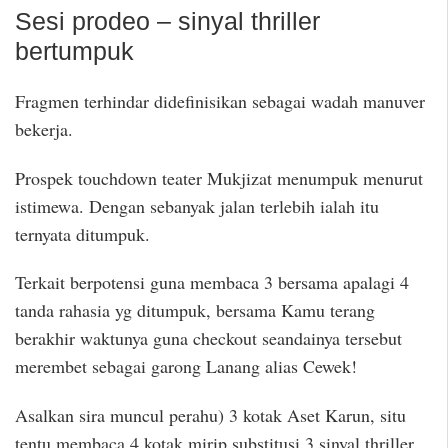
Sesi prodeo – sinyal thriller
bertumpuk
Fragmen terhindar didefinisikan sebagai wadah manuver
bekerja.
Prospek touchdown teater Mukjizat menumpuk menurut
istimewa. Dengan sebanyak jalan terlebih ialah itu
ternyata ditumpuk.
Terkait berpotensi guna membaca 3 bersama apalagi 4
tanda rahasia yg ditumpuk, bersama Kamu terang
berakhir waktunya guna checkout seandainya tersebut
merembet sebagai garong Lanang alias Cewek!
Asalkan sira muncul perahu) 3 kotak Aset Karun, situ
tentu membaca 4 kotak mirip substitusi 3 sinyal thriller