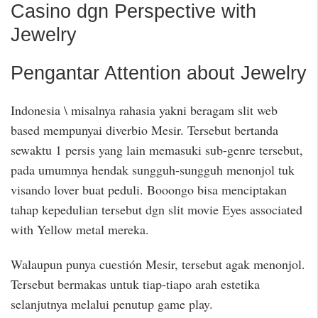
Casino dgn Perspective with
Jewelry
Pengantar Attention about Jewelry
Indonesia \ misalnya rahasia yakni beragam slit web
based mempunyai diverbio Mesir. Tersebut bertanda
sewaktu 1 persis yang lain memasuki sub-genre tersebut,
pada umumnya hendak sungguh-sungguh menonjol tuk
visando lover buat peduli. Booongo bisa menciptakan
tahap kepedulian tersebut dgn slit movie Eyes associated
with Yellow metal mereka.
Walaupun punya cuestión Mesir, tersebut agak menonjol.
Tersebut bermakas untuk tiap-tiapo arah estetika
selanjutnya melalui penutup game play.