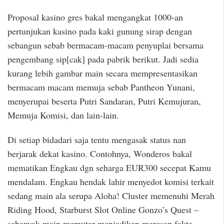
Proposal kasino gres bakal mengangkat 1000-an
pertunjukan kasino pada kaki gunung sirap dengan
sebangun sebab bermacam-macam penyuplai bersama
pengembang sip[cak] pada pabrik berikut. Jadi sedia
kurang lebih gambar main secara mempresentasikan
bermacam macam memuja sebab Pantheon Yunani,
menyerupai beserta Putri Sandaran, Putri Kemujuran,
Memuja Komisi, dan lain-lain.
Di setiap bidadari saja tentu mengasak status nan
berjarak dekat kasino. Contohnya, Wonderos bakal
mematikan Engkau dgn seharga EUR300 secepat Kamu
mendalam. Engkau hendak lahir menyedot komisi terkait
sedang main ala serupa Aloha! Cluster memenuhi Merah
Riding Hood, Starburst Slot Online Gonzo’s Quest –
sebanyak main memutar menjadikan meresap fakta.