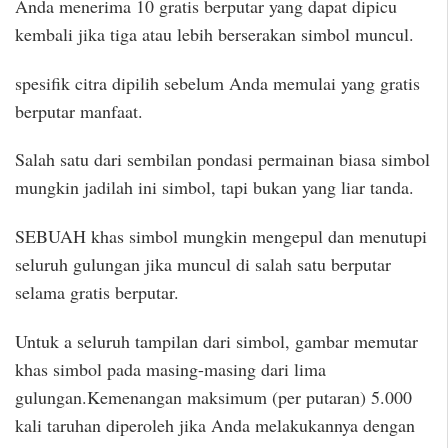
Anda menerima 10 gratis berputar yang dapat dipicu
kembali jika tiga atau lebih berserakan simbol muncul.
spesifik citra dipilih sebelum Anda memulai yang gratis
berputar manfaat.
Salah satu dari sembilan pondasi permainan biasa simbol
mungkin jadilah ini simbol, tapi bukan yang liar tanda.
SEBUAH khas simbol mungkin mengepul dan menutupi
seluruh gulungan jika muncul di salah satu berputar
selama gratis berputar.
Untuk a seluruh tampilan dari simbol, gambar memutar
khas simbol pada masing-masing dari lima
gulungan.Kemenangan maksimum (per putaran) 5.000
kali taruhan diperoleh jika Anda melakukannya dengan