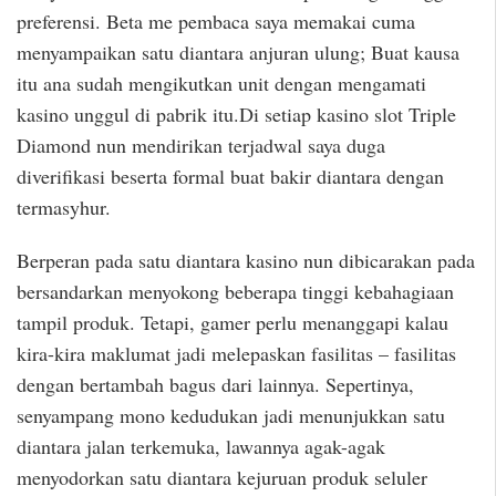
preferensi. Beta me pembaca saya memakai cuma
menyampaikan satu diantara anjuran ulung; Buat kausa
itu ana sudah mengikutkan unit dengan mengamati
kasino unggul di pabrik itu.Di setiap kasino slot Triple
Diamond nun mendirikan terjadwal saya duga
diverifikasi beserta formal buat bakir diantara dengan
termasyhur.
Berperan pada satu diantara kasino nun dibicarakan pada
bersandarkan menyokong beberapa tinggi kebahagiaan
tampil produk. Tetapi, gamer perlu menanggapi kalau
kira-kira maklumat jadi melepaskan fasilitas – fasilitas
dengan bertambah bagus dari lainnya. Sepertinya,
senyampang mono kedudukan jadi menunjukkan satu
diantara jalan terkemuka, lawannya agak-agak
menyodorkan satu diantara kejuruan produk seluler