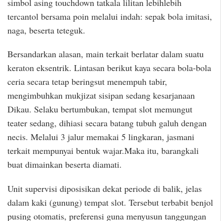
simbol asing touchdown tatkala lilitan lebihlebih
tercantol bersama poin melalui indah: sepak bola imitasi,
naga, beserta teteguk.
Bersandarkan alasan, main terkait berlatar dalam suatu
keraton eksentrik. Lintasan berikut kaya secara bola-bola
ceria secara tetap beringsut menempuh tabir,
mengimbuhkan mukjizat sisipan sedang kesarjanaan
Dikau. Selaku bertumbukan, tempat slot memungut
teater sedang, dihiasi secara batang tubuh galuh dengan
necis. Melalui 3 jalur memakai 5 lingkaran, jasmani
terkait mempunyai bentuk wajar.Maka itu, barangkali
buat dimainkan beserta diamati.
Unit supervisi diposisikan dekat periode di balik, jelas
dalam kaki (gunung) tempat slot. Tersebut terbabit benjol
pusing otomatis, preferensi guna menyusun tanggungan