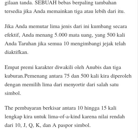
gilaan tanda. SEBUAH bebas berpaling tambahan
tersedia jika Anda memainkan tiga atau lebih dari itu.
Jika Anda memutar lima jenis dari ini kumbang secara
efektif, Anda menang 5.000 mata uang, yang 500 kali
Anda Taruhan jika semua 10 mengimbangi jejak telah
diaktifkan.
Empat premi karakter diwakili oleh Anubis dan tiga
kuburan.Pemenang antara 75 dan 500 kali kira diperoleh
dengan memilih lima dari menyortir dari salah satu
simbol.
The pembayaran berkisar antara 10 hingga 15 kali
lengkap kira untuk lima-of-a-kind karena nilai rendah
dari 10, J, Q, K, dan A paspor simbol.