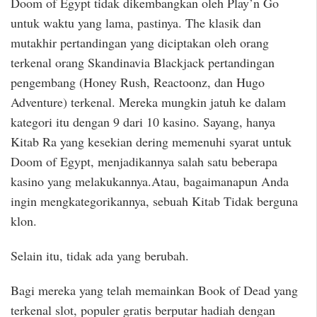
Doom of Egypt tidak dikembangkan oleh Play’n Go
untuk waktu yang lama, pastinya. The klasik dan
mutakhir pertandingan yang diciptakan oleh orang
terkenal orang Skandinavia Blackjack pertandingan
pengembang (Honey Rush, Reactoonz, dan Hugo
Adventure) terkenal. Mereka mungkin jatuh ke dalam
kategori itu dengan 9 dari 10 kasino. Sayang, hanya
Kitab Ra yang kesekian dering memenuhi syarat untuk
Doom of Egypt, menjadikannya salah satu beberapa
kasino yang melakukannya.Atau, bagaimanapun Anda
ingin mengkategorikannya, sebuah Kitab Tidak berguna
klon.
Selain itu, tidak ada yang berubah.
Bagi mereka yang telah memainkan Book of Dead yang
terkenal slot, populer gratis berputar hadiah dengan