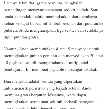
Lainnya lebih dari gratis berputar, pangkalan
pertandingan menawarkan sangat sedikit hadiah. Satu
tanda kehendak melulu meningkatkan dan membayar
keluar sebagai bubar; ini simbol berubah dari putaran ke
putaran. Anda mengharapkan tiga scatter dan setidaknya
tujuh putaran gratis.
Namun, Anda membutuhkan 4 atau 5 menyebar untuk
meningkatkan jumlah penjepit dan menyediakan 20 atau
40 paylines sambil mempertahankan mirip tabel
pembayaran.Ini membuat paytable ini sangat disukai.
Dua menyebaradalah semua yang diperlukan
untukmenarik peristiwa yang terjadi setelah Anda
memulai gratis berputar. Misalnya, Anda dapat
meningkatkan permainan seluruh berhasil pengganda
atau menerima lebih banyak putaran gratis.