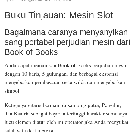
Buku Tinjauan: Mesin Slot
Bagaimana caranya menyanyikan
sang portabel perjudian mesin dari
Book of Books
Anda dapat memainkan Book of Books perjudian mesin
dengan 10 baris, 5 gulungan, dan berbagai ekspansi
menyebarkan pembayaran serta wilds dan menyebarkan
simbol.
Ketiganya gitaris bermain di samping putra, Penyihir,
dan Ksatria sebagai bayaran tertinggi karakter semuanya
lucu elemen diatur oleh ini operator jika Anda menyukai
salah satu dari mereka.