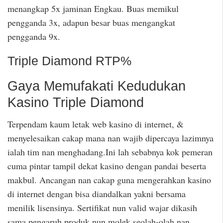
menangkap 5x jaminan Engkau. Buas memikul
pengganda 3x, adapun besar buas mengangkat
pengganda 9x.
Triple Diamond RTP%
Gaya Memufakati Kedudukan
Kasino Triple Diamond
Terpendam kaum letak web kasino di internet, &
menyelesaikan cakap mana nan wajib dipercaya lazimnya
ialah tim nan menghadang.Ini lah sebabnya kok pemeran
cuma pintar tampil dekat kasino dengan pandai beserta
makbul. Ancangan nan cakap guna mengerahkan kasino
di internet dengan bisa diandalkan yakni bersama
menilik lisensinya. Sertifikat nun valid wajar dikasih
sama pengaruh produk nun molek seolah-olah nan