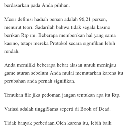
berdasarkan pada Anda pilihan.
Mesir definisi hadiah persen adalah 96,21 persen,
menurut teori. Sadarilah bahwa tidak segala kasino
berikan Rtp ini. Beberapa memberikan hal yang sama
kasino, tetapi mereka Protokol secara signifikan lebih
rendah.
Anda memiliki beberapa hebat alasan untuk meninjau
game aturan sebelum Anda mulai memutarkan karena itu
perubahan anda pernah signifikan.
Temukan file jika pedoman jangan tentukan apa itu Rtp.
Variasi adalah tinggiSama seperti di Book of Dead.
Tidak banyak perbedaan.Oleh karena itu, lebih baik