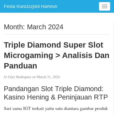
Festa Kuncizzjoni Hamrun
T
o
g
g
Month:
March 2024
l
e
n
Triple Diamond Super Slot
a
v
Microgaming > Analisis Dan
i
g
Panduan
a
t
by
Gary Rodriguez
on
March 31, 2024
i
o
Pandangan Slot Triple Diamond:
n
Kasino Hening & Peninjauan RTP
Sari sama IGT terkait yaitu satu diantara gambar produk