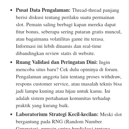
Pusat Data Pengalaman:
Thread-thread panjang
berisi diskusi tentang perilaku suatu permainan
slot. Pemain saling berbagi kapan mereka dapat
fitur bonus, seberapa sering putaran gratis muncul,
atau bagaimana volatilitas game itu terasa.
Informasi ini lebih dinamis dan real-time
dibandingkan review statis di website.
Ruang Validasi dan Peringatan Dini:
Ingin
mencoba situs baru? Cek dulu opininya di forum.
Pengalaman anggota lain tentang proses withdraw,
respons customer service, atau masalah teknis bisa
jadi lampu kuning atau hijau untuk kamu. Ini
adalah sistem pertahanan komunitas terhadap
praktik yang kurang baik.
Laboratorium Strategi Kecil-kecilan:
Meski slot
bergantung pada RNG (Random Number
Generator), pemain sering berdiskusi tentang