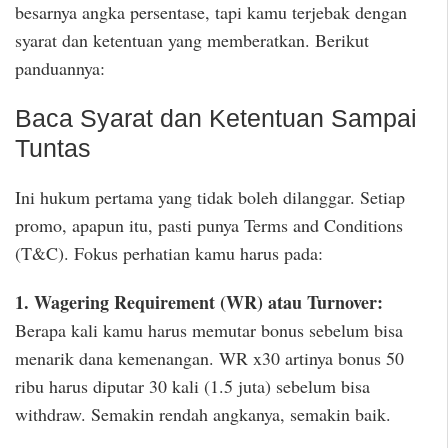
besarnya angka persentase, tapi kamu terjebak dengan
syarat dan ketentuan yang memberatkan. Berikut
panduannya:
Baca Syarat dan Ketentuan Sampai
Tuntas
Ini hukum pertama yang tidak boleh dilanggar. Setiap
promo, apapun itu, pasti punya Terms and Conditions
(T&C). Fokus perhatian kamu harus pada:
1. Wagering Requirement (WR) atau Turnover:
Berapa kali kamu harus memutar bonus sebelum bisa
menarik dana kemenangan. WR x30 artinya bonus 50
ribu harus diputar 30 kali (1.5 juta) sebelum bisa
withdraw. Semakin rendah angkanya, semakin baik.