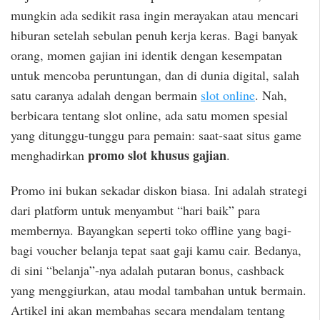
mungkin ada sedikit rasa ingin merayakan atau mencari
hiburan setelah sebulan penuh kerja keras. Bagi banyak
orang, momen gajian ini identik dengan kesempatan
untuk mencoba peruntungan, dan di dunia digital, salah
satu caranya adalah dengan bermain
slot online
. Nah,
berbicara tentang slot online, ada satu momen spesial
yang ditunggu-tunggu para pemain: saat-saat situs game
promo slot khusus gajian
menghadirkan
.
Promo ini bukan sekadar diskon biasa. Ini adalah strategi
dari platform untuk menyambut “hari baik” para
membernya. Bayangkan seperti toko offline yang bagi-
bagi voucher belanja tepat saat gaji kamu cair. Bedanya,
di sini “belanja”-nya adalah putaran bonus, cashback
yang menggiurkan, atau modal tambahan untuk bermain.
Artikel ini akan membahas secara mendalam tentang