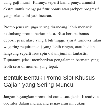
uang gaji murni. Rasanya seperti kamu punya amunisi
ekstra untuk mengejar fitur bonus atau jackpot progresif
yang selama ini jadi incaran.
Promo jenis ini juga sering dirancang lebih menarik
ketimbang promo harian biasa. Bisa berupa bonus
deposit persentase yang lebih tinggi, syarat turnover (atau
wagering requirement) yang lebih ringan, atau hadiah
langsung seperti free spin dalam jumlah fantastis.
Tujuannya jelas: memberikan pengalaman bermain yang
lebih seru di momen yang tepat.
Bentuk-Bentuk Promo Slot Khusus
Gajian yang Sering Muncul
Jangan bayangkan promo ini cuma satu jenis. Kreativitas
operator dalam merancang penawaran ini cukup