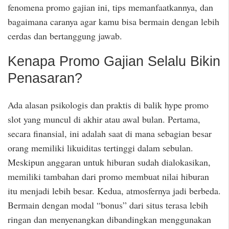
fenomena promo gajian ini, tips memanfaatkannya, dan
bagaimana caranya agar kamu bisa bermain dengan lebih
cerdas dan bertanggung jawab.
Kenapa Promo Gajian Selalu Bikin
Penasaran?
Ada alasan psikologis dan praktis di balik hype promo
slot yang muncul di akhir atau awal bulan. Pertama,
secara finansial, ini adalah saat di mana sebagian besar
orang memiliki likuiditas tertinggi dalam sebulan.
Meskipun anggaran untuk hiburan sudah dialokasikan,
memiliki tambahan dari promo membuat nilai hiburan
itu menjadi lebih besar. Kedua, atmosfernya jadi berbeda.
Bermain dengan modal “bonus” dari situs terasa lebih
ringan dan menyenangkan dibandingkan menggunakan