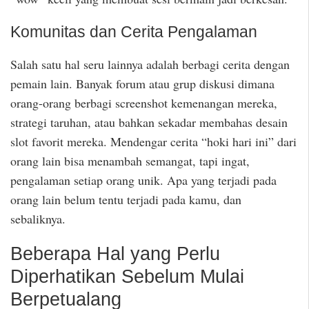
Komunitas dan Cerita Pengalaman
Salah satu hal seru lainnya adalah berbagi cerita dengan
pemain lain. Banyak forum atau grup diskusi dimana
orang-orang berbagi screenshot kemenangan mereka,
strategi taruhan, atau bahkan sekadar membahas desain
slot favorit mereka. Mendengar cerita “hoki hari ini” dari
orang lain bisa menambah semangat, tapi ingat,
pengalaman setiap orang unik. Apa yang terjadi pada
orang lain belum tentu terjadi pada kamu, dan
sebaliknya.
Beberapa Hal yang Perlu
Diperhatikan Sebelum Mulai
Berpetualang