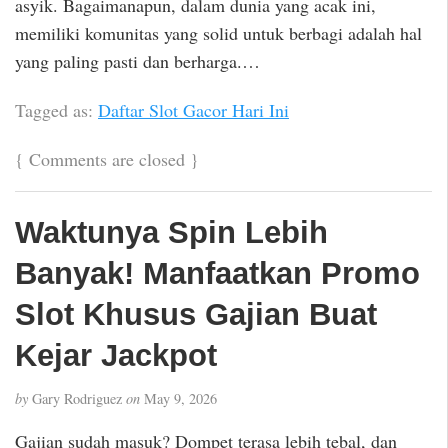
asyik. Bagaimanapun, dalam dunia yang acak ini,
memiliki komunitas yang solid untuk berbagi adalah hal
yang paling pasti dan berharga.…
Tagged as:
Daftar Slot Gacor Hari Ini
{
Comments are closed
}
Waktunya Spin Lebih
Banyak! Manfaatkan Promo
Slot Khusus Gajian Buat
Kejar Jackpot
by
Gary Rodriguez
on
May 9, 2026
Gajian sudah masuk? Dompet terasa lebih tebal, dan