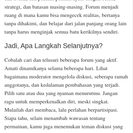
strategi, dan batasan masing-masing. Forum menjadi
ruang di mana kamu bisa mengecek realitas, bertanya
tanpa dihakimi, dan belajar dari jalan panjang orang lain
tanpa harus menginjak semua batu kerikilnya sendiri.
Jadi, Apa Langkah Selanjutnya?
Cobalah cari dan telusuri beberapa forum yang aktif.
Amati dinamikanya selama beberapa hari. Lihat
bagaimana moderator mengelola diskusi, seberapa ramah
anggotanya, dan kedalaman pembahasan yang terjadi.
Pilih satu atau dua yang nyaman menurutmu. Jangan
ragu untuk memperkenalkan diri, meski singkat.
Mulailah dari membaca, lalu perlahan berpartisipasi.
Siapa tahu, selain menambah wawasan tentang
permainan, kamu juga menemukan teman diskusi yang