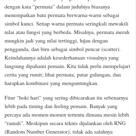
dengan kata “permata” dalam judulnya biasanya
menempatkan batu permata berwarna-warni sebagai
simbol kunci. Setiap warna permata seringkali mewakili
nilai atau fungsi yang berbeda. Misalnya, permata merah
mungkin jadi yang nilai tertinggi, hijau dengan
pengganda, dan biru sebagai simbol pencar (scatter).
Keindahannya adalah kesederhanaan visualnya yang
langsung dipahami pemain. Kita tidak perlu mempelajari
cerita yang rumit; lihat permata, putar gulungan, dan
harapkan kombinasi yang menguntungkan.
Fitur “hoki hari” yang sering dibicarakan itu sebenarnya
lebih pada timing dan feeling pemain. Banyak yang
percaya ada momen-momen tertentu dimana mesin lebih
“ramah”. Meskipun secara teknis dijalankan oleh RNG
(Random Number Generator), tidak ada salahnya