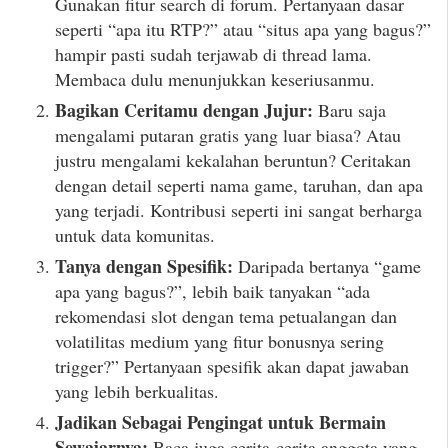
Gunakan fitur search di forum. Pertanyaan dasar
seperti “apa itu RTP?” atau “situs apa yang bagus?”
hampir pasti sudah terjawab di thread lama.
Membaca dulu menunjukkan keseriusanmu.
Bagikan Ceritamu dengan Jujur:
Baru saja
mengalami putaran gratis yang luar biasa? Atau
justru mengalami kekalahan beruntun? Ceritakan
dengan detail seperti nama game, taruhan, dan apa
yang terjadi. Kontribusi seperti ini sangat berharga
untuk data komunitas.
Tanya dengan Spesifik:
Daripada bertanya “game
apa yang bagus?”, lebih baik tanyakan “ada
rekomendasi slot dengan tema petualangan dan
volatilitas medium yang fitur bonusnya sering
trigger?” Pertanyaan spesifik akan dapat jawaban
yang lebih berkualitas.
Jadikan Sebagai Pengingat untuk Bermain
Sewajarnya:
Baca juga cerita-cerita anggota yang