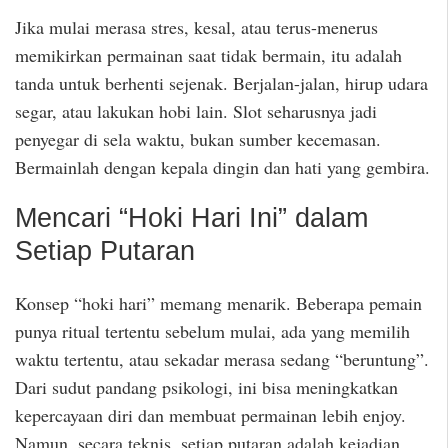
Jika mulai merasa stres, kesal, atau terus-menerus
memikirkan permainan saat tidak bermain, itu adalah
tanda untuk berhenti sejenak. Berjalan-jalan, hirup udara
segar, atau lakukan hobi lain. Slot seharusnya jadi
penyegar di sela waktu, bukan sumber kecemasan.
Bermainlah dengan kepala dingin dan hati yang gembira.
Mencari “Hoki Hari Ini” dalam
Setiap Putaran
Konsep “hoki hari” memang menarik. Beberapa pemain
punya ritual tertentu sebelum mulai, ada yang memilih
waktu tertentu, atau sekadar merasa sedang “beruntung”.
Dari sudut pandang psikologi, ini bisa meningkatkan
kepercayaan diri dan membuat permainan lebih enjoy.
Namun, secara teknis, setiap putaran adalah kejadian