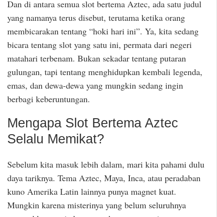
Dan di antara semua slot bertema Aztec, ada satu judul
yang namanya terus disebut, terutama ketika orang
membicarakan tentang “hoki hari ini”. Ya, kita sedang
bicara tentang slot yang satu ini, permata dari negeri
matahari terbenam. Bukan sekadar tentang putaran
gulungan, tapi tentang menghidupkan kembali legenda,
emas, dan dewa-dewa yang mungkin sedang ingin
berbagi keberuntungan.
Mengapa Slot Bertema Aztec
Selalu Memikat?
Sebelum kita masuk lebih dalam, mari kita pahami dulu
daya tariknya. Tema Aztec, Maya, Inca, atau peradaban
kuno Amerika Latin lainnya punya magnet kuat.
Mungkin karena misterinya yang belum seluruhnya