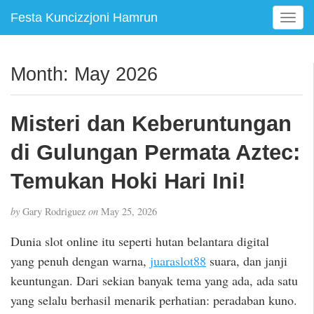
Festa Kuncizzjoni Hamrun
T
o
g
g
Month:
May 2026
l
e
n
Misteri dan Keberuntungan
a
v
di Gulungan Permata Aztec:
i
g
Temukan Hoki Hari Ini!
a
t
by
Gary Rodriguez
on
May 25, 2026
i
o
Dunia slot online itu seperti hutan belantara digital
n
yang penuh dengan warna,
juaraslot88
suara, dan janji
keuntungan. Dari sekian banyak tema yang ada, ada satu
yang selalu berhasil menarik perhatian: peradaban kuno.