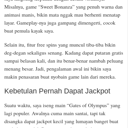
Misalnya, game “Sweet Bonanza” yang penuh warna dan
animasi manis, bikin mata nggak mau berhenti menatap
layar. Gameplay-nya juga gampang dimengerti, cocok
buat pemula kayak saya.
Selain itu, fitur free spins yang muncul tiba-tiba bikin
deg-degan sekaligus senang. Kadang dapat putaran gratis
sampai belasan kali, dan itu benar-benar nambah peluang
menang besar. Jadi, pengalaman awal ini bikin saya
makin penasaran buat nyobain game lain dari mereka.
Kebetulan Pernah Dapat Jackpot
Suatu waktu, saya iseng main “Gates of Olympus” yang
lagi populer. Awalnya cuma main santai, tapi tak
disangka dapat jackpot kecil yang lumayan banget buat