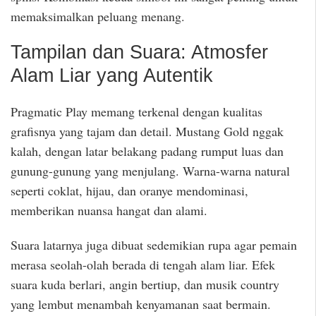
memaksimalkan peluang menang.
Tampilan dan Suara: Atmosfer
Alam Liar yang Autentik
Pragmatic Play memang terkenal dengan kualitas
grafisnya yang tajam dan detail. Mustang Gold nggak
kalah, dengan latar belakang padang rumput luas dan
gunung-gunung yang menjulang. Warna-warna natural
seperti coklat, hijau, dan oranye mendominasi,
memberikan nuansa hangat dan alami.
Suara latarnya juga dibuat sedemikian rupa agar pemain
merasa seolah-olah berada di tengah alam liar. Efek
suara kuda berlari, angin bertiup, dan musik country
yang lembut menambah kenyamanan saat bermain.