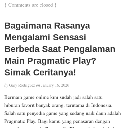
{
Comments are closed
}
Bagaimana Rasanya
Mengalami Sensasi
Berbeda Saat Pengalaman
Main Pragmatic Play?
Simak Ceritanya!
by
Gary Rodriguez
on
January 16, 2026
Bermain game online kini sudah jadi salah satu
hiburan favorit banyak orang, terutama di Indonesia.
Salah satu penyedia game yang sedang naik daun adalah
Pragmatic Play. Bagi kamu yang penasaran dengan