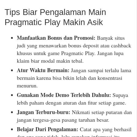
Tips Biar Pengalaman Main
Pragmatic Play Makin Asik
Manfaatkan Bonus dan Promosi:
Banyak situs
judi yang menawarkan bonus deposit atau cashback
khusus untuk game Pragmatic Play. Jangan lupa
klaim biar modal makin tebal.
Atur Waktu Bermain:
Jangan sampai terlalu lama
bermain karena bisa bikin lelah dan konsentrasi
menurun.
Gunakan Mode Demo Terlebih Dahulu:
Supaya
lebih paham dengan aturan dan fitur setiap game.
Jangan Terburu-buru:
Nikmati setiap putaran dan
jangan tergesa-gesa pasang taruhan besar.
Belajar Dari Pengalaman:
Catat apa yang berhasil
dan apa yang tidak, lalu gunakan informasi itu