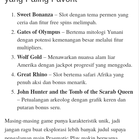
Sweet Bonanza
– Slot dengan tema permen yang
ceria dan fitur free spins melimpah.
Gates of Olympus
– Bertema mitologi Yunani
dengan potensi kemenangan besar melalui fitur
multipliers.
Wolf Gold
– Menawarkan nuansa alam liar
Amerika dengan jackpot progresif yang menggoda.
Great Rhino
– Slot bertema safari Afrika yang
penuh aksi dan bonus menarik.
John Hunter and the Tomb of the Scarab Queen
– Petualangan arkeolog dengan grafik keren dan
putaran bonus seru.
Masing-masing game punya karakteristik unik, jadi
jangan ragu buat eksplorasi lebih banyak judul supaya
pengalaman main Pragmatic Play makin berwarna.