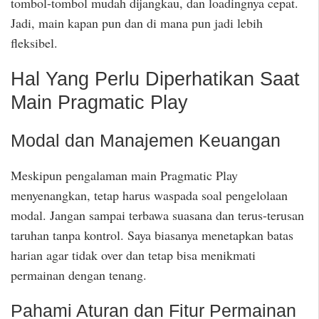
tombol-tombol mudah dijangkau, dan loadingnya cepat.
Jadi, main kapan pun dan di mana pun jadi lebih
fleksibel.
Hal Yang Perlu Diperhatikan Saat
Main Pragmatic Play
Modal dan Manajemen Keuangan
Meskipun pengalaman main Pragmatic Play
menyenangkan, tetap harus waspada soal pengelolaan
modal. Jangan sampai terbawa suasana dan terus-terusan
taruhan tanpa kontrol. Saya biasanya menetapkan batas
harian agar tidak over dan tetap bisa menikmati
permainan dengan tenang.
Pahami Aturan dan Fitur Permainan