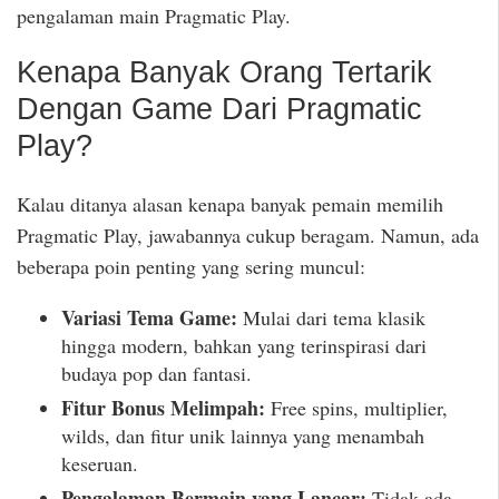
pengalaman main Pragmatic Play.
Kenapa Banyak Orang Tertarik
Dengan Game Dari Pragmatic
Play?
Kalau ditanya alasan kenapa banyak pemain memilih
Pragmatic Play, jawabannya cukup beragam. Namun, ada
beberapa poin penting yang sering muncul:
Variasi Tema Game:
Mulai dari tema klasik
hingga modern, bahkan yang terinspirasi dari
budaya pop dan fantasi.
Fitur Bonus Melimpah:
Free spins, multiplier,
wilds, dan fitur unik lainnya yang menambah
keseruan.
Pengalaman Bermain yang Lancar:
Tidak ada