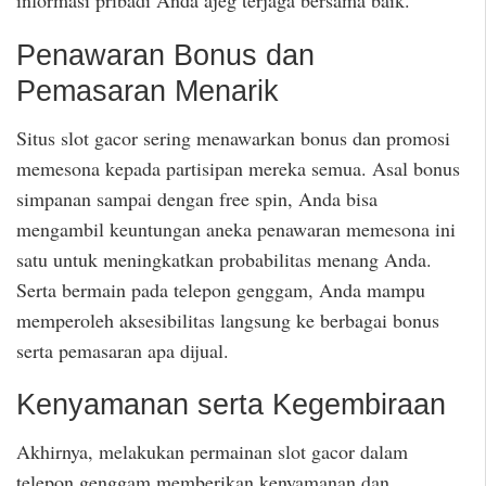
informasi pribadi Anda ajeg terjaga bersama baik.
Penawaran Bonus dan
Pemasaran Menarik
Situs slot gacor sering menawarkan bonus dan promosi
memesona kepada partisipan mereka semua. Asal bonus
simpanan sampai dengan free spin, Anda bisa
mengambil keuntungan aneka penawaran memesona ini
satu untuk meningkatkan probabilitas menang Anda.
Serta bermain pada telepon genggam, Anda mampu
memperoleh aksesibilitas langsung ke berbagai bonus
serta pemasaran apa dijual.
Kenyamanan serta Kegembiraan
Akhirnya, melakukan permainan slot gacor dalam
telepon genggam memberikan kenyamanan dan