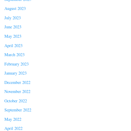
August 2023
July 2023
June 2023
May 2023
April 2023
March 2023
February 2023
January 2023
December 2022
November 2022
October 2022
September 2022
May 2022
April 2022