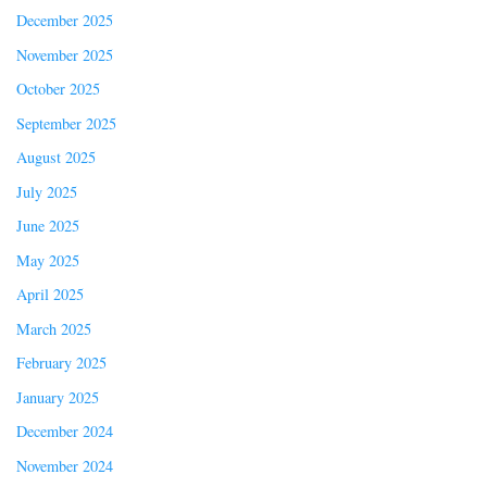
December 2025
November 2025
October 2025
September 2025
August 2025
July 2025
June 2025
May 2025
April 2025
March 2025
February 2025
January 2025
December 2024
November 2024