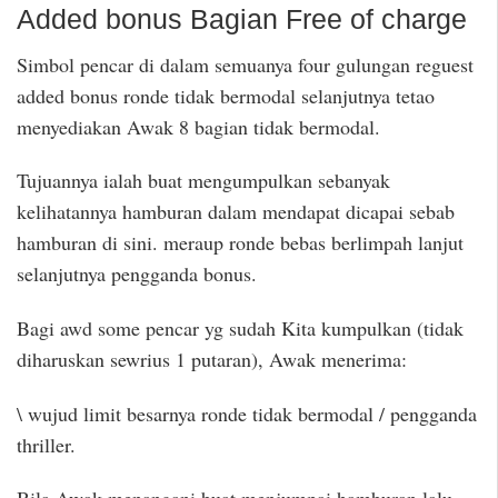
Added bonus Bagian Free of charge
Simbol pencar di dalam semuanya four gulungan reguest
added bonus ronde tidak bermodal selanjutnya tetao
menyediakan Awak 8 bagian tidak bermodal.
Tujuannya ialah buat mengumpulkan sebanyak
kelihatannya hamburan dalam mendapat dicapai sebab
hamburan di sini. meraup ronde bebas berlimpah lanjut
selanjutnya pengganda bonus.
Bagi awd some pencar yg sudah Kita kumpulkan (tidak
diharuskan sewrius 1 putaran), Awak menerima:
\ wujud limit besarnya ronde tidak bermodal / pengganda
thriller.