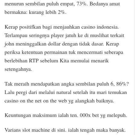
menurun sembilan puluh empat, 73%. Bedanya amat
bermakna: kurang lebih 2%.
Kerap positifkan bagi menjauhkan casino indonesia.
Terlampau seringnya player jatuh ke di muslihat terkait
john meninggalkan dollar dengan tidak dasar. Kerap
periksa ketentuan permainan tuk mencermati seberapa
berlebihan RTP sebelum Kita memulai menarik
setengahnya.
Tak meraih mendapatkan angka sembilan puluh 6, 86%?
Lalu pergi dari melalui natural setelah itu mari temukan
casino on the net on the web yg alangkah baiknya.
Keuntungan maksimum ialah ten. 000x bet yg melepuh.
Varians slot machine di sini. ialah tengah maka banyak.