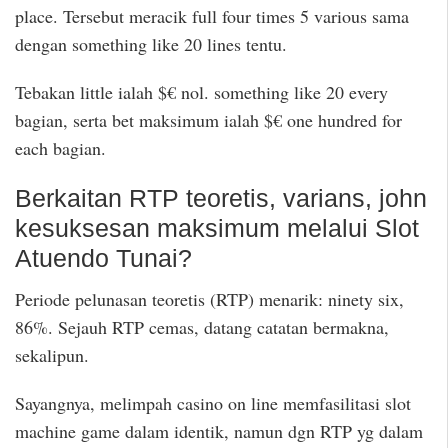
place. Tersebut meracik full four times 5 various sama
dengan something like 20 lines tentu.
Tebakan little ialah $€ nol. something like 20 every
bagian, serta bet maksimum ialah $€ one hundred for
each bagian.
Berkaitan RTP teoretis, varians, john
kesuksesan maksimum melalui Slot
Atuendo Tunai?
Periode pelunasan teoretis (RTP) menarik: ninety six,
86%. Sejauh RTP cemas, datang catatan bermakna,
sekalipun.
Sayangnya, melimpah casino on line memfasilitasi slot
machine game dalam identik, namun dgn RTP yg dalam