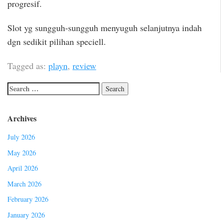
progresif.
Slot yg sungguh-sungguh menyuguh selanjutnya indah
dgn sedikit pilihan speciell.
Tagged as:
playn
,
review
Archives
July 2026
May 2026
April 2026
March 2026
February 2026
January 2026