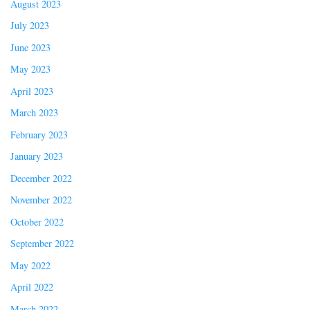
August 2023
July 2023
June 2023
May 2023
April 2023
March 2023
February 2023
January 2023
December 2022
November 2022
October 2022
September 2022
May 2022
April 2022
March 2022