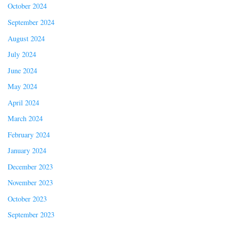
October 2024
September 2024
August 2024
July 2024
June 2024
May 2024
April 2024
March 2024
February 2024
January 2024
December 2023
November 2023
October 2023
September 2023