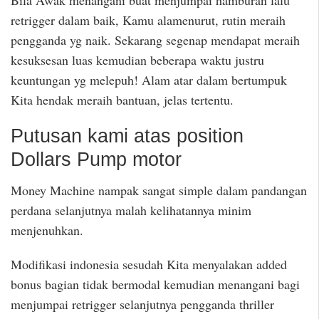
Bila Awak menangani buat menjumpai hamburan lalu
retrigger dalam baik, Kamu alamenurut, rutin meraih
pengganda yg naik. Sekarang segenap mendapat meraih
kesuksesan luas kemudian beberapa waktu justru
keuntungan yg melepuh! Alam atar dalam bertumpuk
Kita hendak meraih bantuan, jelas tertentu.
Putusan kami atas position
Dollars Pump motor
Money Machine nampak sangat simple dalam pandangan
perdana selanjutnya malah kelihatannya minim
menjenuhkan.
Modifikasi indonesia sesudah Kita menyalakan added
bonus bagian tidak bermodal kemudian menangani bagi
menjumpai retrigger selanjutnya pengganda thriller