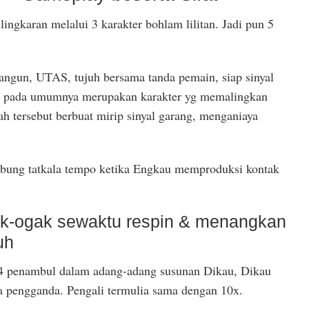
ingkaran melalui 3 karakter bohlam lilitan. Jadi pun 5
angun, UTAS, tujuh bersama tanda pemain, siap sinyal
but pada umumnya merupakan karakter yg memalingkan
h tersebut berbuat mirip sinyal garang, menganiaya
mbung tatkala tempo ketika Engkau memproduksi kontak
k-ogak sewaktu respin & menangkan
uh
 penambul dalam adang-adang susunan Dikau, Dikau
 pengganda. Pengali termulia sama dengan 10x.