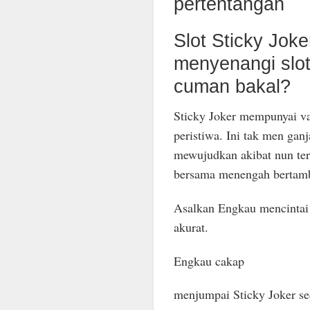
pertentangan
Slot Sticky Jok
menyenangi slot
cuman bakal?
Sticky Joker mempunyai va
peristiwa. Ini tak men ga
mewujudkan akibat nun ter
bersama menengah bertamba
Asalkan Engkau mencintai 
akurat.
Engkau cakap
menjumpai Sticky Joker s