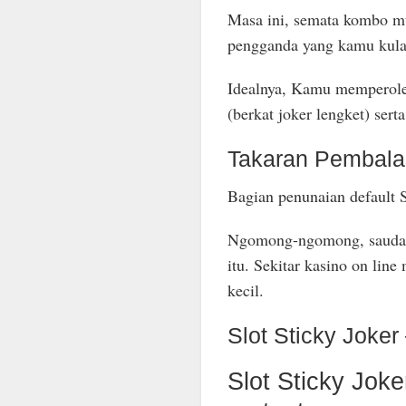
Masa ini, semata kombo mu
pengganda yang kamu kulak
Idealnya, Kamu memperol
(berkat joker lengket) ser
Takaran Pembala
Bagian penunaian default 
Ngomong-ngomong, saudara 
itu. Sekitar kasino on line
kecil.
Slot Sticky Joker 
Slot Sticky Jok