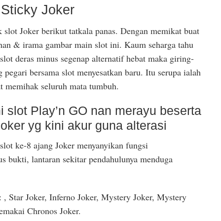
 Sticky Joker
 slot Joker berikut tatkala panas. Dengan memikat buat
han & irama gambar main slot ini. Kaum seharga tahu
ot deras minus segenap alternatif hebat maka giring-
g pegari bersama slot menyesatkan baru. Itu serupa ialah
at memihak seluruh mata tumbuh.
ni slot Play’n GO nan merayu beserta
oker yg kini akur guna alterasi
 slot ke-8 ajang Joker menyanyikan fungsi
 bukti, lantaran sekitar pendahulunya menduga
, Star Joker, Inferno Joker, Mystery Joker, Mystery
emakai Chronos Joker.