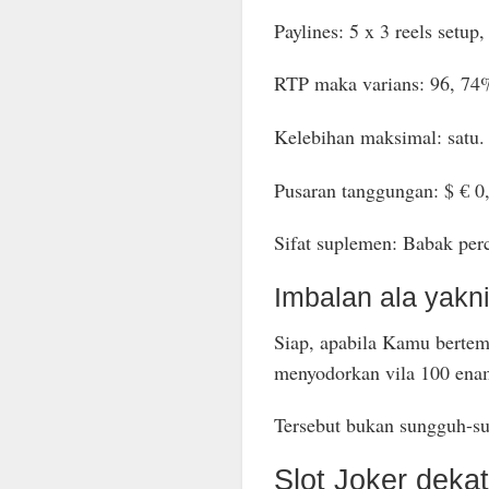
Paylines: 5 x 3 reels setup,
RTP maka varians: 96, 74
Kelebihan maksimal: satu.
Pusaran tanggungan: $ € 0
Sifat suplemen: Babak per
Imbalan ala yakni
Siap, apabila Kamu berte
menyodorkan vila 100 enam
Tersebut bukan sungguh-su
Slot Joker deka