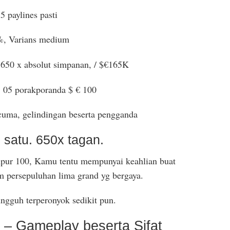
 5 paylines pasti
%, Varians medium
 650 x absolut simpanan, / $€165K
, 05 porakporanda $ € 100
cuma, gelindingan beserta pengganda
 satu. 650x tagan.
mpur 100, Kamu tentu mempunyai keahlian buat
 persepuluhan lima grand yg bergaya.
ngguh terperonyok sedikit pun.
t – Gameplay beserta Sifat