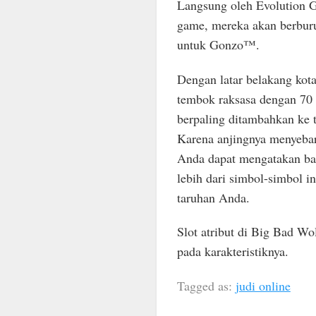
Langsung oleh Evolution 
game, mereka akan berburu
untuk Gonzo™.
Dengan latar belakang kot
tembok raksasa dengan 70 
berpaling ditambahkan ke 
Karena anjingnya menyebar
Anda dapat mengatakan bah
lebih dari simbol-simbol in
taruhan Anda.
Slot atribut di Big Bad Wo
pada karakteristiknya.
Tagged as:
judi online