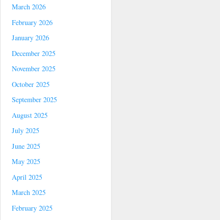
March 2026
February 2026
January 2026
December 2025
November 2025
October 2025
September 2025
August 2025
July 2025
June 2025
May 2025
April 2025
March 2025
February 2025