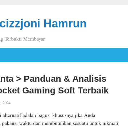
cizzjoni Hamrun
g Terbukti Membayar
nta > Panduan & Analisis
ocket Gaming Soft Terbaik
, 2024
i alternatif adalah bagus, khususnya jika Anda
a pakansi waktu dan membutuhkan sesuatu untuk nikmati