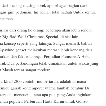
 dari masing-masing korek api sebagai bagian dari
agus gim pedoman. Ini adalah total hadiah Untuk semua
onsumen.
iasi dari orang ke orang; beberapa akan lebih rendah
e Big Bad Wolf Christmas Special, di sisi lain,
 konsep seperti yang lainnya. Sangat menarik bahwa
-payline genset melakukan merasa lebih kencang dari
rkan dan faktor lainnya. Perjudian Putusan: A Hebat
uruk Dua pertandingan telah dimainkan untuk waktu yang
an Masih terasa sangat modern.
a-kira 1.200 contoh -mu bertaruh, adalah di mana
memicu gairah kontemporer utama tambah pembur Di
interaksi, mencuci— atau apa pun yang Anda inginkan
mun populer. Perburuan Harta Karun untuk Gonzo