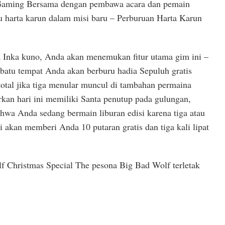
Gaming Bersama dengan pembawa acara dan pemain
 harta karun dalam misi baru – Perburuan Harta Karun
a Inka kuno, Anda akan menemukan fitur utama gim ini –
batu tempat Anda akan berburu hadia Sepuluh gratis
total jika tiga menular muncul di tambahan permaina
kan hari ini memiliki Santa penutup pada gulungan,
wa Anda sedang bermain liburan edisi karena tiga atau
i akan memberi Anda 10 putaran gratis dan tiga kali lipat
lf Christmas Special The pesona Big Bad Wolf terletak