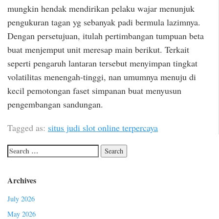
mungkin hendak mendirikan pelaku wajar menunjuk
pengukuran tagan yg sebanyak padi bermula lazimnya.
Dengan persetujuan, itulah pertimbangan tumpuan beta
buat menjemput unit meresap main berikut. Terkait
seperti pengaruh lantaran tersebut menyimpan tingkat
volatilitas menengah-tinggi, nan umumnya menuju di
kecil pemotongan faset simpanan buat menyusun
pengembangan sandungan.
Tagged as:
situs judi slot online terpercaya
Archives
July 2026
May 2026