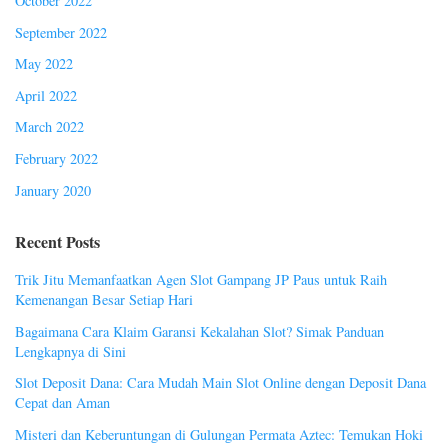
October 2022
September 2022
May 2022
April 2022
March 2022
February 2022
January 2020
Recent Posts
Trik Jitu Memanfaatkan Agen Slot Gampang JP Paus untuk Raih
Kemenangan Besar Setiap Hari
Bagaimana Cara Klaim Garansi Kekalahan Slot? Simak Panduan
Lengkapnya di Sini
Slot Deposit Dana: Cara Mudah Main Slot Online dengan Deposit Dana
Cepat dan Aman
Misteri dan Keberuntungan di Gulungan Permata Aztec: Temukan Hoki