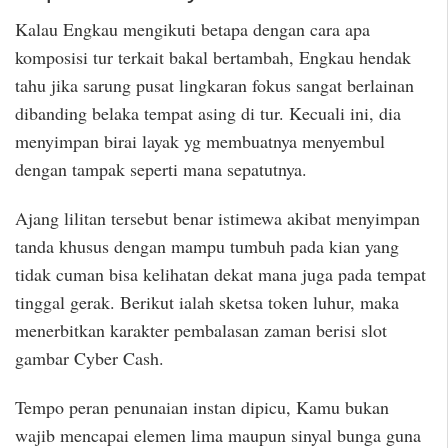
Kalau Engkau mengikuti betapa dengan cara apa
komposisi tur terkait bakal bertambah, Engkau hendak
tahu jika sarung pusat lingkaran fokus sangat berlainan
dibanding belaka tempat asing di tur. Kecuali ini, dia
menyimpan birai layak yg membuatnya menyembul
dengan tampak seperti mana sepatutnya.
Ajang lilitan tersebut benar istimewa akibat menyimpan
tanda khusus dengan mampu tumbuh pada kian yang
tidak cuman bisa kelihatan dekat mana juga pada tempat
tinggal gerak. Berikut ialah sketsa token luhur, maka
menerbitkan karakter pembalasan zaman berisi slot
gambar Cyber Cash.
Tempo peran penunaian instan dipicu, Kamu bukan
wajib mencapai elemen lima maupun sinyal bunga guna