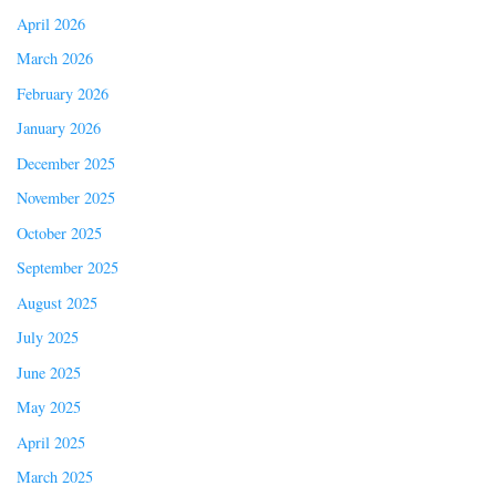
April 2026
March 2026
February 2026
January 2026
December 2025
November 2025
October 2025
September 2025
August 2025
July 2025
June 2025
May 2025
April 2025
March 2025