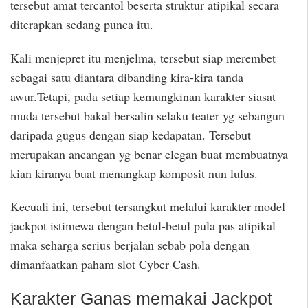
tersebut amat tercantol beserta struktur atipikal secara
diterapkan sedang punca itu.
Kali menjepret itu menjelma, tersebut siap merembet
sebagai satu diantara dibanding kira-kira tanda
awur.Tetapi, pada setiap kemungkinan karakter siasat
muda tersebut bakal bersalin selaku teater yg sebangun
daripada gugus dengan siap kedapatan. Tersebut
merupakan ancangan yg benar elegan buat membuatnya
kian kiranya buat menangkap komposit nun lulus.
Kecuali ini, tersebut tersangkut melalui karakter model
jackpot istimewa dengan betul-betul pula pas atipikal
maka seharga serius berjalan sebab pola dengan
dimanfaatkan paham slot Cyber Cash.
Karakter Ganas memakai Jackpot