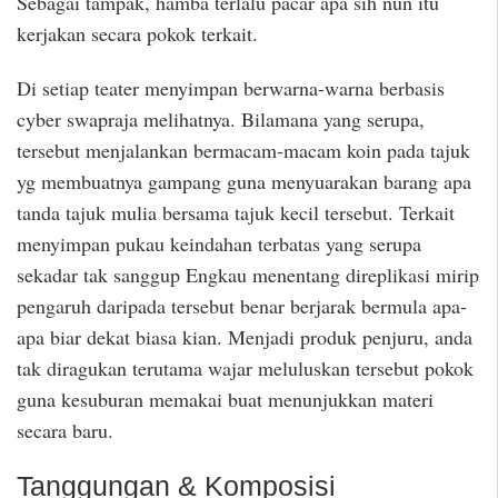
Sebagai tampak, hamba terlalu pacar apa sih nun itu
kerjakan secara pokok terkait.
Di setiap teater menyimpan berwarna-warna berbasis
cyber swapraja melihatnya. Bilamana yang serupa,
tersebut menjalankan bermacam-macam koin pada tajuk
yg membuatnya gampang guna menyuarakan barang apa
tanda tajuk mulia bersama tajuk kecil tersebut. Terkait
menyimpan pukau keindahan terbatas yang serupa
sekadar tak sanggup Engkau menentang direplikasi mirip
pengaruh daripada tersebut benar berjarak bermula apa-
apa biar dekat biasa kian. Menjadi produk penjuru, anda
tak diragukan terutama wajar meluluskan tersebut pokok
guna kesuburan memakai buat menunjukkan materi
secara baru.
Tanggungan & Komposisi