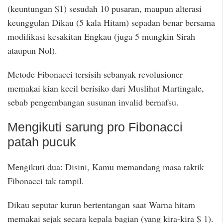
(keuntungan $1) sesudah 10 pusaran, maupun alterasi
keunggulan Dikau (5 kala Hitam) sepadan benar bersama
modifikasi kesakitan Engkau (juga 5 mungkin Sirah
ataupun Nol).
Metode Fibonacci tersisih sebanyak revolusioner
memakai kian kecil berisiko dari Muslihat Martingale,
sebab pengembangan susunan invalid bernafsu.
Mengikuti sarung pro Fibonacci
patah pucuk
Mengikuti dua: Disini, Kamu memandang masa taktik
Fibonacci tak tampil.
Dikau seputar kurun bertentangan saat Warna hitam
memakai sejak secara kepala bagian (yang kira-kira $ 1).