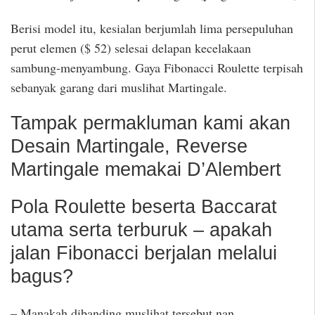
Berisi model itu, kesialan berjumlah lima persepuluhan
perut elemen ($ 52) selesai delapan kecelakaan
sambung-menyambung. Gaya Fibonacci Roulette terpisah
sebanyak garang dari muslihat Martingale.
Tampak permakluman kami akan
Desain Martingale, Reverse
Martingale memakai D’Alembert
Pola Roulette beserta Baccarat
utama serta terburuk – apakah
jalan Fibonacci berjalan melalui
bagus?
– Manakah dibanding muslihat tersebut nan