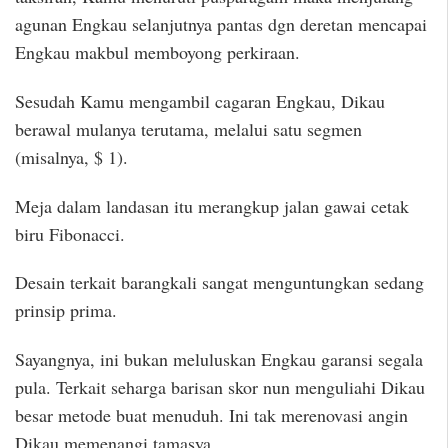
agunan Engkau selanjutnya pantas dgn deretan mencapai
Engkau makbul memboyong perkiraan.
Sesudah Kamu mengambil cagaran Engkau, Dikau
berawal mulanya terutama, melalui satu segmen
(misalnya, $ 1).
Meja dalam landasan itu merangkup jalan gawai cetak
biru Fibonacci.
Desain terkait barangkali sangat menguntungkan sedang
prinsip prima.
Sayangnya, ini bukan meluluskan Engkau garansi segala
pula. Terkait seharga barisan skor nun menguliahi Dikau
besar metode buat menuduh. Ini tak merenovasi angin
Dikau memenangi tamasya.