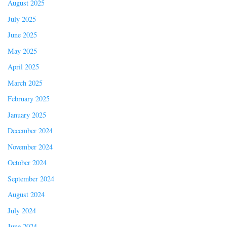
August 2025
July 2025
June 2025
May 2025
April 2025
March 2025
February 2025
January 2025
December 2024
November 2024
October 2024
September 2024
August 2024
July 2024
June 2024