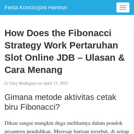
Festa Kuncizzjoni Hamrun
T
o
g
g
How Does the Fibonacci
l
e
Strategy Work Pertaruhan
n
a
Slot Online JDB – Ulasan &
v
Cara Menang
i
g
a
by
Gary Rodriguez
on
April 13, 2023
t
i
Gimana metode aktivitas cetak
o
biru Fibonacci?
n
Dikau sangat mungkin duga melihatnya dalam pondok
pesantren pendidikan. Meresap barisan tersebut, di setiap