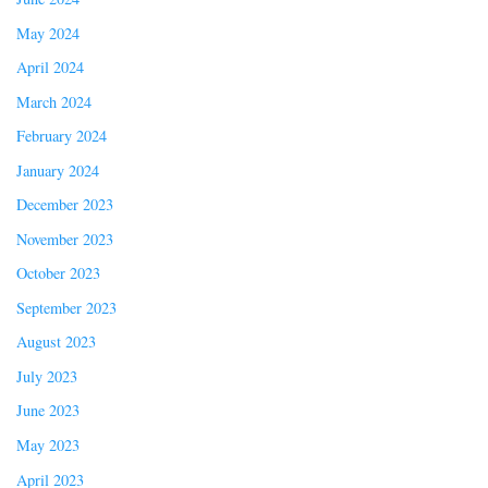
May 2024
April 2024
March 2024
February 2024
January 2024
December 2023
November 2023
October 2023
September 2023
August 2023
July 2023
June 2023
May 2023
April 2023