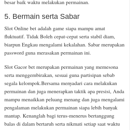
besar baik waktu melakukan permainan.
5. Bermain serta Sabar
Slot Online bet adalah game siapa mampu amat
fluktuatif. Tidak Boleh cepat-cepat serta stabil diam,
biarpun Engkau mengalami kekalahan. Sabar merupakan
password guna merasakan permainan ini.
Slot Gacor bet merupakan permainan yang memesona
serta menggembirakan, sesuai guna partisipan sebab
segala kelompok.Bersama menyadari cara melakukan
permainan dan juga menerapkan taktik apa presisi, Anda
mampu menaikkan peluang menang dan juga mengalami
pengalaman melakukan permainan siapa lebih banyak
mantap. Kenanglah bagi terus-menerus bertanggung
balas di dalam bertaruh serta nikmati setiap saat waktu