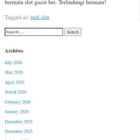
bermain slot gacor bet. Terlindungi bermain!
Tagged as:
judi slot
Archives
July 2026
May 2026
April 2026
March 2026
February 2026
January 2026
December 2025
November 2025