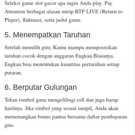
Seleksi game slot gacor apa ingin Anda play. Pay
Attention berbagai alasan mirip RTP LIVE (Return to
Player), fluktuasi, serta judul game.
5. Menempatkan Taruhan
Setelah memilih gim, Kamu mampu memposisikan
taruhan cocok dengan anggaran Engkau.Biasanya,
Engkau bisa menentukan kuantitas pertaruhan setiap
putaran.
6. Berputar Gulungan
Tekan tombol guna mengelilingi roll dan juga harap
hasilnya. Jika simbol yang sesuai tampil, Anda akan
memenangkan bonus pantas bersama daftar pembayaran
gim.