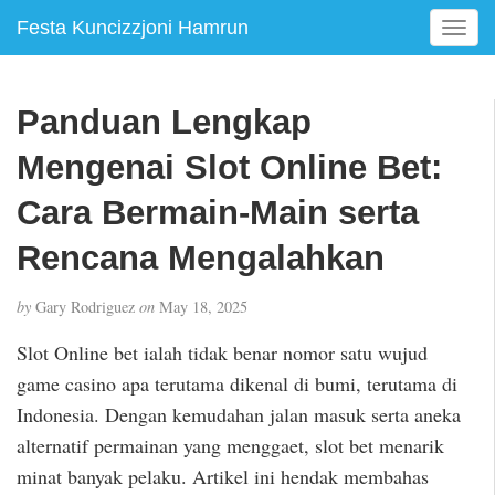
Festa Kuncizzjoni Hamrun
T
o
g
g
Panduan Lengkap
l
e
Mengenai Slot Online Bet:
n
a
Cara Bermain-Main serta
v
Rencana Mengalahkan
i
g
a
by
Gary Rodriguez
on
May 18, 2025
t
i
Slot Online bet ialah tidak benar nomor satu wujud
o
game casino apa terutama dikenal di bumi, terutama di
n
Indonesia. Dengan kemudahan jalan masuk serta aneka
alternatif permainan yang menggaet, slot bet menarik
minat banyak pelaku. Artikel ini hendak membahas