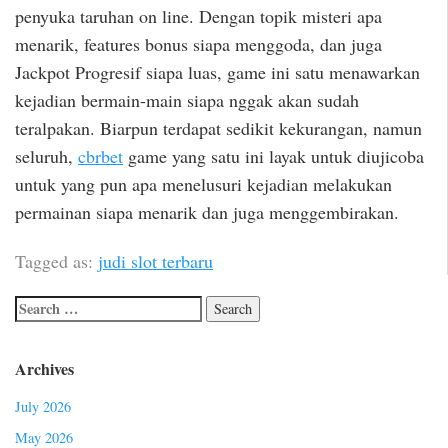
penyuka taruhan on line. Dengan topik misteri apa
menarik, features bonus siapa menggoda, dan juga
Jackpot Progresif siapa luas, game ini satu menawarkan
kejadian bermain-main siapa nggak akan sudah
teralpakan. Biarpun terdapat sedikit kekurangan, namun
seluruh,
cbrbet
game yang satu ini layak untuk diujicoba
untuk yang pun apa menelusuri kejadian melakukan
permainan siapa menarik dan juga menggembirakan.
Tagged as:
judi slot terbaru
Archives
July 2026
May 2026