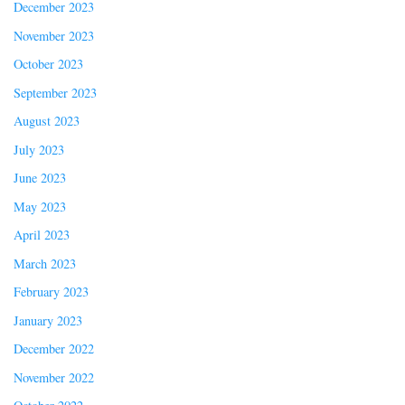
December 2023
November 2023
October 2023
September 2023
August 2023
July 2023
June 2023
May 2023
April 2023
March 2023
February 2023
January 2023
December 2022
November 2022