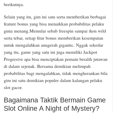
berikutnya.
Selain yang itu, gim ini satu serta memberikan berbagai
feature bonus yang bisa menaikkan probabilitas pelaku
guna menang.Memulai sebab freespin sampai ikon wild
serta tebar, setiap fitur bonus memberikan kesempatan
untuk mengalahkan anugerah gigantic. Nggak sekedar
yang itu, game yang satu ini juga memiliki Jackpot
Progresive apa bisa menciptakan pemain beralih jutawan
di dalam sejenak. Bersama demikian melimpah
probabilitas bagi mengalahkan, tidak mengherankan bila
gim ini satu demikian populer dalam kalangan pelaku
slot gacor.
Bagaimana Taktik Bermain Game
Slot Online A Night of Mystery?