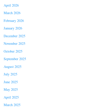
April 2026
March 2026
February 2026
January 2026
December 2025
November 2025
October 2025
September 2025
August 2025
July 2025
June 2025
May 2025
April 2025
March 2025