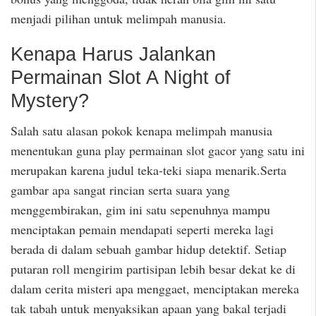
menjadi pilihan untuk melimpah manusia.
Kenapa Harus Jalankan
Permainan Slot A Night of
Mystery?
Salah satu alasan pokok kenapa melimpah manusia
menentukan guna play permainan slot gacor yang satu ini
merupakan karena judul teka-teki siapa menarik.Serta
gambar apa sangat rincian serta suara yang
menggembirakan, gim ini satu sepenuhnya mampu
menciptakan pemain mendapati seperti mereka lagi
berada di dalam sebuah gambar hidup detektif. Setiap
putaran roll mengirim partisipan lebih besar dekat ke di
dalam cerita misteri apa menggaet, menciptakan mereka
tak tabah untuk menyaksikan apaan yang bakal terjadi