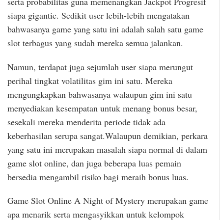
serta probabilitas guna memenangkan Jackpot Progresif
siapa gigantic. Sedikit user lebih-lebih mengatakan
bahwasanya game yang satu ini adalah salah satu game
slot terbagus yang sudah mereka semua jalankan.
Namun, terdapat juga sejumlah user siapa merungut
perihal tingkat volatilitas gim ini satu. Mereka
mengungkapkan bahwasanya walaupun gim ini satu
menyediakan kesempatan untuk menang bonus besar,
sesekali mereka menderita periode tidak ada
keberhasilan serupa sangat.Walaupun demikian, perkara
yang satu ini merupakan masalah siapa normal di dalam
game slot online, dan juga beberapa luas pemain
bersedia mengambil risiko bagi meraih bonus luas.
Game Slot Online A Night of Mystery merupakan game
apa menarik serta mengasyikkan untuk kelompok