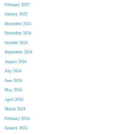
February 2025
January 2025
December 2024
November 2024
October 2024
September 2024
August 2024
July 2024
June 2024
May 2024
April 2024
March 2024
February 2024
January 2024