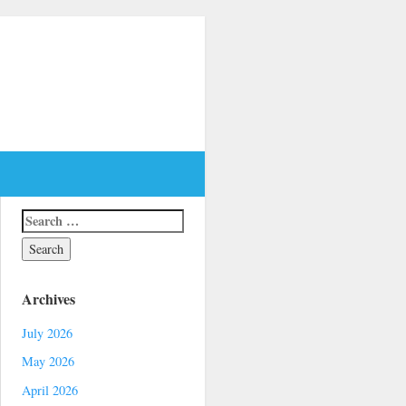
Archives
July 2026
May 2026
April 2026