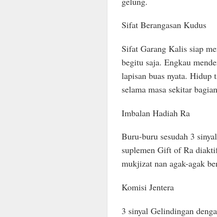
gelung.
Sifat Berangasan Kudus
Sifat Garang Kalis siap me
begitu saja. Engkau mender
lapisan buas nyata. Hidup 
selama masa sekitar bagian
Imbalan Hadiah Ra
Buru-buru sesudah 3 sinya
suplemen Gift of Ra diakt
mukjizat nan agak-agak be
Komisi Jentera
3 sinyal Gelindingan den