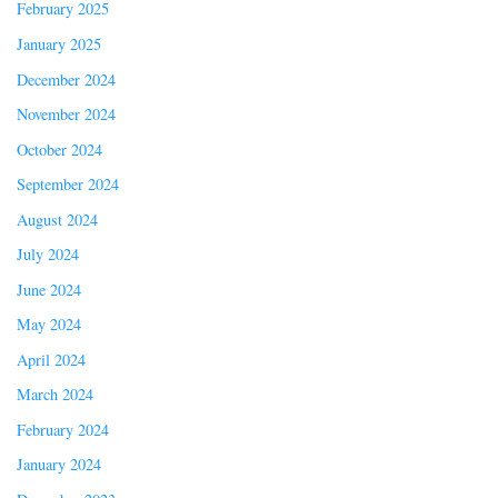
February 2025
January 2025
December 2024
November 2024
October 2024
September 2024
August 2024
July 2024
June 2024
May 2024
April 2024
March 2024
February 2024
January 2024