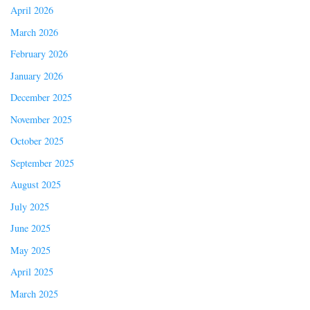
April 2026
March 2026
February 2026
January 2026
December 2025
November 2025
October 2025
September 2025
August 2025
July 2025
June 2025
May 2025
April 2025
March 2025