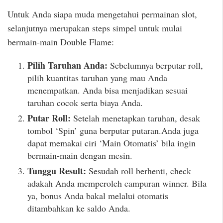
Untuk Anda siapa muda mengetahui permainan slot,
selanjutnya merupakan steps simpel untuk mulai
bermain-main Double Flame:
Pilih Taruhan Anda:
Sebelumnya berputar roll,
pilih kuantitas taruhan yang mau Anda
menempatkan. Anda bisa menjadikan sesuai
taruhan cocok serta biaya Anda.
Putar Roll:
Setelah menetapkan taruhan, desak
tombol ‘Spin’ guna berputar putaran.Anda juga
dapat memakai ciri ‘Main Otomatis’ bila ingin
bermain-main dengan mesin.
Tunggu Result:
Sesudah roll berhenti, check
adakah Anda memperoleh campuran winner. Bila
ya, bonus Anda bakal melalui otomatis
ditambahkan ke saldo Anda.