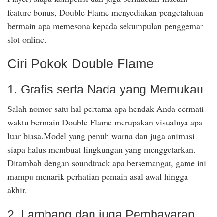
feature bonus, Double Flame menyediakan pengetahuan
bermain apa memesona kepada sekumpulan penggemar
slot online.
Ciri Pokok Double Flame
1. Grafis serta Nada yang Memukau
Salah nomor satu hal pertama apa hendak Anda cermati
waktu bermain Double Flame merupakan visualnya apa
luar biasa.Model yang penuh warna dan juga animasi
siapa halus membuat lingkungan yang menggetarkan.
Ditambah dengan soundtrack apa bersemangat, game ini
mampu menarik perhatian pemain asal awal hingga
akhir.
2. Lambang dan juga Pembayaran