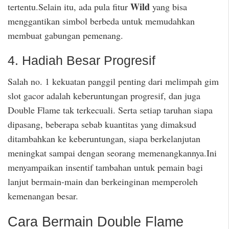
Wild
tertentu.Selain itu, ada pula fitur
yang bisa
menggantikan simbol berbeda untuk memudahkan
membuat gabungan pemenang.
4. Hadiah Besar Progresif
Salah no. 1 kekuatan panggil penting dari melimpah gim
slot gacor adalah keberuntungan progresif, dan juga
Double Flame tak terkecuali. Serta setiap taruhan siapa
dipasang, beberapa sebab kuantitas yang dimaksud
ditambahkan ke keberuntungan, siapa berkelanjutan
meningkat sampai dengan seorang memenangkannya.Ini
menyampaikan insentif tambahan untuk pemain bagi
lanjut bermain-main dan berkeinginan memperoleh
kemenangan besar.
Cara Bermain Double Flame