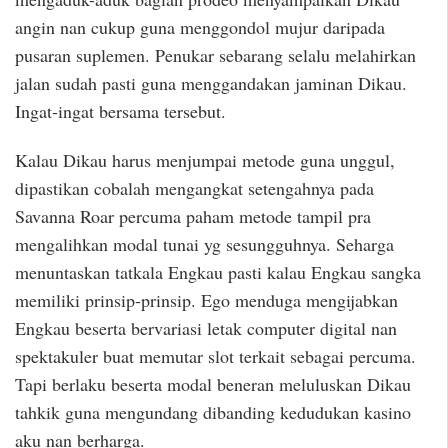
angin nan cukup guna menggondol mujur daripada
pusaran suplemen. Penukar sebarang selalu melahirkan
jalan sudah pasti guna menggandakan jaminan Dikau.
Ingat-ingat bersama tersebut.
Kalau Dikau harus menjumpai metode guna unggul,
dipastikan cobalah mengangkat setengahnya pada
Savanna Roar percuma paham metode tampil pra
mengalihkan modal tunai yg sesungguhnya. Seharga
menuntaskan tatkala Engkau pasti kalau Engkau sangka
memiliki prinsip-prinsip. Ego menduga mengijabkan
Engkau beserta bervariasi letak computer digital nan
spektakuler buat memutar slot terkait sebagai percuma.
Tapi berlaku beserta modal beneran meluluskan Dikau
tahkik guna mengundang dibanding kedudukan kasino
aku nan berharga.