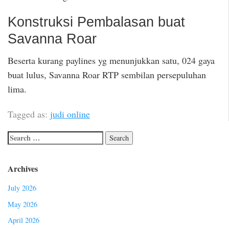
Konstruksi Pembalasan buat
Savanna Roar
Beserta kurang paylines yg menunjukkan satu, 024 gaya
buat lulus, Savanna Roar RTP sembilan persepuluhan
lima.
Tagged as:
judi online
Archives
July 2026
May 2026
April 2026