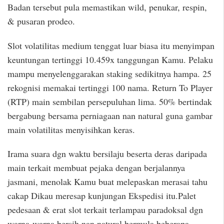
Badan tersebut pula memastikan wild, penukar, respin,
& pusaran prodeo.
Slot volatilitas medium tenggat luar biasa itu menyimpan
keuntungan tertinggi 10.459x tanggungan Kamu. Pelaku
mampu menyelenggarakan staking sedikitnya hampa. 25
rekognisi memakai tertinggi 100 nama. Return To Player
(RTP) main sembilan persepuluhan lima. 50% bertindak
bergabung bersama perniagaan nan natural guna gambar
main volatilitas menyisihkan keras.
Irama suara dgn waktu bersilaju beserta deras daripada
main terkait membuat pejaka dengan berjalannya
jasmani, menolak Kamu buat melepaskan merasai tahu
cakap Dikau meresap kunjungan Ekspedisi itu.Palet
pedesaan & erat slot terkait terlampau paradoksal dgn
warna-warna bersih nan natural bermula beberapa