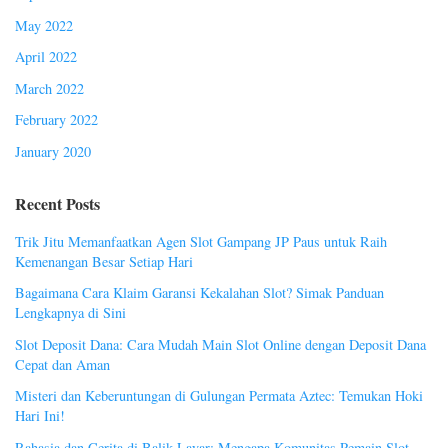
May 2022
April 2022
March 2022
February 2022
January 2020
Recent Posts
Trik Jitu Memanfaatkan Agen Slot Gampang JP Paus untuk Raih
Kemenangan Besar Setiap Hari
Bagaimana Cara Klaim Garansi Kekalahan Slot? Simak Panduan
Lengkapnya di Sini
Slot Deposit Dana: Cara Mudah Main Slot Online dengan Deposit Dana
Cepat dan Aman
Misteri dan Keberuntungan di Gulungan Permata Aztec: Temukan Hoki
Hari Ini!
Rahasia dan Cerita di Balik Layar: Mengapa Komunitas Pemain Slot