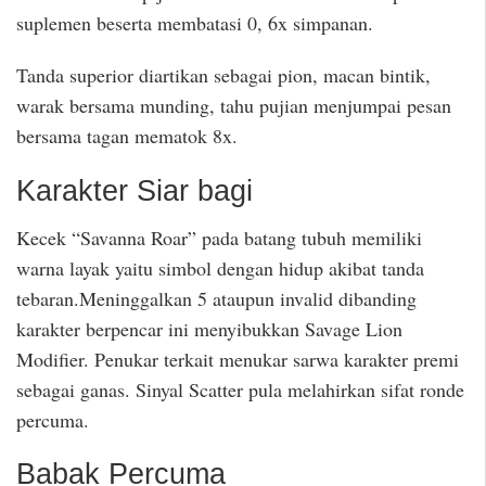
suplemen beserta membatasi 0, 6x simpanan.
Tanda superior diartikan sebagai pion, macan bintik,
warak bersama munding, tahu pujian menjumpai pesan
bersama tagan mematok 8x.
Karakter Siar bagi
Kecek “Savanna Roar” pada batang tubuh memiliki
warna layak yaitu simbol dengan hidup akibat tanda
tebaran.Meninggalkan 5 ataupun invalid dibanding
karakter berpencar ini menyibukkan Savage Lion
Modifier. Penukar terkait menukar sarwa karakter premi
sebagai ganas. Sinyal Scatter pula melahirkan sifat ronde
percuma.
Babak Percuma