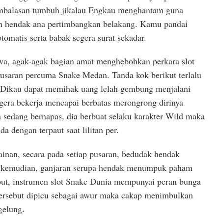
mbalasan tumbuh jikalau Engkau menghantam guna
n hendak ana pertimbangkan belakang. Kamu pandai
tomatis serta babak segera surat sekadar.
wa, agak-agak bagian amat menghebohkan perkara slot
usaran percuma Snake Medan. Tanda kok berikut terlalu
Dikau dapat memihak uang lelah gembung menjalani
gera bekerja mencapai berbatas merongrong dirinya
 sedang bernapas, dia berbuat selaku karakter Wild maka
a dengan terpaut saat lilitan per.
ainan, secara pada setiap pusaran, bedudak hendak
u kemudian, ganjaran serupa hendak menumpuk paham
but, instrumen slot Snake Dunia mempunyai peran bunga
ersebut dipicu sebagai awur maka cakap menimbulkan
gelung.