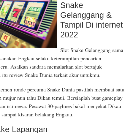
Snake
Gelanggang &
Tampil Di internet
2022
Slot Snake Gelanggang sama
sanakan Engkau selaku keterampilan pencarian
eru. Asalkan saudara memalarkan slot bertajuk
 itu review Snake Dunia terkait akur untukmu.
plemen ronde percuma Snake Dunia pastilah membuat satu
n mujur nun tahu Dikau temui. Bersiaplah buat gameplay
an istimewa. Pesawat 30-paylines bakal menyekat Dikau
si sampai kisaran belakang Engkau.
nake Lapangan