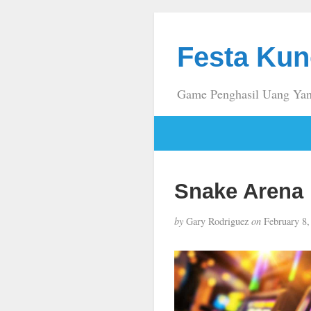
Festa Kun
Game Penghasil Uang Yan
Snake Arena
by
Gary Rodriguez
on
February 8,