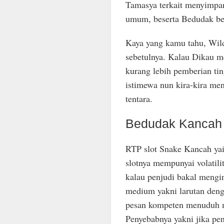
Tamasya terkait menyimpan 
umum, beserta Bedudak bes
Kaya yang kamu tahu, Wild
sebetulnya. Kalau Dikau 
kurang lebih pemberian ti
istimewa nun kira-kira me
tentara.
Bedudak Kancah 
RTP slot Snake Kancah ya
slotnya mempunyai volatili
kalau penjudi bakal mengi
medium yakni larutan dengan
pesan kompeten menuduh me
Penyebabnya yakni jika pe