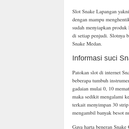
Slot Snake Lapangan yakni
dengan mampu menghentik
sudah menyiapkan produk 
di setiap penjudi. Slotnya
Snake Medan.
Informasi suci S
Patokan slot di internet S
beberapa tumbuh instrume
gadaian mulai 0, 10 memat
maka sedikit mengalami keb
terkait menyimpan 30 stri
mengambil banyak besot n
Gaya harta beneran Snake