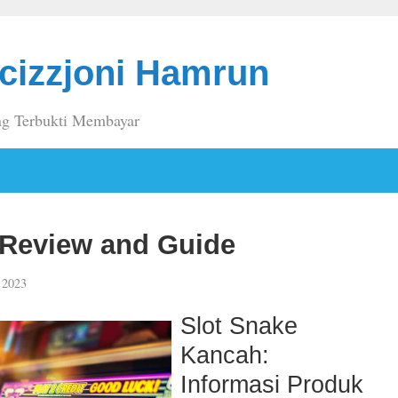
cizzjoni Hamrun
g Terbukti Membayar
 Review and Guide
 2023
Slot Snake
Kancah:
Informasi Produk