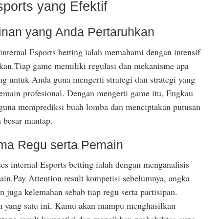
sports yang Efektif
ainan yang Anda Pertaruhkan
 internal Esports betting ialah memahami dengan intensif
kan.Tiap game memiliki regulasi dan mekanisme apa
ng untuk Anda guna mengerti strategi dan strategi yang
emain profesional. Dengan mengerti game itu, Engkau
 guna memprediksi buah lomba dan menciptakan putusan
h besar mantap.
orma Regu serta Pemain
ses internal Esports betting ialah dengan menganalisis
ain.Pay Attention result kompetisi sebelumnya, angka
n juga kelemahan sebab tiap regu serta partisipan.
 yang satu ini, Kamu akan mampu menghasilkan