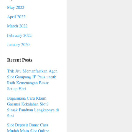
May 2022
April 2022
March 2022
February 2022
January 2020
Recent Posts
Trik Jitu Memanfaatkan Agen
Slot Gampang JP Paus untuk
Raih Kemenangan Besar
Setiap Hari
Bagaimana Cara Klaim
Garansi Kekalahan Slot?
Simak Panduan Lengkapnya di
Sini
Slot Deposit Dana: Cara
Mudah Main Slot Online