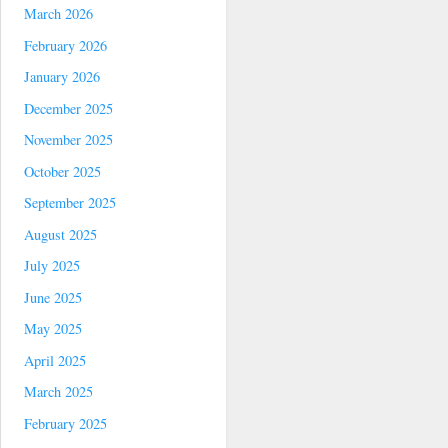
March 2026
February 2026
January 2026
December 2025
November 2025
October 2025
September 2025
August 2025
July 2025
June 2025
May 2025
April 2025
March 2025
February 2025