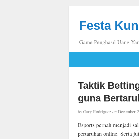
Festa Kun
Game Penghasil Uang Yan
Taktik Betti
guna Bertar
by
Gary Rodriguez
on
December 2
Esports pernah menjadi sal
pertaruhan online. Serta j