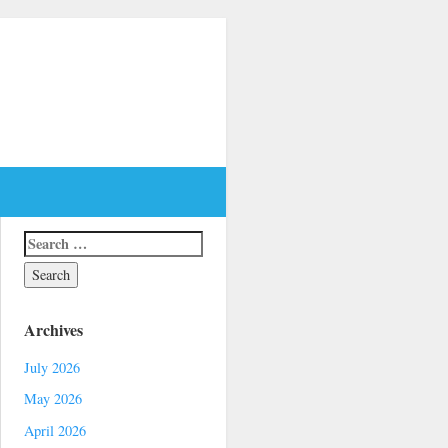
Archives
July 2026
May 2026
April 2026