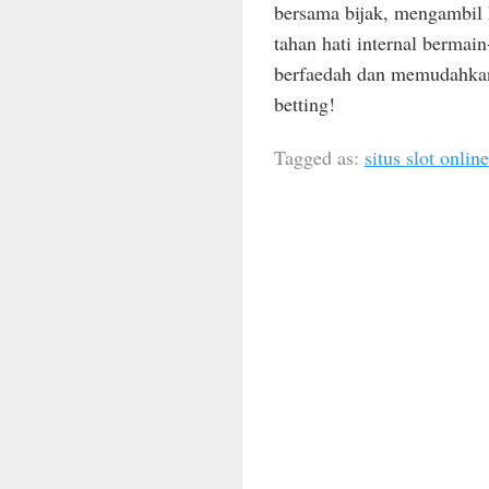
bersama bijak, mengambil 
tahan hati internal bermai
berfaedah dan memudahkan 
betting!
Tagged as:
situs slot online