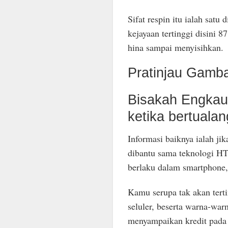
Sifat respin itu ialah sat
kejayaan tertinggi disini
hina sampai menyisihkan.
Pratinjau Gamb
Bisakah Engkau
ketika bertuala
Informasi baiknya ialah jik
dibantu sama teknologi H
berlaku dalam smartphone, 
Kamu serupa tak akan tert
seluler, beserta warna-war
menyampaikan kredit pada 