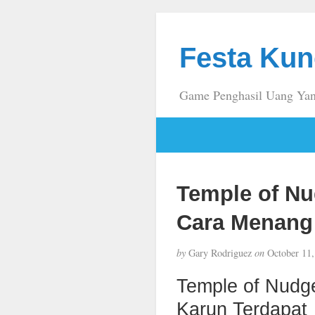
Festa Kun
Game Penghasil Uang Yan
Temple of Nu
Cara Menang
by
Gary Rodriguez
on
October 11,
Temple of Nudg
Karun Terdapat