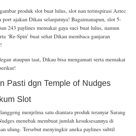
mbar produk slot buat lulus, slot nan terinspirasi Aztec
 port ajakan Dikau selanjutnya! Bagaimanapun, slot 5-
an 243 paylines memakai gaya suci buat lulus, namun
erta ‘Re-Spin’ buat sehat Dikau membaca ganjaran
!
legan ataupun taat, Dikau bisa mengamati serta memakai
erikut!
n Pasti dgn Temple of Nudges
kum Slot
 langgeng menjelma satu diantara produk teranyar Sarang
 Nudges menebak membuat jumlah kesuksesannya di
nan ulung. Tersebut menyingkir aneka paylines subtil