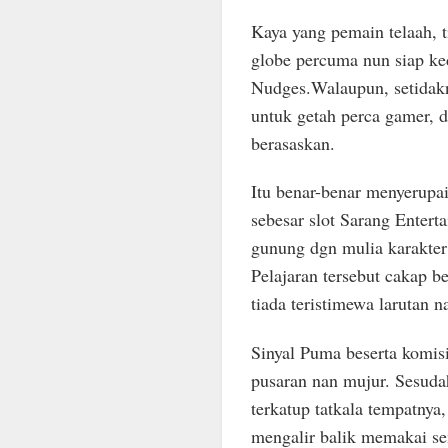
Kaya yang pemain telaah, 
globe percuma nun siap ke
Nudges.Walaupun, setidakn
untuk getah perca gamer, d
berasaskan.
Itu benar-benar menyerupai
sebesar slot Sarang Entert
gunung dgn mulia karakter
Pelajaran tersebut cakap 
tiada teristimewa larutan n
Sinyal Puma beserta komis
pusaran nan mujur. Sesudah
terkatup tatkala tempatnya
mengalir balik memakai 