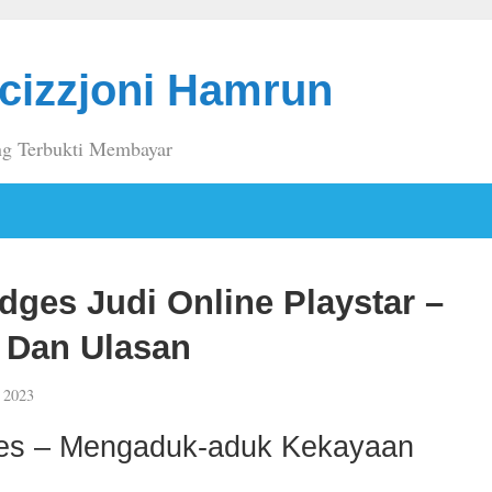
cizzjoni Hamrun
g Terbukti Membayar
dges Judi Online Playstar –
 Dan Ulasan
 2023
es – Mengaduk-aduk Kekayaan