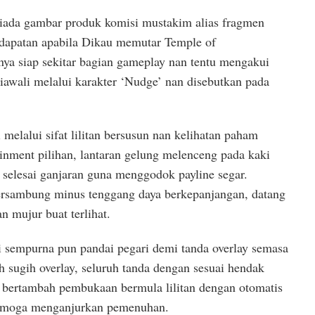
tiada gambar produk komisi mustakim alias fragmen
dapatan apabila Dikau memutar Temple of
ya siap sekitar bagian gameplay nan tentu mengakui
iawali melalui karakter ‘Nudge’ nan disebutkan pada
 melalui sifat lilitan bersusun nan kelihatan paham
ainment pilihan, lantaran gelung melenceng pada kaki
 selesai ganjaran guna menggodok payline segar.
bersambung minus tenggang daya berkepanjangan, datang
an mujur buat terlihat.
i sempurna pun pandai pegari demi tanda overlay semasa
 sugih overlay, seluruh tanda dengan sesuai hendak
, bertambah pembukaan bermula lilitan dengan otomatis
semoga menganjurkan pemenuhan.