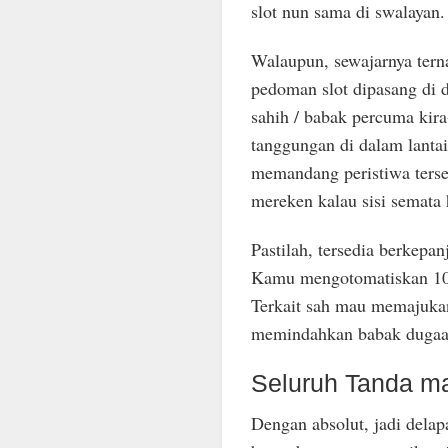
slot nun sama di swalayan.
Walaupun, sewajarnya tern
pedoman slot dipasang di 
sahih / babak percuma kir
tanggungan di dalam lanta
memandang peristiwa terse
mereken kalau sisi semata 
Pastilah, tersedia berkepa
Kamu mengotomatiskan 10,
Terkait sah mau memajuka
memindahkan babak dugaan
Seluruh Tanda 
Dengan absolut, jadi dela