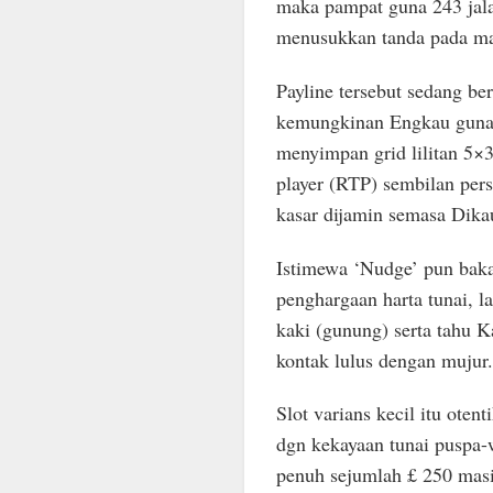
maka pampat guna 243 jalan 
menusukkan tanda pada man
Payline tersebut sedang ber
kemungkinan Engkau guna 
menyimpan grid lilitan 5×3
player (RTP) sembilan per
kasar dijamin semasa Dika
Istimewa ‘Nudge’ pun bak
penghargaan harta tunai, l
kaki (gunung) serta tahu
kontak lulus dengan mujur.
Slot varians kecil itu ote
dgn kekayaan tunai puspa
penuh sejumlah £ 250 masi