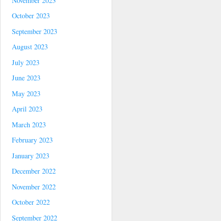
November 2023
October 2023
September 2023
August 2023
July 2023
June 2023
May 2023
April 2023
March 2023
February 2023
January 2023
December 2022
November 2022
October 2022
September 2022