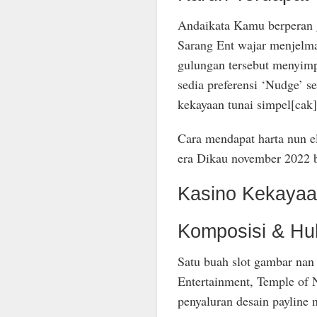
Andaikata Kamu berperan ga
Sarang Ent wajar menjelma
gulungan tersebut menyimp
sedia preferensi ‘Nudge’ s
kekayaan tunai simpel[cak]
Cara mendapat harta nun e
era Dikau november 2022 b
Kasino Kekayaa
Komposisi & Hu
Satu buah slot gambar nan
Entertainment, Temple of
penyaluran desain payline 