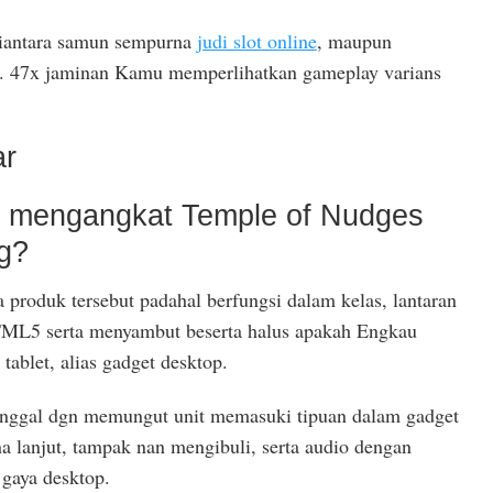
u diantara samun sempurna
judi slot online
, maupun
 87. 47x jaminan Kamu memperlihatkan gameplay varians
ar
 mengangkat Temple of Nudges
ng?
a produk tersebut padahal berfungsi dalam kelas, lantaran
TML5 serta menyambut beserta halus apakah Engkau
tablet, alias gadget desktop.
inggal dgn memungut unit memasuki tipuan dalam gadget
na lanjut, tampak nan mengibuli, serta audio dengan
gaya desktop.