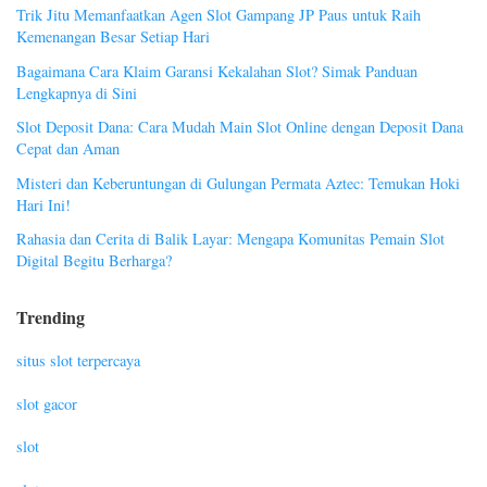
Trik Jitu Memanfaatkan Agen Slot Gampang JP Paus untuk Raih
Kemenangan Besar Setiap Hari
Bagaimana Cara Klaim Garansi Kekalahan Slot? Simak Panduan
Lengkapnya di Sini
Slot Deposit Dana: Cara Mudah Main Slot Online dengan Deposit Dana
Cepat dan Aman
Misteri dan Keberuntungan di Gulungan Permata Aztec: Temukan Hoki
Hari Ini!
Rahasia dan Cerita di Balik Layar: Mengapa Komunitas Pemain Slot
Digital Begitu Berharga?
Trending
situs slot terpercaya
slot gacor
slot