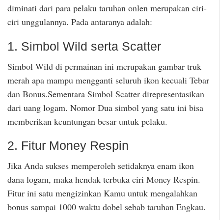
diminati dari para pelaku taruhan onlen merupakan ciri-
ciri unggulannya. Pada antaranya adalah:
1. Simbol Wild serta Scatter
Simbol Wild di permainan ini merupakan gambar truk
merah apa mampu mengganti seluruh ikon kecuali Tebar
dan Bonus.Sementara Simbol Scatter direpresentasikan
dari uang logam. Nomor Dua simbol yang satu ini bisa
memberikan keuntungan besar untuk pelaku.
2. Fitur Money Respin
Jika Anda sukses memperoleh setidaknya enam ikon
dana logam, maka hendak terbuka ciri Money Respin.
Fitur ini satu mengizinkan Kamu untuk mengalahkan
bonus sampai 1000 waktu dobel sebab taruhan Engkau.