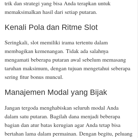
trik dan strategi yang bisa Anda terapkan untuk
memaksimalkan hasil dari setiap putaran.
Kenali Pola dan Ritme Slot
Seringkali, slot memiliki irama tertentu dalam
membagikan kemenangan. Tidak ada salahnya
mengamati beberapa putaran awal sebelum memasang
taruhan maksimum, dengan tujuan mengetahui seberapa
sering fitur bonus muncul.
Manajemen Modal yang Bijak
Jangan tergoda menghabiskan seluruh modal Anda
dalam satu putaran. Bagilah dana menjadi beberapa
bagian dan atur batas kerugian agar Anda tetap bisa
bertahan lama dalam permainan. Dengan begitu, peluang