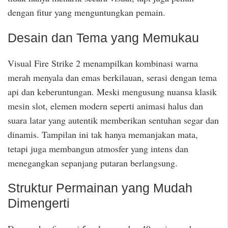
dengan fitur yang menguntungkan pemain.
Desain dan Tema yang Memukau
Visual Fire Strike 2 menampilkan kombinasi warna
merah menyala dan emas berkilauan, serasi dengan tema
api dan keberuntungan. Meski mengusung nuansa klasik
mesin slot, elemen modern seperti animasi halus dan
suara latar yang autentik memberikan sentuhan segar dan
dinamis. Tampilan ini tak hanya memanjakan mata,
tetapi juga membangun atmosfer yang intens dan
menegangkan sepanjang putaran berlangsung.
Struktur Permainan yang Mudah
Dimengerti