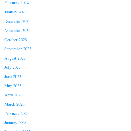
February 2024
January 2024
December 2023
November 2023
October 2023
September 2023
August 2023
July 2023
June 2023
May 2023
April 2023
March 2023
February 2023
January 2023