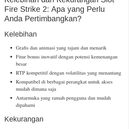
Fire Strike 2: Apa yang Perlu
Anda Pertimbangkan?
Kelebihan
Grafis dan animasi yang tajam dan menarik
Fitur bonus inovatif dengan potensi kemenangan
besar
RTP kompetitif dengan volatilitas yang menantang
Kompatibel di berbagai perangkat untuk akses
mudah dimana saja
Antarmuka yang ramah pengguna dan mudah
dipahami
Kekurangan