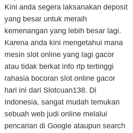
Kini anda segera laksanakan deposit
yang besar untuk meraih
kemenangan yang lebih besar lagi.
Karena anda kini mengetahui mana
mesin slot online yang lagi gacor
atau tidak berkat info rtp tertinggi
rahasia bocoran slot online gacor
hari ini dari Slotcuan138. Di
Indonesia, sangat mudah temukan
sebuah web judi online melalui
pencarian di Google ataupun search