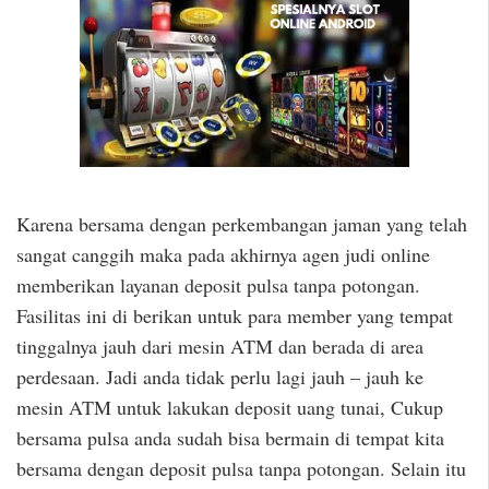
Karena bersama dengan perkembangan jaman yang telah
sangat canggih maka pada akhirnya agen judi online
memberikan layanan deposit pulsa tanpa potongan.
Fasilitas ini di berikan untuk para member yang tempat
tinggalnya jauh dari mesin ATM dan berada di area
perdesaan. Jadi anda tidak perlu lagi jauh – jauh ke
mesin ATM untuk lakukan deposit uang tunai, Cukup
bersama pulsa anda sudah bisa bermain di tempat kita
bersama dengan deposit pulsa tanpa potongan. Selain itu