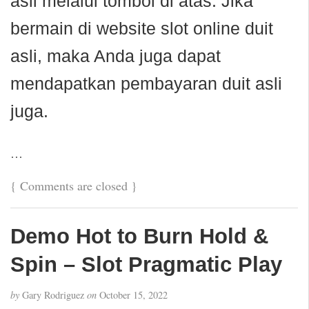
asli melalui tombol di atas. Jika
bermain di website slot online duit
asli, maka Anda juga dapat
mendapatkan pembayaran duit asli
juga.
…
{
Comments are closed
}
Demo Hot to Burn Hold &
Spin – Slot Pragmatic Play
by
Gary Rodriguez
on
October 15, 2022