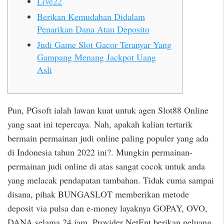
Live22
Berikan Kemudahan Didalam
Penarikan Dana Atau Deposito
Judi Game Slot Gacor Teranyar Yang
Gampang Menang Jackpot Uang
Asli
Pun, PGsoft ialah lawan kuat untuk agen Slot88 Online
yang saat ini tepercaya. Nah, apakah kalian tertarik
bermain permainan judi online paling populer yang ada
di Indonesia tahun 2022 ini?. Mungkin permainan-
permainan judi online di atas sangat cocok untuk anda
yang melacak pendapatan tambahan. Tidak cuma sampai
disana, pihak BUNGASLOT memberikan metode
deposit via pulsa dan e-money layaknya GOPAY, OVO,
DANA selama 24 jam. Provider NetEnt berikan peluang