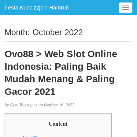
Festa Kuncizzjoni Hamrun
T
o
g
g
Month:
October 2022
l
e
n
Ovo88 > Web Slot Online
a
v
Indonesia: Paling Baik
i
g
Mudah Menang & Paling
a
Gacor 2021
t
i
o
by
Gary Rodriguez
on
October 16, 2022
n
Content