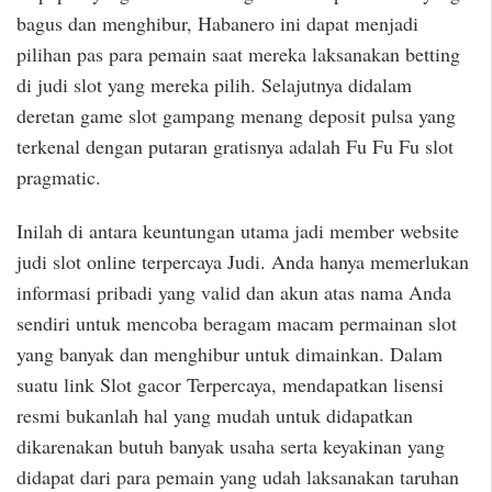
bagus dan menghibur, Habanero ini dapat menjadi
pilihan pas para pemain saat mereka laksanakan betting
di judi slot yang mereka pilih. Selajutnya didalam
deretan game slot gampang menang deposit pulsa yang
terkenal dengan putaran gratisnya adalah Fu Fu Fu slot
pragmatic.
Inilah di antara keuntungan utama jadi member website
judi slot online terpercaya Judi. Anda hanya memerlukan
informasi pribadi yang valid dan akun atas nama Anda
sendiri untuk mencoba beragam macam permainan slot
yang banyak dan menghibur untuk dimainkan. Dalam
suatu link Slot gacor Terpercaya, mendapatkan lisensi
resmi bukanlah hal yang mudah untuk didapatkan
dikarenakan butuh banyak usaha serta keyakinan yang
didapat dari para pemain yang udah laksanakan taruhan