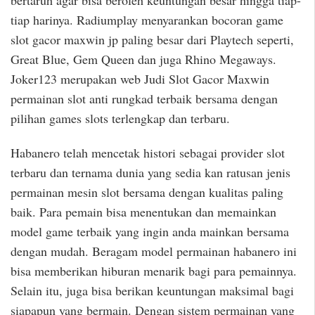
bertaruh agar bisa beroleh keuntungan besar hingga tiap-
tiap harinya. Radiumplay menyarankan bocoran game
slot gacor maxwin jp paling besar dari Playtech seperti,
Great Blue, Gem Queen dan juga Rhino Megaways.
Joker123 merupakan web Judi Slot Gacor Maxwin
permainan slot anti rungkad terbaik bersama dengan
pilihan games slots terlengkap dan terbaru.
Habanero telah mencetak histori sebagai provider slot
terbaru dan ternama dunia yang sedia kan ratusan jenis
permainan mesin slot bersama dengan kualitas paling
baik. Para pemain bisa menentukan dan memainkan
model game terbaik yang ingin anda mainkan bersama
dengan mudah. Beragam model permainan habanero ini
bisa memberikan hiburan menarik bagi para pemainnya.
Selain itu, juga bisa berikan keuntungan maksimal bagi
siapapun yang bermain. Dengan sistem permainan yang