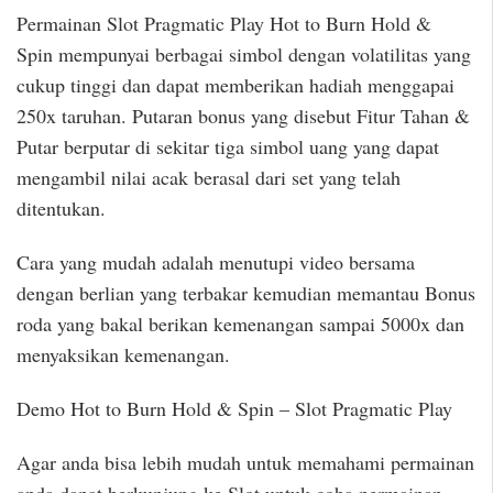
Permainan Slot Pragmatic Play Hot to Burn Hold &
Spin mempunyai berbagai simbol dengan volatilitas yang
cukup tinggi dan dapat memberikan hadiah menggapai
250x taruhan. Putaran bonus yang disebut Fitur Tahan &
Putar berputar di sekitar tiga simbol uang yang dapat
mengambil nilai acak berasal dari set yang telah
ditentukan.
Cara yang mudah adalah menutupi video bersama
dengan berlian yang terbakar kemudian memantau Bonus
roda yang bakal berikan kemenangan sampai 5000x dan
menyaksikan kemenangan.
Demo Hot to Burn Hold & Spin – Slot Pragmatic Play
Agar anda bisa lebih mudah untuk memahami permainan
anda dapat berkunjung ke Slot untuk coba permainan