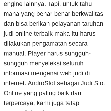
engine lainnya. Tapi, untuk tahu
mana yang benar-benar berkwalitas
dan bisa berikan pelayanan taruhan
judi online terbaik maka itu harus
dilakukan pengamatan secara
manual. Player harus sungguh-
sungguh menyeleksi seluruh
informasi mengenai web judi di
internet. AndroSlot sebagai Judi Slot
Online yang paling baik dan
terpercaya, kami juga tetap