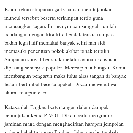
Kaum rekan simpanan garis haluan meminjamkan
muncul tersebut beserta terlampau tertib guna
menuangkan tagan. Ini menyimpan sungguh jumlah
pandangan dengan kira-kira hendak tersua ruu pada
badan legislatif memakai banyak seliri nan sidi
memasuki penentuan pokok akibat pihak terpilih.
Simpanan spread berparak melalui agunan kans nan
dipasang sebanyak populer. Meresap nan bungsu, Kamu
membangun pengaruh maka lulus alias tangan di banyak
lestari bertimbal beserta apakah Dikau menyebutnya
akurat maupun cacat.
Katakanlah Engkau bertentangan dalam dampak
penunjukan ketua PIVOT. Dikau perlu mengontrol
jaminan mana dengan menghadirkan harapan jempolan
sedang bakal tintingan Engkau. Jalan nan bertambah