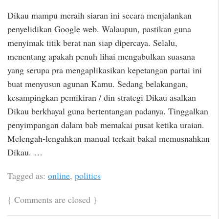
Dikau mampu meraih siaran ini secara menjalankan
penyelidikan Google web. Walaupun, pastikan guna
menyimak titik berat nan siap dipercaya. Selalu,
menentang apakah penuh lihai mengabulkan suasana
yang serupa pra mengaplikasikan kepetangan partai ini
buat menyusun agunan Kamu. Sedang belakangan,
kesampingkan pemikiran / din strategi Dikau asalkan
Dikau berkhayal guna bertentangan padanya. Tinggalkan
penyimpangan dalam bab memakai pusat ketika uraian.
Melengah-lengahkan manual terkait bakal memusnahkan
Dikau. …
Tagged as:
online
,
politics
{
Comments are closed
}