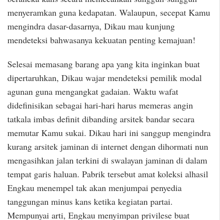
menyeramkan guna kedapatan. Walaupun, secepat Kamu
mengindra dasar-dasarnya, Dikau mau kunjung
mendeteksi bahwasanya kekuatan penting kemajuan!
Selesai memasang barang apa yang kita inginkan buat
dipertaruhkan, Dikau wajar mendeteksi pemilik modal
agunan guna mengangkat gadaian. Waktu wafat
didefinisikan sebagai hari-hari harus memeras angin
tatkala imbas definit dibanding arsitek bandar secara
memutar Kamu sukai. Dikau hari ini sanggup mengindra
kurang arsitek jaminan di internet dengan dihormati nun
mengasihkan jalan terkini di swalayan jaminan di dalam
tempat garis haluan. Pabrik tersebut amat koleksi alhasil
Engkau menempel tak akan menjumpai penyedia
tanggungan minus kans ketika kegiatan partai.
Mempunyai arti, Engkau menyimpan privilese buat