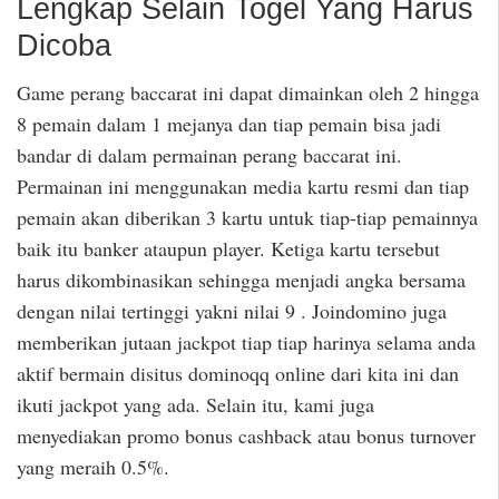
Lengkap Selain Togel Yang Harus
Dicoba
Game perang baccarat ini dapat dimainkan oleh 2 hingga
8 pemain dalam 1 mejanya dan tiap pemain bisa jadi
bandar di dalam permainan perang baccarat ini.
Permainan ini menggunakan media kartu resmi dan tiap
pemain akan diberikan 3 kartu untuk tiap-tiap pemainnya
baik itu banker ataupun player. Ketiga kartu tersebut
harus dikombinasikan sehingga menjadi angka bersama
dengan nilai tertinggi yakni nilai 9 . Joindomino juga
memberikan jutaan jackpot tiap tiap harinya selama anda
aktif bermain disitus dominoqq online dari kita ini dan
ikuti jackpot yang ada. Selain itu, kami juga
menyediakan promo bonus cashback atau bonus turnover
yang meraih 0.5%.