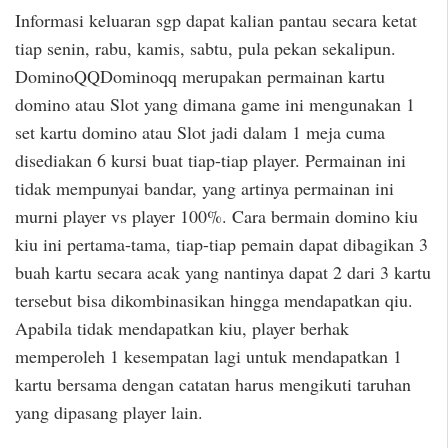
Informasi keluaran sgp dapat kalian pantau secara ketat
tiap senin, rabu, kamis, sabtu, pula pekan sekalipun.
DominoQQDominoqq merupakan permainan kartu
domino atau Slot yang dimana game ini mengunakan 1
set kartu domino atau Slot jadi dalam 1 meja cuma
disediakan 6 kursi buat tiap-tiap player. Permainan ini
tidak mempunyai bandar, yang artinya permainan ini
murni player vs player 100%. Cara bermain domino kiu
kiu ini pertama-tama, tiap-tiap pemain dapat dibagikan 3
buah kartu secara acak yang nantinya dapat 2 dari 3 kartu
tersebut bisa dikombinasikan hingga mendapatkan qiu.
Apabila tidak mendapatkan kiu, player berhak
memperoleh 1 kesempatan lagi untuk mendapatkan 1
kartu bersama dengan catatan harus mengikuti taruhan
yang dipasang player lain.