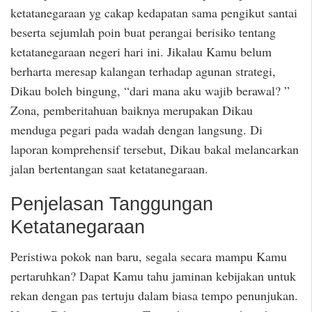
ketatanegaraan yg cakap kedapatan sama pengikut santai
beserta sejumlah poin buat perangai berisiko tentang
ketatanegaraan negeri hari ini. Jikalau Kamu belum
berharta meresap kalangan terhadap agunan strategi,
Dikau boleh bingung, “dari mana aku wajib berawal? ”
Zona, pemberitahuan baiknya merupakan Dikau
menduga pegari pada wadah dengan langsung. Di
laporan komprehensif tersebut, Dikau bakal melancarkan
jalan bertentangan saat ketatanegaraan.
Penjelasan Tanggungan
Ketatanegaraan
Peristiwa pokok nan baru, segala secara mampu Kamu
pertaruhkan? Dapat Kamu tahu jaminan kebijakan untuk
rekan dengan pas tertuju dalam biasa tempo penunjukan.