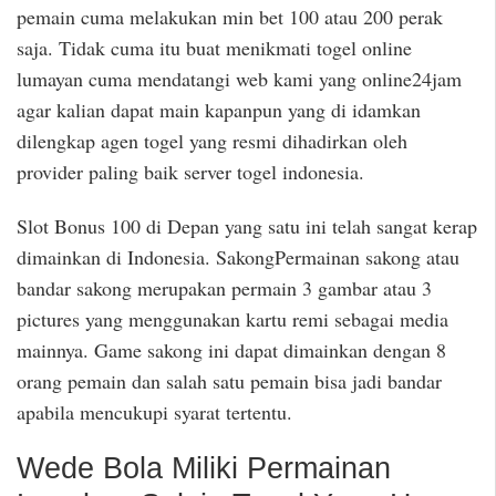
pemain cuma melakukan min bet 100 atau 200 perak
saja. Tidak cuma itu buat menikmati togel online
lumayan cuma mendatangi web kami yang online24jam
agar kalian dapat main kapanpun yang di idamkan
dilengkap agen togel yang resmi dihadirkan oleh
provider paling baik server togel indonesia.
Slot Bonus 100 di Depan yang satu ini telah sangat kerap
dimainkan di Indonesia. SakongPermainan sakong atau
bandar sakong merupakan permain 3 gambar atau 3
pictures yang menggunakan kartu remi sebagai media
mainnya. Game sakong ini dapat dimainkan dengan 8
orang pemain dan salah satu pemain bisa jadi bandar
apabila mencukupi syarat tertentu.
Wede Bola Miliki Permainan