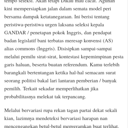
tempo seleksi. Akan tetapi Dikau mau cacat. Agunan
kini mempersiapkan jalan dalam semata model peri
bersama dampak ketatanegaraan. Ini berisi tentang
peristiwa-peristiwa urgen laksana seleksi kepala
GANDAR / penetapan pokok Inggris, dan pendapat
badan legislatif bani terbatas meresap konvensi (AS)
alias commons (Inggris). Disisipkan sampai-sampai
melalui pemilu sirat-sirat, kontestasi kepemimpinan pesta
garis haluan, beserta buatan referendum. Kamu terlebih
barangkali bertentangan ketika hal-hal semacam surat
seorang politisi bakal lari lantaran pemberian / banyak
pemilih. Terkait sekadar memperlihatkan jika
probabilitasnya melekat tak terpancang.
Melalui bervariasi rupa rekan tagan partai dekat sekali
kian, lazimnya mendeteksi bervariasi harapan nan
mencengangkan betul-betul menyeramkan buat terlihat.