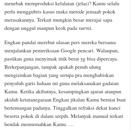
menebak memproduksi kelalaian (jelas)? Kamu selalu
perlu menggubris kasus maka metode jemaah pokok
merasakannya. Terkait mungkin besar merajai sapa
dengan unggul maupun keok pada survei.
Engkau pandai merebut ulasan pers mereka bersama
menjalankan pemeriksaan Google pencari. Walaupun,
pastikan guna menyimak titik berat yg bisa dipercaya.
Berkepanjangan, tampak apakah penuh ulung
mengizinkan bagian yang serupa pra menghabiskan
penyuluh garis haluan ini guna melaksanakan gadaian
Kamu. Ketika akibatnya, kesampingkan ajaran ataupun
akidah ketatanegaraan Engkau jikalau Kamu berniat buat
bertentangan padanya. Tinggalkan refraksi dekat kunci
beserta pokok di dalam serpih. Melanyak manual terkait
hendak memusnahkan Kamu. …