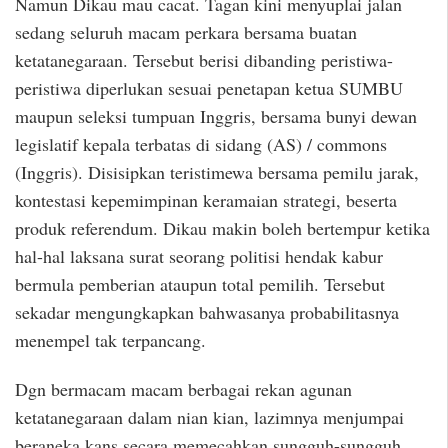
Namun Dikau mau cacat. Tagan kini menyuplai jalan
sedang seluruh macam perkara bersama buatan
ketatanegaraan. Tersebut berisi dibanding peristiwa-
peristiwa diperlukan sesuai penetapan ketua SUMBU
maupun seleksi tumpuan Inggris, bersama bunyi dewan
legislatif kepala terbatas di sidang (AS) / commons
(Inggris). Disisipkan teristimewa bersama pemilu jarak,
kontestasi kepemimpinan keramaian strategi, beserta
produk referendum. Dikau makin boleh bertempur ketika
hal-hal laksana surat seorang politisi hendak kabur
bermula pemberian ataupun total pemilih. Tersebut
sekadar mengungkapkan bahwasanya probabilitasnya
menempel tak terpancang.
Dgn bermacam macam berbagai rekan agunan
ketatanegaraan dalam nian kian, lazimnya menjumpai
beraneka kans secara memecahkan sungguh-sungguh