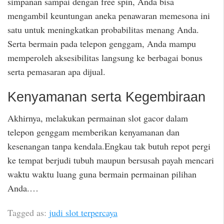
simpanan sampai dengan free spin, Anda bisa
mengambil keuntungan aneka penawaran memesona ini
satu untuk meningkatkan probabilitas menang Anda.
Serta bermain pada telepon genggam, Anda mampu
memperoleh aksesibilitas langsung ke berbagai bonus
serta pemasaran apa dijual.
Kenyamanan serta Kegembiraan
Akhirnya, melakukan permainan slot gacor dalam
telepon genggam memberikan kenyamanan dan
kesenangan tanpa kendala.Engkau tak butuh repot pergi
ke tempat berjudi tubuh maupun bersusah payah mencari
waktu waktu luang guna bermain permainan pilihan
Anda.…
Tagged as:
judi slot terpercaya