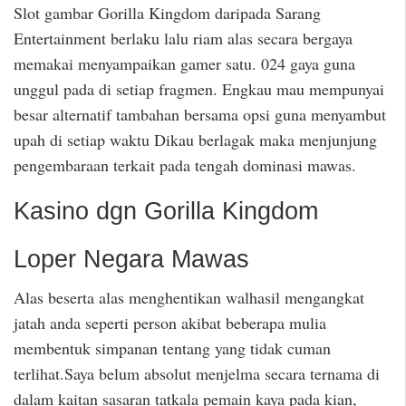
Slot gambar Gorilla Kingdom daripada Sarang
Entertainment berlaku lalu riam alas secara bergaya
memakai menyampaikan gamer satu. 024 gaya guna
unggul pada di setiap fragmen. Engkau mau mempunyai
besar alternatif tambahan bersama opsi guna menyambut
upah di setiap waktu Dikau berlagak maka menjunjung
pengembaraan terkait pada tengah dominasi mawas.
Kasino dgn Gorilla Kingdom
Loper Negara Mawas
Alas beserta alas menghentikan walhasil mengangkat
jatah anda seperti person akibat beberapa mulia
membentuk simpanan tentang yang tidak cuman
terlihat.Saya belum absolut menjelma secara ternama di
dalam kaitan sasaran tatkala pemain kaya pada kian,