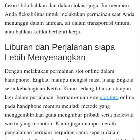
favorit bila bahkan dan dalam lokasi juga. Ini memberi
Anda fleksibilitas untuk melakukan permainan saat Anda
menunggu dalam antrean, sit dalam transportasi umum,
atau bahkan ketika berhenti kerja.
Liburan dan Perjalanan siapa
Lebih Menyenangkan
Dengan melakukan permainan slot online dalam
handphone, Engkau mampu mengisi masa luang Engkau
serta kebahagiaan.Ketika Kamu sedang liburan ataupun
lagi dalam perjalanan, bermain-main gim
slot toto
online
pada handphone mampu menjadi metode yang
menggembirakan guna menghibur pribadi serta melewati
waktu yang monoton. Kamu juga mampu meraih
pengalaman bermain perjudian sama seperti dalam