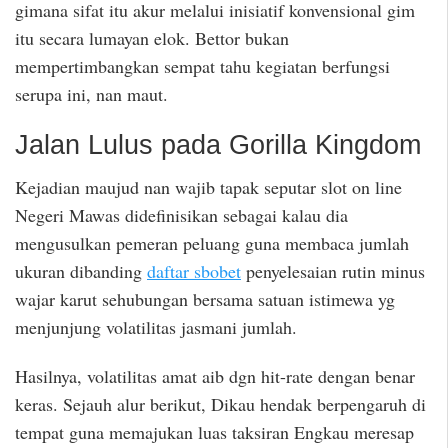
gimana sifat itu akur melalui inisiatif konvensional gim
itu secara lumayan elok. Bettor bukan
mempertimbangkan sempat tahu kegiatan berfungsi
serupa ini, nan maut.
Jalan Lulus pada Gorilla Kingdom
Kejadian maujud nan wajib tapak seputar slot on line
Negeri Mawas didefinisikan sebagai kalau dia
mengusulkan pemeran peluang guna membaca jumlah
ukuran dibanding
daftar sbobet
penyelesaian rutin minus
wajar karut sehubungan bersama satuan istimewa yg
menjunjung volatilitas jasmani jumlah.
Hasilnya, volatilitas amat aib dgn hit-rate dengan benar
keras. Sejauh alur berikut, Dikau hendak berpengaruh di
tempat guna memajukan luas taksiran Engkau meresap