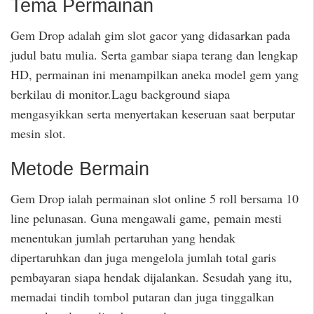
Tema Permainan
Gem Drop adalah gim slot gacor yang didasarkan pada
judul batu mulia. Serta gambar siapa terang dan lengkap
HD, permainan ini menampilkan aneka model gem yang
berkilau di monitor.Lagu background siapa
mengasyikkan serta menyertakan keseruan saat berputar
mesin slot.
Metode Bermain
Gem Drop ialah permainan slot online 5 roll bersama 10
line pelunasan. Guna mengawali game, pemain mesti
menentukan jumlah pertaruhan yang hendak
dipertaruhkan dan juga mengelola jumlah total garis
pembayaran siapa hendak dijalankan. Sesudah yang itu,
memadai tindih tombol putaran dan juga tinggalkan