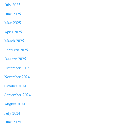
July 2025
June 2025
May 2025
April 2025
March 2025
February 2025
January 2025
December 2024
November 2024
October 2024
September 2024
August 2024
July 2024
June 2024