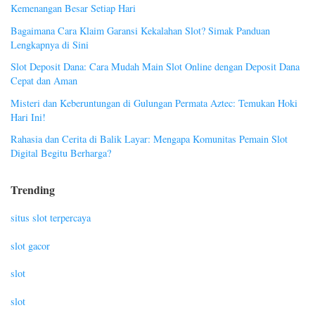
Kemenangan Besar Setiap Hari
Bagaimana Cara Klaim Garansi Kekalahan Slot? Simak Panduan
Lengkapnya di Sini
Slot Deposit Dana: Cara Mudah Main Slot Online dengan Deposit Dana
Cepat dan Aman
Misteri dan Keberuntungan di Gulungan Permata Aztec: Temukan Hoki
Hari Ini!
Rahasia dan Cerita di Balik Layar: Mengapa Komunitas Pemain Slot
Digital Begitu Berharga?
Trending
situs slot terpercaya
slot gacor
slot
slot