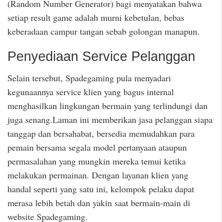
(Random Number Generator) bagi menyatakan bahwa
setiap result game adalah murni kebetulan, bebas
keberadaan campur tangan sebab golongan manapun.
Penyediaan Service Pelanggan
Selain tersebut, Spadegaming pula menyadari
kegunaannya service klien yang bagus internal
menghasilkan lingkungan bermain yang terlindungi dan
juga senang.Laman ini memberikan jasa pelanggan siapa
tanggap dan bersahabat, bersedia memudahkan para
pemain bersama segala model pertanyaan ataupun
permasalahan yang mungkin mereka temui ketika
melakukan permainan. Dengan layanan klien yang
handal seperti yang satu ini, kelompok pelaku dapat
merasa lebih betah dan yakin saat bermain-main di
website Spadegaming.