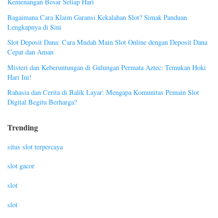
Kemenangan Besar Setiap Hari
Bagaimana Cara Klaim Garansi Kekalahan Slot? Simak Panduan
Lengkapnya di Sini
Slot Deposit Dana: Cara Mudah Main Slot Online dengan Deposit Dana
Cepat dan Aman
Misteri dan Keberuntungan di Gulungan Permata Aztec: Temukan Hoki
Hari Ini!
Rahasia dan Cerita di Balik Layar: Mengapa Komunitas Pemain Slot
Digital Begitu Berharga?
Trending
situs slot terpercaya
slot gacor
slot
slot