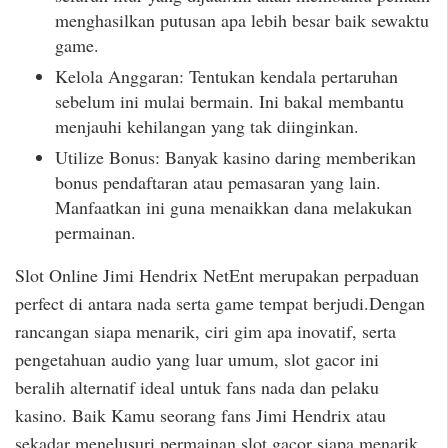
menghasilkan putusan apa lebih besar baik sewaktu
game.
Kelola Anggaran: Tentukan kendala pertaruhan
sebelum ini mulai bermain. Ini bakal membantu
menjauhi kehilangan yang tak diinginkan.
Utilize Bonus: Banyak kasino daring memberikan
bonus pendaftaran atau pemasaran yang lain.
Manfaatkan ini guna menaikkan dana melakukan
permainan.
Slot Online Jimi Hendrix NetEnt merupakan perpaduan
perfect di antara nada serta game tempat berjudi.Dengan
rancangan siapa menarik, ciri gim apa inovatif, serta
pengetahuan audio yang luar umum, slot gacor ini
beralih alternatif ideal untuk fans nada dan pelaku
kasino. Baik Kamu seorang fans Jimi Hendrix atau
sekadar menelusuri permainan slot gacor siapa menarik,