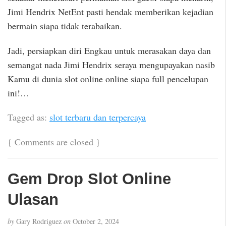
Jimi Hendrix NetEnt pasti hendak memberikan kejadian
bermain siapa tidak terabaikan.
Jadi, persiapkan diri Engkau untuk merasakan daya dan
semangat nada Jimi Hendrix seraya mengupayakan nasib
Kamu di dunia slot online online siapa full pencelupan
ini!…
Tagged as:
slot terbaru dan terpercaya
{
Comments are closed
}
Gem Drop Slot Online
Ulasan
by
Gary Rodriguez
on
October 2, 2024