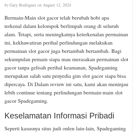
by
Gary Rodriguez
on
August 12, 2024
Bermain-Main slot gacor telah berubah hobi apa
terkenal dalam kelompok berlimpah orang di seluruh
alam. Tetapi, serta meningkatnya keterkenalan permainan
ini, kekhawatiran perihal perlindungan melakukan
permainan slot gacor juga bertambah bertambah. Bagi
sekumpulan pemain siapa mau merasakan permainan slot
gacor tanpa gelisah perihal keamanan, Spadegaming
merupakan salah satu penyedia gim slot gacor siapa bisa
dipercaya. Di Dalam review ini satu, kami akan meninjau
lebih continue tentang perlindungan bermain-main slot
gacor Spadegaming.
Keselamatan Informasi Pribadi
Seperti kasusnya situs judi onlen lain-lain, Spadegaming