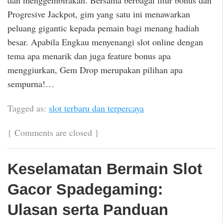
dan menggembirakan. Bersama berbagai fitur bonus dan
Progresive Jackpot, gim yang satu ini menawarkan
peluang gigantic kepada pemain bagi menang hadiah
besar. Apabila Engkau menyenangi slot online dengan
tema apa menarik dan juga feature bonus apa
menggiurkan, Gem Drop merupakan pilihan apa
sempurna!…
Tagged as:
slot terbaru dan terpercaya
{
Comments are closed
}
Keselamatan Bermain Slot
Gacor Spadegaming:
Ulasan serta Panduan