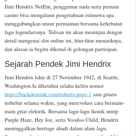
Jimi Hendrix NetEnt, penggemar nada serta pemain
casino bisa mengalami pengetahuan istimewa apa
menggabungkan unsur permainan bersama kehebatan
lagu legendarisnya. Tulisan ini akan meninjau dengan
detail mengenai slot online ini, fitur-fitur menariknya,
dan alasan ia begitu dikenal di golongan partisipan.
Sejarah Pendek Jimi Hendrix
Jimi Hendrix lahir di 27 November 1942, di Seattle,
Washington.Ia diketahui selaku keliru nomor
https://backdoorink.com/roberts-page-1
satu gitaris
terhebat selama waktu, yang merevolusi cara bermain-
main gitar elektrik. Bersama lagu-lagu ikonik mirip
Purple Haze, Hey Joe, serta Voodoo Child, Hendrix
meninggalkan heritage abadi dalam alam lagu.