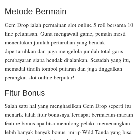
Metode Bermain
Gem Drop ialah permainan slot online 5 roll bersama 10
line pelunasan. Guna mengawali game, pemain mesti
menentukan jumlah pertaruhan yang hendak
dipertaruhkan dan juga mengelola jumlah total garis
pembayaran siapa hendak dijalankan. Sesudah yang itu,
memadai tindih tombol putaran dan juga tinggalkan
perangkat slot online berputar!
Fitur Bonus
Salah satu hal yang menghasilkan Gem Drop seperti itu
menarik ialah fitur bonusnya.Terdapat bermacam-macam
feature bonus apa bisa menolong pelaku memenangkan
lebih banyak banyak bonus, mirip Wild Tanda yang bisa