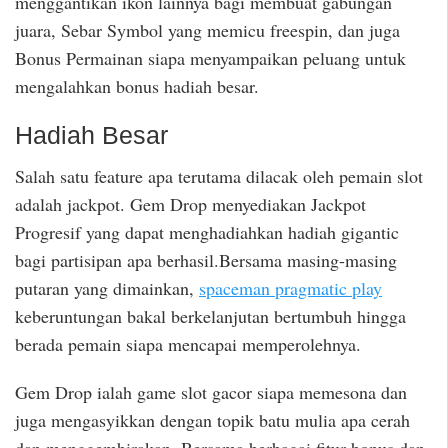
menggantikan ikon lainnya bagi membuat gabungan
juara, Sebar Symbol yang memicu freespin, dan juga
Bonus Permainan siapa menyampaikan peluang untuk
mengalahkan bonus hadiah besar.
Hadiah Besar
Salah satu feature apa terutama dilacak oleh pemain slot
adalah jackpot. Gem Drop menyediakan Jackpot
Progresif yang dapat menghadiahkan hadiah gigantic
bagi partisipan apa berhasil.Bersama masing-masing
putaran yang dimainkan,
spaceman pragmatic play
keberuntungan bakal berkelanjutan bertumbuh hingga
berada pemain siapa mencapai memperolehnya.
Gem Drop ialah game slot gacor siapa memesona dan
juga mengasyikkan dengan topik batu mulia apa cerah