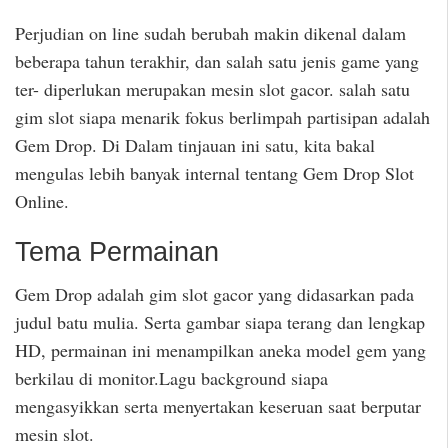
Perjudian on line sudah berubah makin dikenal dalam
beberapa tahun terakhir, dan salah satu jenis game yang
ter- diperlukan merupakan mesin slot gacor. salah satu
gim slot siapa menarik fokus berlimpah partisipan adalah
Gem Drop. Di Dalam tinjauan ini satu, kita bakal
mengulas lebih banyak internal tentang Gem Drop Slot
Online.
Tema Permainan
Gem Drop adalah gim slot gacor yang didasarkan pada
judul batu mulia. Serta gambar siapa terang dan lengkap
HD, permainan ini menampilkan aneka model gem yang
berkilau di monitor.Lagu background siapa
mengasyikkan serta menyertakan keseruan saat berputar
mesin slot.