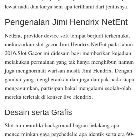
lewat nada dan karya seni apa terilhami dari jeniusnya.
Pengenalan Jimi Hendrix NetEnt
NetEnt, provider device soft tempat berjudi terkemuka,
meluncurkan slot gacor Jimi Hendrix NetEnt pada tahun
2016.Slot Gacor ini didesain bagi memberikan kejadian
melakukan permainan yang tak hanya menghibur, namun
juga menghormati warisan musik Jimi Hendrix. Dengan
gambar yang mengherankan dan juga dampak nada siapa
mengagumkan, partisipan bakal mengalami seolah-olah
mereka terletak di konser live Hendrix.
Desain serta Grafis
Slot ini memiliki background bagian belakang apa
mencerminkan gaya psychedelic apa identik serta era 60-