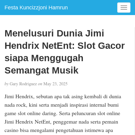
Festa Kuncizzjoni Hamrun
T
o
g
g
Menelusuri Dunia Jimi
l
e
Hendrix NetEnt: Slot Gacor
n
a
siapa Menggugah
v
Semangat Musik
i
g
a
by
Gary Rodriguez
on
May 23, 2025
t
i
Jimi Hendrix, sebutan apa tak asing kembali di dunia
o
nada rock, kini serta menjadi inspirasi internal bumi
n
game slot online daring. Serta peluncuran slot online
Jimi Hendrix NetEnt, penggemar nada serta pemain
casino bisa mengalami pengetahuan istimewa apa