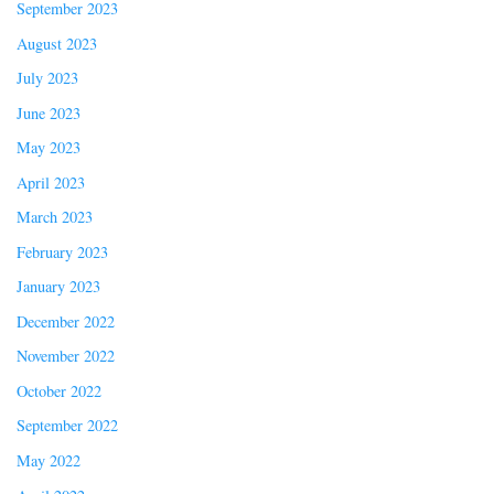
September 2023
August 2023
July 2023
June 2023
May 2023
April 2023
March 2023
February 2023
January 2023
December 2022
November 2022
October 2022
September 2022
May 2022