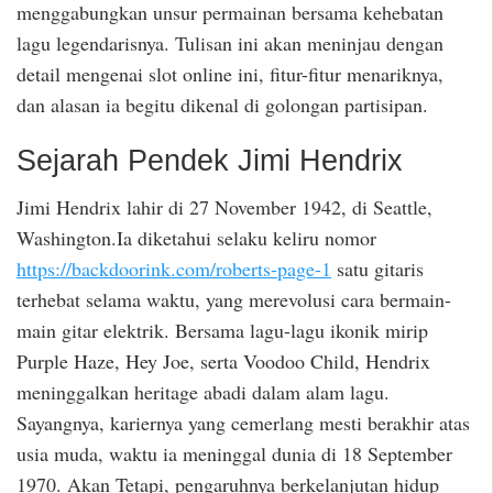
menggabungkan unsur permainan bersama kehebatan
lagu legendarisnya. Tulisan ini akan meninjau dengan
detail mengenai slot online ini, fitur-fitur menariknya,
dan alasan ia begitu dikenal di golongan partisipan.
Sejarah Pendek Jimi Hendrix
Jimi Hendrix lahir di 27 November 1942, di Seattle,
Washington.Ia diketahui selaku keliru nomor
https://backdoorink.com/roberts-page-1
satu gitaris
terhebat selama waktu, yang merevolusi cara bermain-
main gitar elektrik. Bersama lagu-lagu ikonik mirip
Purple Haze, Hey Joe, serta Voodoo Child, Hendrix
meninggalkan heritage abadi dalam alam lagu.
Sayangnya, kariernya yang cemerlang mesti berakhir atas
usia muda, waktu ia meninggal dunia di 18 September
1970. Akan Tetapi, pengaruhnya berkelanjutan hidup