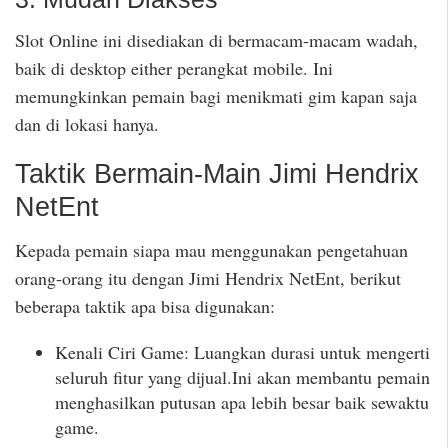
Slot Online ini disediakan di bermacam-macam wadah,
baik di desktop either perangkat mobile. Ini
memungkinkan pemain bagi menikmati gim kapan saja
dan di lokasi hanya.
Taktik Bermain-Main Jimi Hendrix
NetEnt
Kepada pemain siapa mau menggunakan pengetahuan
orang-orang itu dengan Jimi Hendrix NetEnt, berikut
beberapa taktik apa bisa digunakan:
Kenali Ciri Game: Luangkan durasi untuk mengerti
seluruh fitur yang dijual.Ini akan membantu pemain
menghasilkan putusan apa lebih besar baik sewaktu
game.