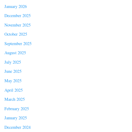
January 2026
December 2025
November 2025
October 2025
September 2025
August 2025
July 2025
June 2025
May 2025
April 2025
March 2025
February 2025
January 2025
December 2024