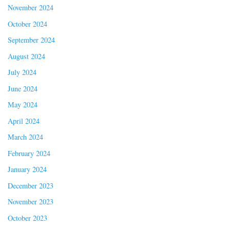
November 2024
October 2024
September 2024
August 2024
July 2024
June 2024
May 2024
April 2024
March 2024
February 2024
January 2024
December 2023
November 2023
October 2023