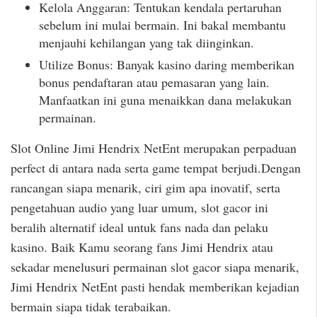
Kelola Anggaran: Tentukan kendala pertaruhan
sebelum ini mulai bermain. Ini bakal membantu
menjauhi kehilangan yang tak diinginkan.
Utilize Bonus: Banyak kasino daring memberikan
bonus pendaftaran atau pemasaran yang lain.
Manfaatkan ini guna menaikkan dana melakukan
permainan.
Slot Online Jimi Hendrix NetEnt merupakan perpaduan
perfect di antara nada serta game tempat berjudi.Dengan
rancangan siapa menarik, ciri gim apa inovatif, serta
pengetahuan audio yang luar umum, slot gacor ini
beralih alternatif ideal untuk fans nada dan pelaku
kasino. Baik Kamu seorang fans Jimi Hendrix atau
sekadar menelusuri permainan slot gacor siapa menarik,
Jimi Hendrix NetEnt pasti hendak memberikan kejadian
bermain siapa tidak terabaikan.