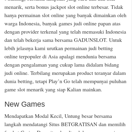
menarik, serta bonus jackpot slot online terbesar. Tidak
hanya permainan slot online yang banyak dimainkan oleh
warga Indonesia, banyak games judi online papan atas
dengan provider terkenal yang telah memasuki Indonesia
dan telah bekerja sama bersama GADUNSLOT. Untuk
lebih jelasnya kami urutkan permainan judi betting
online terpopuler di Asia apalagi mendunia bersama
dengan pengalaman yang cukup lama didalam bidang
judi online. Terbilang merupakan product teranyar dalam
dunia betting, tetapi Play’n Go telah mempunyai puluhan
game slot menarik yang siap Kalian mainkan.
New Games
Mendapatkan Modal Kecil, Untung besar bersama
langkah mendatangi Situs BETGRATISAN dan memilih