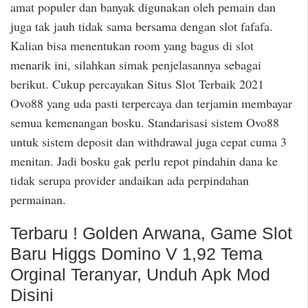
amat populer dan banyak digunakan oleh pemain dan
juga tak jauh tidak sama bersama dengan slot fafafa.
Kalian bisa menentukan room yang bagus di slot
menarik ini, silahkan simak penjelasannya sebagai
berikut. Cukup percayakan Situs Slot Terbaik 2021
Ovo88 yang uda pasti terpercaya dan terjamin membayar
semua kemenangan bosku. Standarisasi sistem Ovo88
untuk sistem deposit dan withdrawal juga cepat cuma 3
menitan. Jadi bosku gak perlu repot pindahin dana ke
tidak serupa provider andaikan ada perpindahan
permainan.
Terbaru ! Golden Arwana, Game Slot
Baru Higgs Domino V 1,92 Tema
Orginal Teranyar, Unduh Apk Mod
Disini