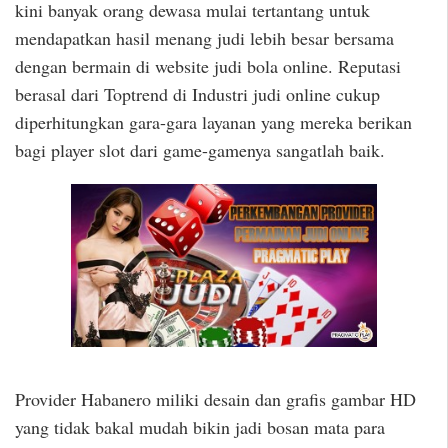
kini banyak orang dewasa mulai tertantang untuk
mendapatkan hasil menang judi lebih besar bersama
dengan bermain di website judi bola online. Reputasi
berasal dari Toptrend di Industri judi online cukup
diperhitungkan gara-gara layanan yang mereka berikan
bagi player slot dari game-gamenya sangatlah baik.
Provider Habanero miliki desain dan grafis gambar HD
yang tidak bakal mudah bikin jadi bosan mata para