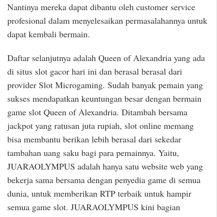
Nantinya mereka dapat dibantu oleh customer service
profesional dalam menyelesaikan permasalahannya untuk
dapat kembali bermain.
Daftar selanjutnya adalah Queen of Alexandria yang ada
di situs slot gacor hari ini dan berasal berasal dari
provider Slot Microgaming. Sudah banyak pemain yang
sukses mendapatkan keuntungan besar dengan bermain
game slot Queen of Alexandria. Ditambah bersama
jackpot yang ratusan juta rupiah, slot online memang
bisa membantu berikan lebih berasal dari sekedar
tambahan uang saku bagi para pemainnya. Yaitu,
JUARAOLYMPUS adalah hanya satu website web yang
bekerja sama bersama dengan penyedia game di semua
dunia, untuk memberikan RTP terbaik untuk hampir
semua game slot. JUARAOLYMPUS kini bagian