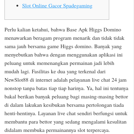
Slot Online Gacor Spadegaming
Perlu kalian ketahui, bahwa Base Apk Higgs Domino
menawarkan beragam program menarik dan tidak tidak
sama jauh bersama game Higgs domino. Banyak yang
menyebutkan bahwa dengan menggunakan aplikasi ini
peluang untuk memenangkan permainan jadi lebih
mudah lagi. Fasilitas ke dua yang terkenal dari
NewSlot88 di internet adalah pelayanan live chat 24 jam
nonstop tanpa batas tiap tiap harinya. Ya, hal ini tentunya
bakal berikan banyak peluang bagi masing-masing bettor
di dalam lakukan kesibukan bersama pertolongan tiada
henti-hentinya. Layanan live chat sendiri berfungsi untuk
membantu para bettor yang sedang mengalami kesulitan
didalam membuka permainannya slot terpercaya.