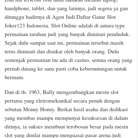
handphone, tablet, dan yang lainnya, jadi segera ya gan
ditunggu hadirnya di Agen Judi Daftar Game Slot
Joker123 Indonesia. Slot Online adalah di antara type
permainan taruhan judi yang banyak diminati penduduk.
Sejak dulu sampai saat ini, permainan tersebut masih
terus diminati dan disukai oleh banyak orang. Dulu
semenjak permainan itu ada di casino, semua orang yang
pernah datang ke sana pasti coba keberuntungan untuk
bermain.
Dan di th. 1963, Bally mengembangkan mesin slot
pertama yang eletromekanikal secara penuh dengan
sebutan Money Honey. Berkat hasil usaha dan dedikasi
yang membas mampu mempunyai kesuksesan di dalam
dirinya, ia sukses membuat terobosan besar pada mesin
slot yang dinilai mampu menguasai pasar arena judi