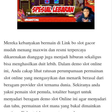
Mereka kebanyakan bermain di Link bo slot gacor
mudah menang maxwin dan resmi terpercaya
dikarenakan dianggap juga menjadi hiburan sekaligus
bisa menghasilkan duit lebih. Dalam demo slot online
ini, Anda cakap lihat ratusan perumpamaan permainan
slot online yang mengasyikan dan menarik berasal dari
beragam provider slot ternama dunia. Sekiranya anda
yakni pemain slot pemula, totaliter banget untuk
menyadari beragam demo slot Online ini agar menyadari
dan tahu, permainan slot mana yang bakal dimainkan