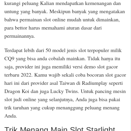
kurangi peluang Kalian mendapatkan kemenangan dan
untung yang banyak. Meskipun banyak yang mengatakan
bahwa permainan slot online mudah untuk dimainkan,
para bettor harus memahami aturan dasar dari
permainannya.
Terdapat lebih dari 50 model jenis slot terpopuler milik
CQ9 yang bisa anda cobalah mainkan. Tidak hanya itu
saja, provider ini juga memiliki versi demo slot gacor
terbaru 2022. Kamu wajib sekali coba bocoran slot gacor
hari ini dari provider asal Taiwan di Radiumplay seperti
Dragon Koi dan juga Lucky Twins. Untuk pancing mesin
slot judi online yang selanjutnya, Anda juga bisa pakai
trik taruhan yang cukup menanggung peluang menang
Anda.
Trik Menang Main Slot Starlight