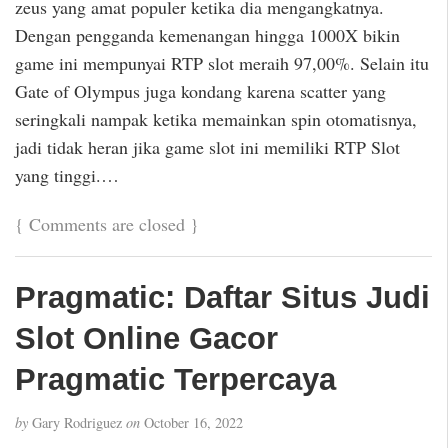
zeus yang amat populer ketika dia mengangkatnya.
Dengan pengganda kemenangan hingga 1000X bikin
game ini mempunyai RTP slot meraih 97,00%. Selain itu
Gate of Olympus juga kondang karena scatter yang
seringkali nampak ketika memainkan spin otomatisnya,
jadi tidak heran jika game slot ini memiliki RTP Slot
yang tinggi.…
{
Comments are closed
}
Pragmatic: Daftar Situs Judi
Slot Online Gacor
Pragmatic Terpercaya
by
Gary Rodriguez
on
October 16, 2022