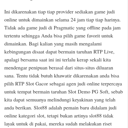
Ini dikarenakan tiap tiap provider sediakan game judi
online untuk dimainkan selama 24 jam tiap tiap harinya.
Tidak ada game judi di Pragmatic yang offline pada jam
tertentu sehingga Anda bisa pilih game favorit untuk
dimainkan. Bagi kalian yang masih mengalami
kebingungan disaat dapat bermain taruhan RTP Live,
apalagi bersama saat ini ini terlalu kerap sekali kita
mendengar penipuan berasal dari situs-situs diluaran
sana. Tentu tidak butuh khawatir dikarenakan anda bisa
pilih RTP Slot Gacor sebagai agen judi online terpercaya
untuk tempat bermain taruhan Slot Demo PG Soft, sebab
kita dapat semuanya melindungi keyakinan yang telah
anda berikan. Slot88 adalah pemain baru didalam judi
online kategori slot, tetapi bukan artinya slot88 tidak
layak untuk di pakai, mereka sudah melakukan riset