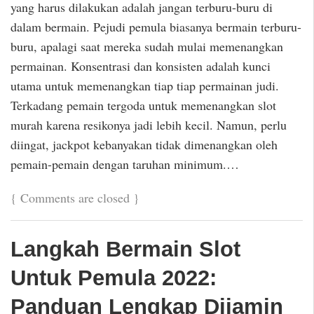
yang harus dilakukan adalah jangan terburu-buru di
dalam bermain. Pejudi pemula biasanya bermain terburu-
buru, apalagi saat mereka sudah mulai memenangkan
permainan. Konsentrasi dan konsisten adalah kunci
utama untuk memenangkan tiap tiap permainan judi.
Terkadang pemain tergoda untuk memenangkan slot
murah karena resikonya jadi lebih kecil. Namun, perlu
diingat, jackpot kebanyakan tidak dimenangkan oleh
pemain-pemain dengan taruhan minimum.…
{
Comments are closed
}
Langkah Bermain Slot
Untuk Pemula 2022:
Panduan Lengkap Dijamin