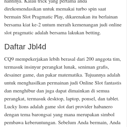
nantinya. Kalau trick yang pertama anda
direkomendasikan untuk memakai turbo spin saat
bermain Slot Pragmatic Play, dikarenakan itu berlainan
bersama kiat ke-2 untum meraih kemenangan judi online
slot pragmatic adalah bersama lakukan betting.
Daftar Jbl4d
CQ9 mempekerjakan lebih berasal dari 200 anggota tim,
termasuk insinyur perangkat lunak, seniman grafis,
desainer game, dan pakar matematika. Tujuannya adalah
untuk menghasilkan permainan judi Online Slot fantastis
dan menghibur dan juga dapat dimainkan di semua
perangkat, termasuk desktop, laptop, ponsel, dan tablet.
Lucky lions adalah game slot dari provider habanero
dengan tema barongsai yang mana merupakan simbol
pembawa keberuntungan. Sebelum Anda bermain, Anda