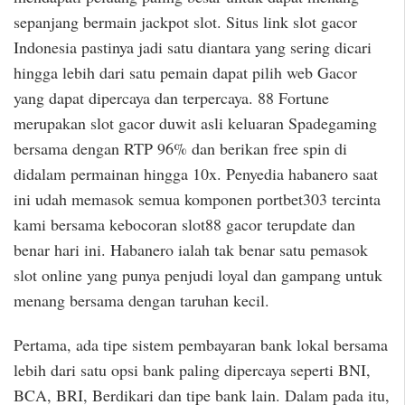
sepanjang bermain jackpot slot. Situs link slot gacor
Indonesia pastinya jadi satu diantara yang sering dicari
hingga lebih dari satu pemain dapat pilih web Gacor
yang dapat dipercaya dan terpercaya. 88 Fortune
merupakan slot gacor duwit asli keluaran Spadegaming
bersama dengan RTP 96% dan berikan free spin di
didalam permainan hingga 10x. Penyedia habanero saat
ini udah memasok semua komponen portbet303 tercinta
kami bersama kebocoran slot88 gacor terupdate dan
benar hari ini. Habanero ialah tak benar satu pemasok
slot online yang punya penjudi loyal dan gampang untuk
menang bersama dengan taruhan kecil.
Pertama, ada tipe sistem pembayaran bank lokal bersama
lebih dari satu opsi bank paling dipercaya seperti BNI,
BCA, BRI, Berdikari dan tipe bank lain. Dalam pada itu,