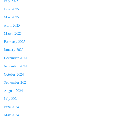
July 2025
June 2025
May 2025
April 2025
March 2025
February 2025
January 2025
December 2024
November 2024
October 2024
September 2024
August 2024
July 2024
June 2024
May 2024