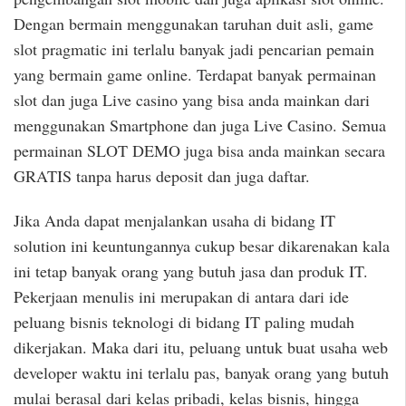
Dengan bermain menggunakan taruhan duit asli, game
slot pragmatic ini terlalu banyak jadi pencarian pemain
yang bermain game online. Terdapat banyak permainan
slot dan juga Live casino yang bisa anda mainkan dari
menggunakan Smartphone dan juga Live Casino. Semua
permainan SLOT DEMO juga bisa anda mainkan secara
GRATIS tanpa harus deposit dan juga daftar.
Jika Anda dapat menjalankan usaha di bidang IT
solution ini keuntungannya cukup besar dikarenakan kala
ini tetap banyak orang yang butuh jasa dan produk IT.
Pekerjaan menulis ini merupakan di antara dari ide
peluang bisnis teknologi di bidang IT paling mudah
dikerjakan. Maka dari itu, peluang untuk buat usaha web
developer waktu ini terlalu pas, banyak orang yang butuh
mulai berasal dari kelas pribadi, kelas bisnis, hingga