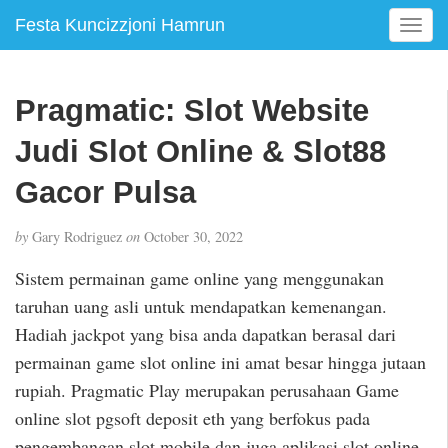
Festa Kuncizzjoni Hamrun
T
o
g
g
Pragmatic: Slot Website
l
e
Judi Slot Online & Slot88
n
a
Gacor Pulsa
v
i
by
Gary Rodriguez
on
October 30, 2022
g
a
Sistem permainan game online yang menggunakan
t
taruhan uang asli untuk mendapatkan kemenangan.
i
Hadiah jackpot yang bisa anda dapatkan berasal dari
o
n
permainan game slot online ini amat besar hingga jutaan
rupiah. Pragmatic Play merupakan perusahaan Game
online slot pgsoft deposit eth yang berfokus pada
pengembangan slot mobile dan juga aplikasi slot online.