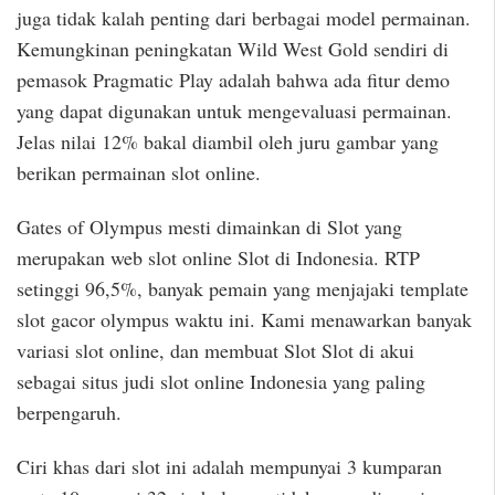
juga tidak kalah penting dari berbagai model permainan.
Kemungkinan peningkatan Wild West Gold sendiri di
pemasok Pragmatic Play adalah bahwa ada fitur demo
yang dapat digunakan untuk mengevaluasi permainan.
Jelas nilai 12% bakal diambil oleh juru gambar yang
berikan permainan slot online.
Gates of Olympus mesti dimainkan di Slot yang
merupakan web slot online Slot di Indonesia. RTP
setinggi 96,5%, banyak pemain yang menjajaki template
slot gacor olympus waktu ini. Kami menawarkan banyak
variasi slot online, dan membuat Slot Slot di akui
sebagai situs judi slot online Indonesia yang paling
berpengaruh.
Ciri khas dari slot ini adalah mempunyai 3 kumparan