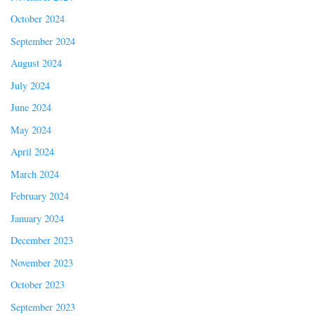
October 2024
September 2024
August 2024
July 2024
June 2024
May 2024
April 2024
March 2024
February 2024
January 2024
December 2023
November 2023
October 2023
September 2023