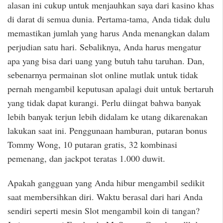
alasan ini cukup untuk menjauhkan saya dari kasino khas
di darat di semua dunia. Pertama-tama, Anda tidak dulu
memastikan jumlah yang harus Anda menangkan dalam
perjudian satu hari. Sebaliknya, Anda harus mengatur
apa yang bisa dari uang yang butuh tahu taruhan. Dan,
sebenarnya permainan slot online mutlak untuk tidak
pernah mengambil keputusan apalagi duit untuk bertaruh
yang tidak dapat kurangi. Perlu diingat bahwa banyak
lebih banyak terjun lebih didalam ke utang dikarenakan
lakukan saat ini. Penggunaan hamburan, putaran bonus
Tommy Wong, 10 putaran gratis, 32 kombinasi
pemenang, dan jackpot teratas 1.000 duwit.
Apakah gangguan yang Anda hibur mengambil sedikit
saat membersihkan diri. Waktu berasal dari hari Anda
sendiri seperti mesin Slot mengambil koin di tangan?