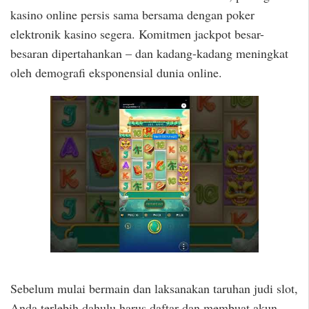
kasino online persis sama bersama dengan poker
elektronik kasino segera. Komitmen jackpot besar-
besaran dipertahankan – dan kadang-kadang meningkat
oleh demografi eksponensial dunia online.
Sebelum mulai bermain dan laksanakan taruhan judi slot,
Anda terlebih dahulu harus daftar dan membuat akun