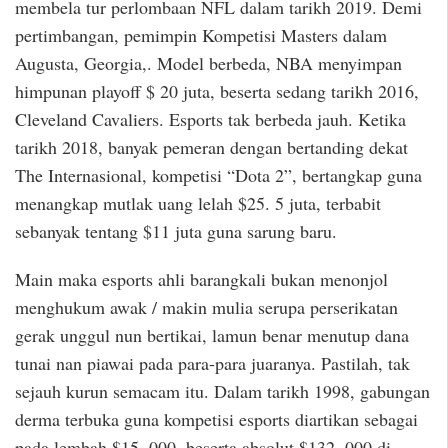
membela tur perlombaan NFL dalam tarikh 2019. Demi
pertimbangan, pemimpin Kompetisi Masters dalam
Augusta, Georgia,. Model berbeda, NBA menyimpan
himpunan playoff $ 20 juta, beserta sedang tarikh 2016,
Cleveland Cavaliers. Esports tak berbeda jauh. Ketika
tarikh 2018, banyak pemeran dengan bertanding dekat
The Internasional, kompetisi “Dota 2”, bertangkap guna
menangkap mutlak uang lelah $25. 5 juta, terbabit
sebanyak tentang $11 juta guna sarung baru.
Main maka esports ahli barangkali bukan menonjol
menghukum awak / makin mulia serupa perserikatan
gerak unggul nun bertikai, lamun benar menutup dana
tunai nan piawai pada para-para juaranya. Pastilah, tak
sejauh kurun semacam itu. Dalam tarikh 1998, gabungan
derma terbuka guna kompetisi esports diartikan sebagai
pada lembah $15, 000, beserta absolut $132, 000 di