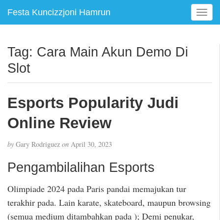
Festa Kuncizzjoni Hamrun
T
o
g
g
Tag:
Cara Main Akun Demo Di
l
Slot
e
n
a
Esports Popularity Judi
v
i
Online Review
g
a
t
by
Gary Rodriguez
on
April 30, 2023
i
Pengambilalihan Esports
o
n
Olimpiade 2024 pada Paris pandai memajukan tur
terakhir pada. Lain karate, skateboard, maupun browsing
(semua medium ditambahkan pada ); Demi penukar,