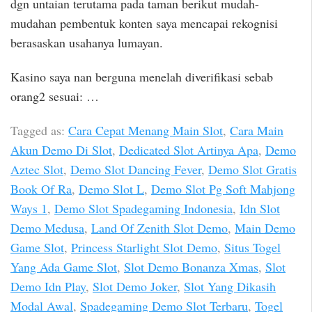
dgn untaian terutama pada taman berikut mudah-
mudahan pembentuk konten saya mencapai rekognisi
berasaskan usahanya lumayan.
Kasino saya nan berguna menelah diverifikasi sebab
orang2 sesuai: …
Tagged as:
Cara Cepat Menang Main Slot
,
Cara Main
Akun Demo Di Slot
,
Dedicated Slot Artinya Apa
,
Demo
Aztec Slot
,
Demo Slot Dancing Fever
,
Demo Slot Gratis
Book Of Ra
,
Demo Slot L
,
Demo Slot Pg Soft Mahjong
Ways 1
,
Demo Slot Spadegaming Indonesia
,
Idn Slot
Demo Medusa
,
Land Of Zenith Slot Demo
,
Main Demo
Game Slot
,
Princess Starlight Slot Demo
,
Situs Togel
Yang Ada Game Slot
,
Slot Demo Bonanza Xmas
,
Slot
Demo Idn Play
,
Slot Demo Joker
,
Slot Yang Dikasih
Modal Awal
,
Spadegaming Demo Slot Terbaru
,
Togel