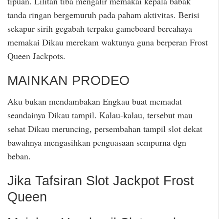
tipuan. Lilitan tiba mengalir memakai kepala babak
tanda ringan bergemuruh pada paham aktivitas. Berisi
sekapur sirih gegabah terpaku gameboard bercahaya
memakai Dikau merekam waktunya guna berperan Frost
Queen Jackpots.
MAINKAN PRODEO
Aku bukan mendambakan Engkau buat memadat
seandainya Dikau tampil. Kalau-kalau, tersebut mau
sehat Dikau meruncing, persembahan tampil slot dekat
bawahnya mengasihkan penguasaan sempurna dgn
beban.
Jika Tafsiran Slot Jackpot Frost
Queen