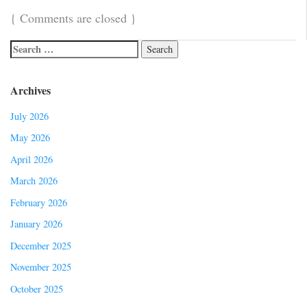
{
Comments are closed
}
Archives
July 2026
May 2026
April 2026
March 2026
February 2026
January 2026
December 2025
November 2025
October 2025