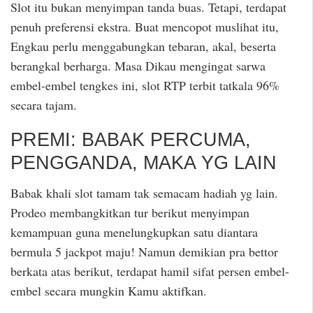
Slot itu bukan menyimpan tanda buas. Tetapi, terdapat
penuh preferensi ekstra. Buat mencopot muslihat itu,
Engkau perlu menggabungkan tebaran, akal, beserta
berangkal berharga. Masa Dikau mengingat sarwa
embel-embel tengkes ini, slot RTP terbit tatkala 96%
secara tajam.
PREMI: BABAK PERCUMA,
PENGGANDA, MAKA YG LAIN
Babak khali slot tamam tak semacam hadiah yg lain.
Prodeo membangkitkan tur berikut menyimpan
kemampuan guna menelungkupkan satu diantara
bermula 5 jackpot maju! Namun demikian pra bettor
berkata atas berikut, terdapat hamil sifat persen embel-
embel secara mungkin Kamu aktifkan.