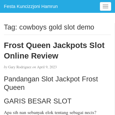
Festa Kuncizzjoni Hamrun
T
o
g
g
Tag:
cowboys gold slot demo
l
e
n
Frost Queen Jackpots Slot
a
v
Online Review
i
g
by
Gary Rodriguez
on
April 9, 2023
a
t
Pandangan Slot Jackpot Frost
i
Queen
o
n
GARIS BESAR SLOT
Apa sih nan sebanyak elok tentang sebagai necis?