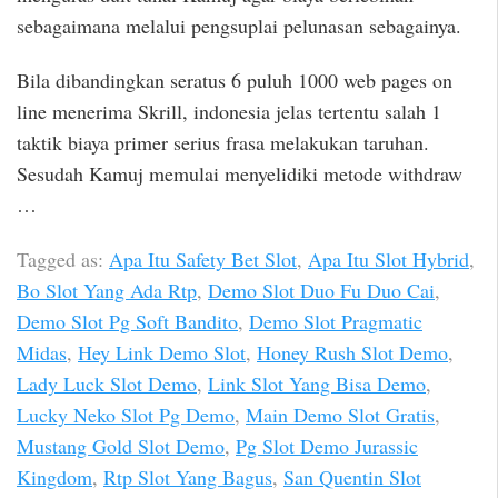
sebagaimana melalui pengsuplai pelunasan sebagainya.
Bila dibandingkan seratus 6 puluh 1000 web pages on
line menerima Skrill, indonesia jelas tertentu salah 1
taktik biaya primer serius frasa melakukan taruhan.
Sesudah Kamuj memulai menyelidiki metode withdraw
…
Tagged as:
Apa Itu Safety Bet Slot
,
Apa Itu Slot Hybrid
,
Bo Slot Yang Ada Rtp
,
Demo Slot Duo Fu Duo Cai
,
Demo Slot Pg Soft Bandito
,
Demo Slot Pragmatic
Midas
,
Hey Link Demo Slot
,
Honey Rush Slot Demo
,
Lady Luck Slot Demo
,
Link Slot Yang Bisa Demo
,
Lucky Neko Slot Pg Demo
,
Main Demo Slot Gratis
,
Mustang Gold Slot Demo
,
Pg Slot Demo Jurassic
Kingdom
,
Rtp Slot Yang Bagus
,
San Quentin Slot