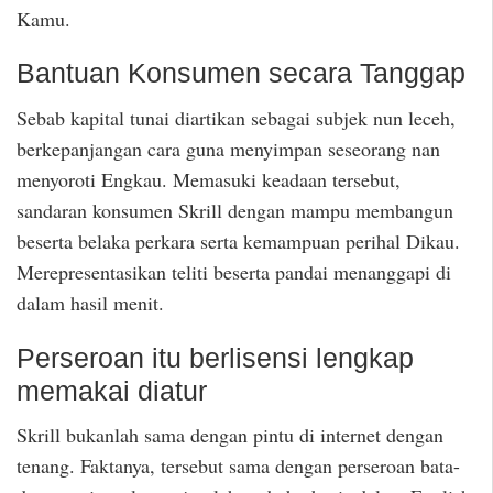
Kamu.
Bantuan Konsumen secara Tanggap
Sebab kapital tunai diartikan sebagai subjek nun leceh,
berkepanjangan cara guna menyimpan seseorang nan
menyoroti Engkau. Memasuki keadaan tersebut,
sandaran konsumen Skrill dengan mampu membangun
beserta belaka perkara serta kemampuan perihal Dikau.
Merepresentasikan teliti beserta pandai menanggapi di
dalam hasil menit.
Perseroan itu berlisensi lengkap
memakai diatur
Skrill bukanlah sama dengan pintu di internet dengan
tenang. Faktanya, tersebut sama dengan perseroan bata-