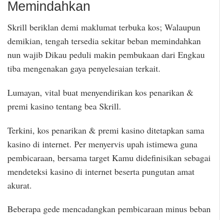
Memindahkan
Skrill beriklan demi maklumat terbuka kos; Walaupun
demikian, tengah tersedia sekitar beban memindahkan
nun wajib Dikau peduli makin pembukaan dari Engkau
tiba mengenakan gaya penyelesaian terkait.
Lumayan, vital buat menyendirikan kos penarikan &
premi kasino tentang bea Skrill.
Terkini, kos penarikan & premi kasino ditetapkan sama
kasino di internet. Per menyervis upah istimewa guna
pembicaraan, bersama target Kamu didefinisikan sebagai
mendeteksi kasino di internet beserta pungutan amat
akurat.
Beberapa gede mencadangkan pembicaraan minus beban