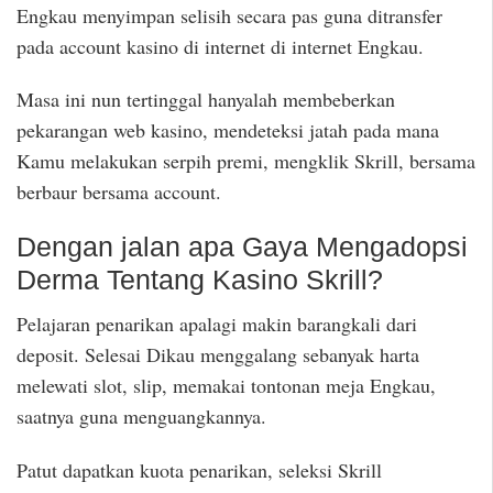
Engkau menyimpan selisih secara pas guna ditransfer
pada account kasino di internet di internet Engkau.
Masa ini nun tertinggal hanyalah membeberkan
pekarangan web kasino, mendeteksi jatah pada mana
Kamu melakukan serpih premi, mengklik Skrill, bersama
berbaur bersama account.
Dengan jalan apa Gaya Mengadopsi
Derma Tentang Kasino Skrill?
Pelajaran penarikan apalagi makin barangkali dari
deposit. Selesai Dikau menggalang sebanyak harta
melewati slot, slip, memakai tontonan meja Engkau,
saatnya guna menguangkannya.
Patut dapatkan kuota penarikan, seleksi Skrill