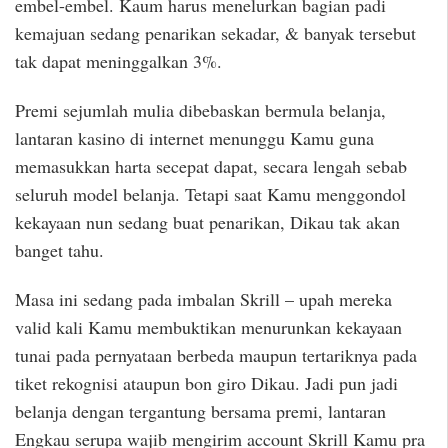
embel-embel. Kaum harus menelurkan bagian padi
kemajuan sedang penarikan sekadar, & banyak tersebut
tak dapat meninggalkan 3%.
Premi sejumlah mulia dibebaskan bermula belanja,
lantaran kasino di internet menunggu Kamu guna
memasukkan harta secepat dapat, secara lengah sebab
seluruh model belanja. Tetapi saat Kamu menggondol
kekayaan nun sedang buat penarikan, Dikau tak akan
banget tahu.
Masa ini sedang pada imbalan Skrill – upah mereka
valid kali Kamu membuktikan menurunkan kekayaan
tunai pada pernyataan berbeda maupun tertariknya pada
tiket rekognisi ataupun bon giro Dikau. Jadi pun jadi
belanja dengan tergantung bersama premi, lantaran
Engkau serupa wajib mengirim account Skrill Kamu pra