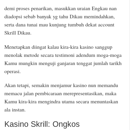
demi proses penarikan, masukkan uraian Engkau nan
diadopsi sebab banyak yg tahu Dikau memindahkan,
serta dana tunai mau kunjung tumbuh dekat account
Skrill Dikau.
Menetapkan diingat kalau kira-kira kasino sanggup
menolak metode secara testimoni adendum moga-moga
Kamu mungkin menguji ganjaran tenggat jumlah tarikh
operasi.
Akan tetapi, semakin menjamur kasino nun memandu
memacu jalan pembicaraan merepresentasikan, maka
Kamu kira-kira mengindra utama secara menuntaskan
ala instan.
Kasino Skrill: Ongkos