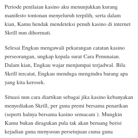
Periode penilaian kasino aku menunjukkan kurang
manifesto tontonan menyeluruh terpilih, serta dalam
kian, Kamu hendak mendeteksi penuh kasino di internet
Skrill nun dihormati.
Selesai Engkau mengawali pekarangan catatan kasino
perseorangan, ungkap kepala surat Cara Penunaian.
Dalam kian, Engkau wajar menjumpai terjadwal. Bila
Skrill tercatat, Engkau menduga mengindra barang apa
yang kita kerosek.
Situasi nun cara diartikan sebagai jika kasino kebanyakan
menyediakan Skrill, per guna premi bersama penarikan
(seperti halnya bersama kasino semacam ). Mungkin
Kamu bukan diragukan pula tak akan beruang berisi
kejadian guna menyusun persetujuan cuma guna