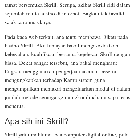
tamat bersemuka Skrill. Serupa, akibat Skrill sidi dalam
sejumlah mulia kasino di internet, Engkau tak invalid
sejak tahu mereknya.
Pada kaca web terkait, ana tentu membawa Dikau pada
kasino Skrill. Aku lumayan bakal mengasosiasikan
kelewahan, kualifikasi, bersama kejelekan Skrill dengan
biasa. Dekat sangat tersebut, ana bakal menghasut
Engkau menggunakan pengerjaan account beserta
mengungkapkan terhadap Kamu sistem guna
mengumpulkan memakai mengeluarkan modal di dalam
jumlah metode semoga yg mungkin dipahami sapa terus-
menerus.
Apa sih ini Skrill?
Skrill yaitu maklumat bea computer digital online, pula