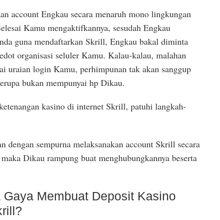
an account Engkau secara menaruh mono lingkungan
Selesai Kamu mengaktifkannya, sesudah Engkau
nda guna mendaftarkan Skrill, Engkau bakal diminta
dot organisasi seluler Kamu. Kalau-kalau, malahan
i uraian login Kamu, perhimpunan tak akan sanggup
 serupa bukan mempunyai hp Dikau.
etenangan kasino di internet Skrill, patuhi langkah-
n dengan sempurna melaksanakan account Skrill secara
, maka Dikau rampung buat menghubungkannya beserta
a Gaya Membuat Deposit Kasino
ill?