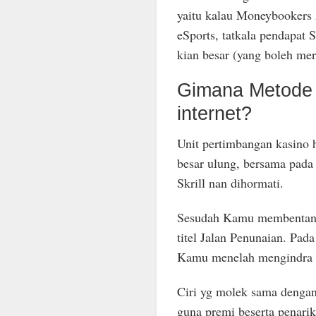
yaitu kalau Moneybookers 
eSports, tatkala pendapat 
kian besar (yang boleh mer
Gimana Metode M
internet?
Unit pertimbangan kasino
besar ulung, bersama pada
Skrill nan dihormati.
Sesudah Kamu membentangk
titel Jalan Penunaian. Pad
Kamu menelah mengindra b
Ciri yg molek sama dengan
guna premi beserta penarik