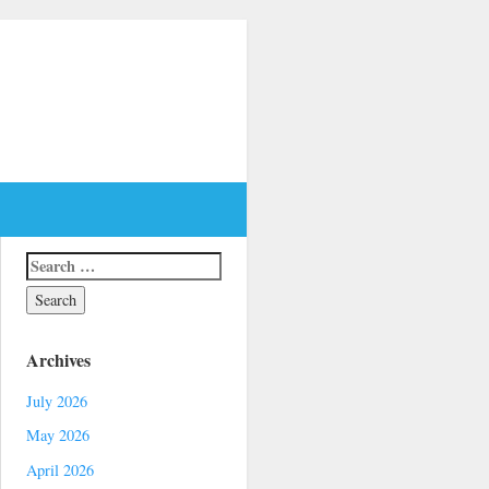
Archives
July 2026
May 2026
April 2026