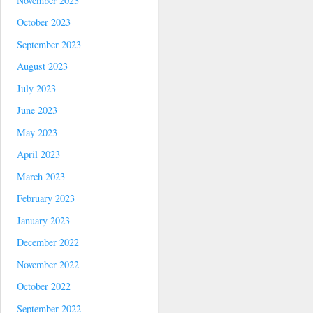
November 2023
October 2023
September 2023
August 2023
July 2023
June 2023
May 2023
April 2023
March 2023
February 2023
January 2023
December 2022
November 2022
October 2022
September 2022