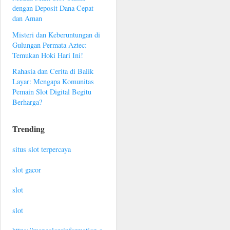
dengan Deposit Dana Cepat
dan Aman
Misteri dan Keberuntungan di
Gulungan Permata Aztec:
Temukan Hoki Hari Ini!
Rahasia dan Cerita di Balik
Layar: Mengapa Komunitas
Pemain Slot Digital Begitu
Berharga?
Trending
situs slot terpercaya
slot gacor
slot
slot