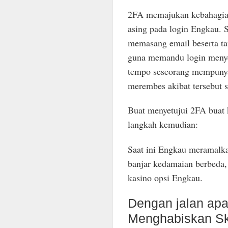
2FA memajukan kebahagia
asing pada login Engkau. 
memasang email beserta ta
guna memandu login menye
tempo seseorang mempunya
merembes akibat tersebut
Buat menyetujui 2FA buat k
langkah kemudian:
Saat ini Engkau meramalka
banjar kedamaian berbeda
kasino opsi Engkau.
Dengan jalan ap
Menghabiskan Skr