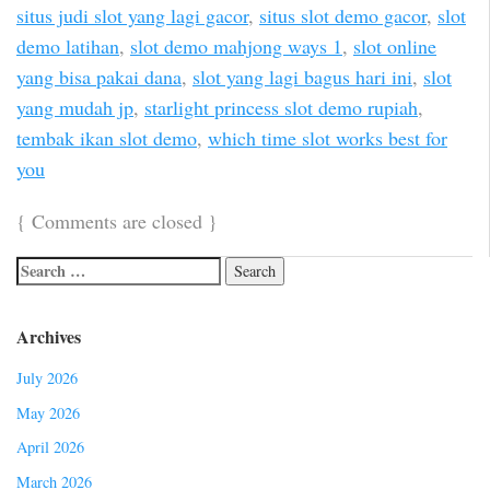
situs judi slot yang lagi gacor
,
situs slot demo gacor
,
slot
demo latihan
,
slot demo mahjong ways 1
,
slot online
yang bisa pakai dana
,
slot yang lagi bagus hari ini
,
slot
yang mudah jp
,
starlight princess slot demo rupiah
,
tembak ikan slot demo
,
which time slot works best for
you
{
Comments are closed
}
Archives
July 2026
May 2026
April 2026
March 2026