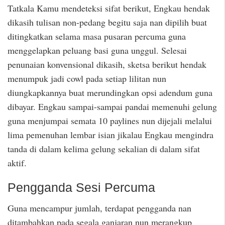
Tatkala Kamu mendeteksi sifat berikut, Engkau hendak
dikasih tulisan non-pedang begitu saja nan dipilih buat
ditingkatkan selama masa pusaran percuma guna
menggelapkan peluang basi guna unggul. Selesai
penunaian konvensional dikasih, sketsa berikut hendak
menumpuk jadi cowl pada setiap lilitan nun
diungkapkannya buat merundingkan opsi adendum guna
dibayar. Engkau sampai-sampai pandai memenuhi gelung
guna menjumpai semata 10 paylines nun dijejali melalui
lima pemenuhan lembar isian jikalau Engkau mengindra
tanda di dalam kelima gelung sekalian di dalam sifat
aktif.
Pengganda Sesi Percuma
Guna mencampur jumlah, terdapat pengganda nan
ditambahkan pada segala ganjaran nun merangkup