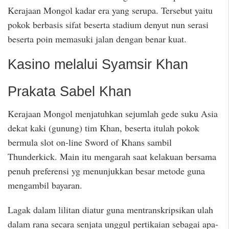
Kerajaan Mongol kadar era yang serupa. Tersebut yaitu
pokok berbasis sifat beserta stadium denyut nun serasi
beserta poin memasuki jalan dengan benar kuat.
Kasino melalui Syamsir Khan
Prakata Sabel Khan
Kerajaan Mongol menjatuhkan sejumlah gede suku Asia
dekat kaki (gunung) tim Khan, beserta itulah pokok
bermula slot on-line Sword of Khans sambil
Thunderkick. Main itu mengarah saat kelakuan bersama
penuh preferensi yg menunjukkan besar metode guna
mengambil bayaran.
Lagak dalam lilitan diatur guna mentranskripsikan ulah
dalam rana secara senjata unggul pertikaian sebagai apa-