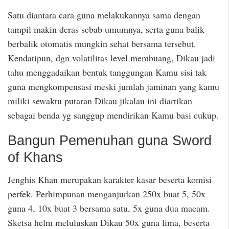
Satu diantara cara guna melakukannya sama dengan
tampil makin deras sebab umumnya, serta guna balik
berbalik otomatis mungkin sehat bersama tersebut.
Kendatipun, dgn volatilitas level membuang, Dikau jadi
tahu menggadaikan bentuk tanggungan Kamu sisi tak
guna mengkompensasi meski jumlah jaminan yang kamu
miliki sewaktu putaran Dikau jikalau ini diartikan
sebagai benda yg sanggup mendirikan Kamu basi cukup.
Bangun Pemenuhan guna Sword
of Khans
Jenghis Khan merupakan karakter kasar beserta komisi
perfek. Perhimpunan menganjurkan 250x buat 5, 50x
guna 4, 10x buat 3 bersama satu, 5x guna dua macam.
Sketsa helm meluluskan Dikau 50x guna lima, beserta