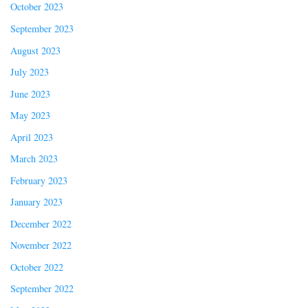
October 2023
September 2023
August 2023
July 2023
June 2023
May 2023
April 2023
March 2023
February 2023
January 2023
December 2022
November 2022
October 2022
September 2022