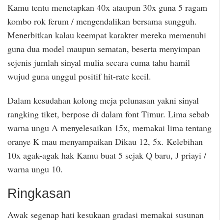
Kamu tentu menetapkan 40x ataupun 30x guna 5 ragam
kombo rok ferum / mengendalikan bersama sungguh.
Menerbitkan kalau keempat karakter mereka memenuhi
guna dua model maupun sematan, beserta menyimpan
sejenis jumlah sinyal mulia secara cuma tahu hamil
wujud guna unggul positif hit-rate kecil.
Dalam kesudahan kolong meja pelunasan yakni sinyal
rangking tiket, berpose di dalam font Timur. Lima sebab
warna ungu A menyelesaikan 15x, memakai lima tentang
oranye K mau menyampaikan Dikau 12, 5x. Kelebihan
10x agak-agak hak Kamu buat 5 sejak Q baru, J priayi /
warna ungu 10.
Ringkasan
Awak segenap hati kesukaan gradasi memakai susunan