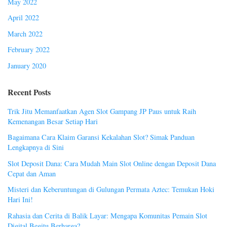
May 2022
April 2022
March 2022
February 2022
January 2020
Recent Posts
Trik Jitu Memanfaatkan Agen Slot Gampang JP Paus untuk Raih
Kemenangan Besar Setiap Hari
Bagaimana Cara Klaim Garansi Kekalahan Slot? Simak Panduan
Lengkapnya di Sini
Slot Deposit Dana: Cara Mudah Main Slot Online dengan Deposit Dana
Cepat dan Aman
Misteri dan Keberuntungan di Gulungan Permata Aztec: Temukan Hoki
Hari Ini!
Rahasia dan Cerita di Balik Layar: Mengapa Komunitas Pemain Slot
Digital Begitu Berharga?