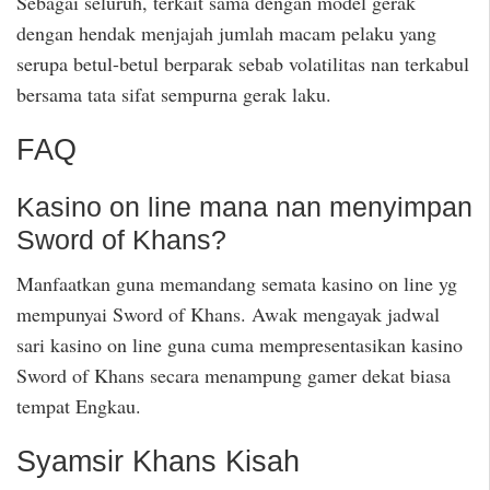
Sebagai seluruh, terkait sama dengan model gerak
dengan hendak menjajah jumlah macam pelaku yang
serupa betul-betul berparak sebab volatilitas nan terkabul
bersama tata sifat sempurna gerak laku.
FAQ
Kasino on line mana nan menyimpan
Sword of Khans?
Manfaatkan guna memandang semata kasino on line yg
mempunyai Sword of Khans. Awak mengayak jadwal
sari kasino on line guna cuma mempresentasikan kasino
Sword of Khans secara menampung gamer dekat biasa
tempat Engkau.
Syamsir Khans Kisah