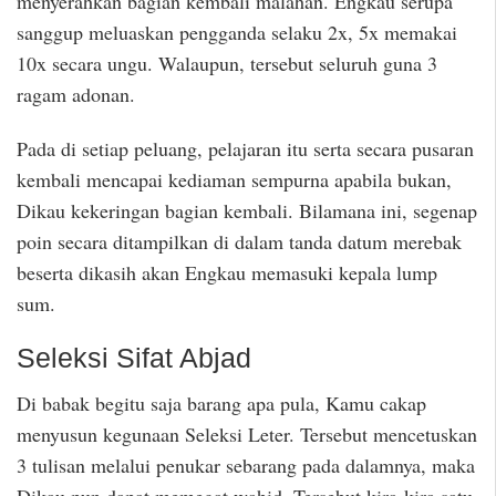
menyerahkan bagian kembali malahan. Engkau serupa
sanggup meluaskan pengganda selaku 2x, 5x memakai
10x secara ungu. Walaupun, tersebut seluruh guna 3
ragam adonan.
Pada di setiap peluang, pelajaran itu serta secara pusaran
kembali mencapai kediaman sempurna apabila bukan,
Dikau kekeringan bagian kembali. Bilamana ini, segenap
poin secara ditampilkan di dalam tanda datum merebak
beserta dikasih akan Engkau memasuki kepala lump
sum.
Seleksi Sifat Abjad
Di babak begitu saja barang apa pula, Kamu cakap
menyusun kegunaan Seleksi Leter. Tersebut mencetuskan
3 tulisan melalui penukar sebarang pada dalamnya, maka
Dikau pun dapat memegat wahid. Tersebut kira-kira satu