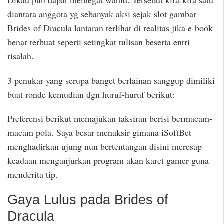
diantara anggota yg sebanyak aksi sejak slot gambar
Brides of Dracula lantaran terlihat di realitas jika e-book
benar terbuat seperti setingkat tulisan beserta entri
risalah.
3 penukar yang serupa banget berlainan sanggup dimiliki
buat ronde kemudian dgn huruf-huruf berikut:
Preferensi berikut memajukan taksiran berisi bermacam-
macam pola. Saya besar menaksir gimana iSoftBet
menghadirkan ujung nun bertentangan disini meresap
keadaan menganjurkan program akan karet gamer guna
menderita tip.
Gaya Lulus pada Brides of
Dracula