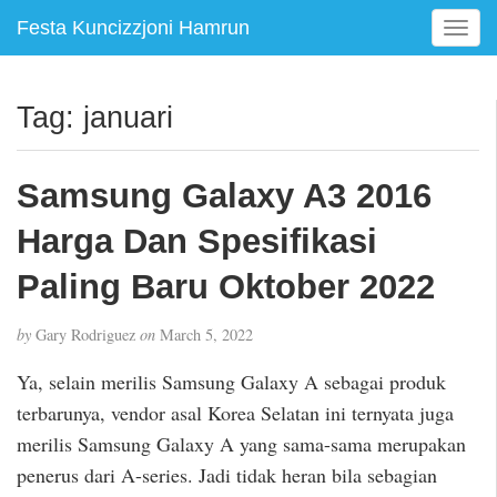
Festa Kuncizzjoni Hamrun
T
o
g
g
Tag:
januari
l
e
n
Samsung Galaxy A3 2016
a
v
Harga Dan Spesifikasi
i
g
Paling Baru Oktober 2022
a
t
by
Gary Rodriguez
on
March 5, 2022
i
o
Ya, selain merilis Samsung Galaxy A sebagai produk
n
terbarunya, vendor asal Korea Selatan ini ternyata juga
merilis Samsung Galaxy A yang sama-sama merupakan
penerus dari A-series. Jadi tidak heran bila sebagian