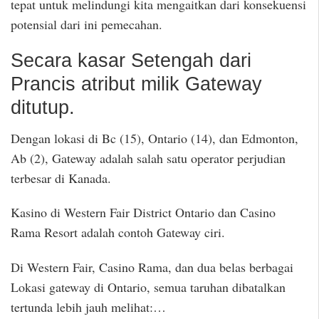
tepat untuk melindungi kita mengaitkan dari konsekuensi
potensial dari ini pemecahan.
Secara kasar Setengah dari
Prancis atribut milik Gateway
ditutup.
Dengan lokasi di Bc (15), Ontario (14), dan Edmonton,
Ab (2), Gateway adalah salah satu operator perjudian
terbesar di Kanada.
Kasino di Western Fair District Ontario dan Casino
Rama Resort adalah contoh Gateway ciri.
Di Western Fair, Casino Rama, dan dua belas berbagai
Lokasi gateway di Ontario, semua taruhan dibatalkan
tertunda lebih jauh melihat:…