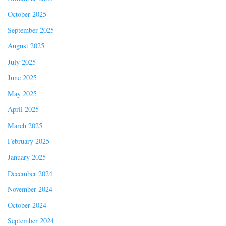
October 2025
September 2025
August 2025
July 2025
June 2025
May 2025
April 2025
March 2025
February 2025
January 2025
December 2024
November 2024
October 2024
September 2024