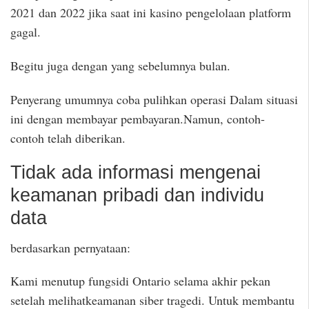
2021 dan 2022 jika saat ini kasino pengelolaan platform
gagal.
Begitu juga dengan yang sebelumnya bulan.
Penyerang umumnya coba pulihkan operasi Dalam situasi
ini dengan membayar pembayaran.Namun, contoh-
contoh telah diberikan.
Tidak ada informasi mengenai
keamanan pribadi dan individu
data
berdasarkan pernyataan:
Kami menutup fungsidi Ontario selama akhir pekan
setelah melihatkeamanan siber tragedi. Untuk membantu