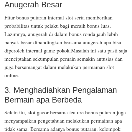
Anugerah Besar
Fitur bonus putaran internal slot serta memberikan
probabilitas untuk pelaku bagi meraih bonus luas.
Lazimnya, anugerah di dalam bonus ronda jauh lebih
banyak besar dibandingkan bersama anugerah apa bisa
diperoleh internal game pokok.Masalah ini satu pasti saja
menciptakan sekumpulan pemain semakin antusias dan
juga bersemangat dalam melakukan permainan slot
online.
3. Menghadiahkan Pengalaman
Bermain apa Berbeda
Selain itu, slot gacor bersama feature bonus putaran juga
menyampaikan pengetahuan melakukan permainan apa
tidak sama. Bersama adanya bonus putaran, kelompok