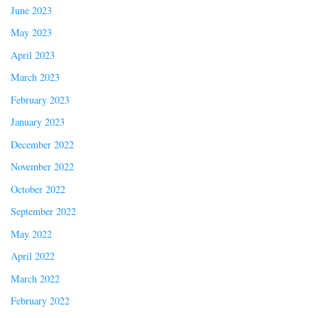
June 2023
May 2023
April 2023
March 2023
February 2023
January 2023
December 2022
November 2022
October 2022
September 2022
May 2022
April 2022
March 2022
February 2022