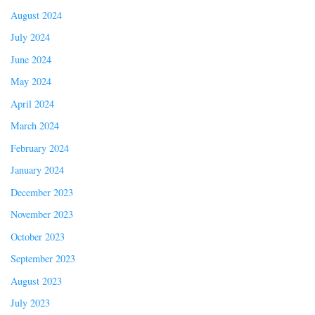
August 2024
July 2024
June 2024
May 2024
April 2024
March 2024
February 2024
January 2024
December 2023
November 2023
October 2023
September 2023
August 2023
July 2023