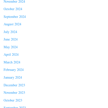
November 2024
October 2024
September 2024
August 2024
July 2024
June 2024
May 2024
April 2024
March 2024
February 2024
January 2024
December 2023
November 2023
October 2023
September 2023