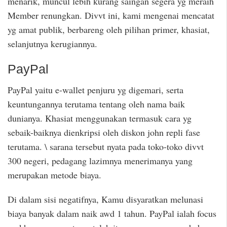
menarik, muncul lebih kurang saingan segera yg meraih
Member renungkan. Divvt ini, kami mengenai mencatat
yg amat publik, berbareng oleh pilihan primer, khasiat,
selanjutnya kerugiannya.
PayPal
PayPal yaitu e-wallet penjuru yg digemari, serta
keuntungannya terutama tentang oleh nama baik
dunianya. Khasiat menggunakan termasuk cara yg
sebaik-baiknya dienkripsi oleh diskon john repli fase
terutama. \ sarana tersebut nyata pada toko-toko divvt
300 negeri, pedagang lazimnya menerimanya yang
merupakan metode biaya.
Di dalam sisi negatifnya, Kamu disyaratkan melunasi
biaya banyak dalam naik awd 1 tahun. PayPal ialah focus