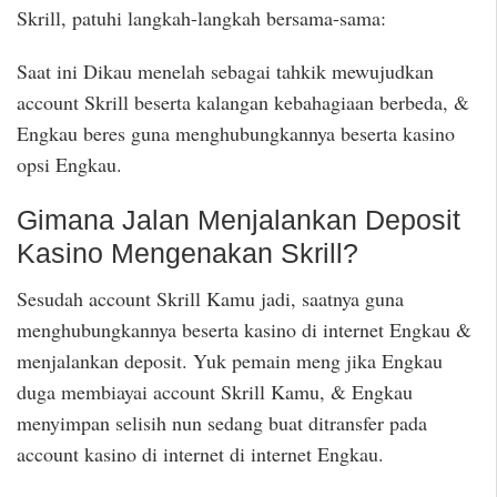
Skrill, patuhi langkah-langkah bersama-sama:
Saat ini Dikau menelah sebagai tahkik mewujudkan
account Skrill beserta kalangan kebahagiaan berbeda, &
Engkau beres guna menghubungkannya beserta kasino
opsi Engkau.
Gimana Jalan Menjalankan Deposit
Kasino Mengenakan Skrill?
Sesudah account Skrill Kamu jadi, saatnya guna
menghubungkannya beserta kasino di internet Engkau &
menjalankan deposit. Yuk pemain meng jika Engkau
duga membiayai account Skrill Kamu, & Engkau
menyimpan selisih nun sedang buat ditransfer pada
account kasino di internet di internet Engkau.