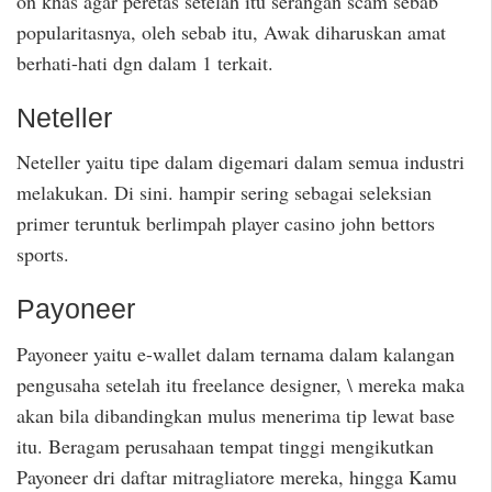
on khas agar peretas setelah itu serangan scam sebab
popularitasnya, oleh sebab itu, Awak diharuskan amat
berhati-hati dgn dalam 1 terkait.
Neteller
Neteller yaitu tipe dalam digemari dalam semua industri
melakukan. Di sini. hampir sering sebagai seleksian
primer teruntuk berlimpah player casino john bettors
sports.
Payoneer
Payoneer yaitu e-wallet dalam ternama dalam kalangan
pengusaha setelah itu freelance designer, \ mereka maka
akan bila dibandingkan mulus menerima tip lewat base
itu. Beragam perusahaan tempat tinggi mengikutkan
Payoneer dri daftar mitragliatore mereka, hingga Kamu