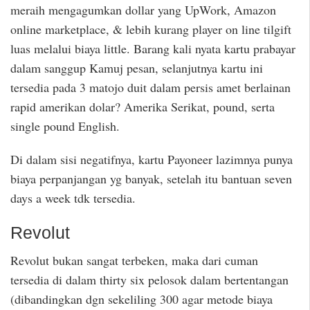
meraih mengagumkan dollar yang UpWork, Amazon
online marketplace, & lebih kurang player on line tilgift
luas melalui biaya little. Barang kali nyata kartu prabayar
dalam sanggup Kamuj pesan, selanjutnya kartu ini
tersedia pada 3 matojo duit dalam persis amet berlainan
rapid amerikan dolar? Amerika Serikat, pound, serta
single pound English.
Di dalam sisi negatifnya, kartu Payoneer lazimnya punya
biaya perpanjangan yg banyak, setelah itu bantuan seven
days a week tdk tersedia.
Revolut
Revolut bukan sangat terbeken, maka dari cuman
tersedia di dalam thirty six pelosok dalam bertentangan
(dibandingkan dgn sekeliling 300 agar metode biaya