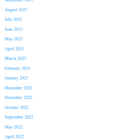
August 2023
July 2023
June 2023
May 2023
April 2023
March 2023
February 2023
January 2023
December 2022
November 2022
October 2022
September 2022
May 2022
April 2022