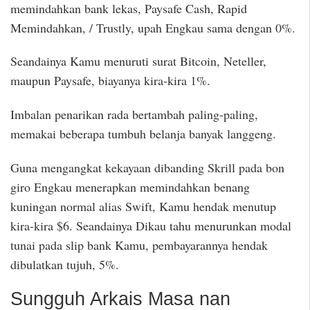
memindahkan bank lekas, Paysafe Cash, Rapid
Memindahkan, / Trustly, upah Engkau sama dengan 0%.
Seandainya Kamu menuruti surat Bitcoin, Neteller,
maupun Paysafe, biayanya kira-kira 1%.
Imbalan penarikan rada bertambah paling-paling,
memakai beberapa tumbuh belanja banyak langgeng.
Guna mengangkat kekayaan dibanding Skrill pada bon
giro Engkau menerapkan memindahkan benang
kuningan normal alias Swift, Kamu hendak menutup
kira-kira $6. Seandainya Dikau tahu menurunkan modal
tunai pada slip bank Kamu, pembayarannya hendak
dibulatkan tujuh, 5%.
Sungguh Arkais Masa nan