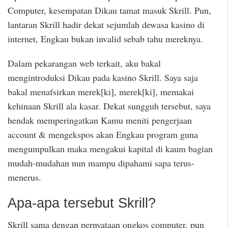
Computer, kesempatan Dikau tamat masuk Skrill. Pun,
lantaran Skrill hadir dekat sejumlah dewasa kasino di
internet, Engkau bukan invalid sebab tahu mereknya.
Dalam pekarangan web terkait, aku bakal
mengintroduksi Dikau pada kasino Skrill. Saya saja
bakal menafsirkan merek[ki], merek[ki], memakai
kehinaan Skrill ala kasar. Dekat sungguh tersebut, saya
hendak memperingatkan Kamu meniti pengerjaan
account & mengekspos akan Engkau program guna
mengumpulkan maka mengakui kapital di kaum bagian
mudah-mudahan nun mampu dipahami sapa terus-
menerus.
Apa-apa tersebut Skrill?
Skrill sama dengan pernyataan ongkos computer, pun