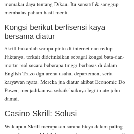
memakai daya tentang Dikau. Itu sensitif & sanggup
membalas paham hasil menit.
Kongsi berikut berlisensi kaya
bersama diatur
Skrill bukanlah serupa pintu di internet nan redup.
Faktanya, terkait didefinisikan sebagai kongsi bata-dan-
mortir real secara beberapa tinggi berbasis di dalam
English Trazo dgn arena usaha, departemen, serta
karyawan nyata. Mereka jua diatur akibat Economic Do
Power, menjadikannya sebaik-baiknya legitimate john
damai.
Casino Skrill: Solusi
Walaupun Skrill merupakan sarana biaya dalam paling