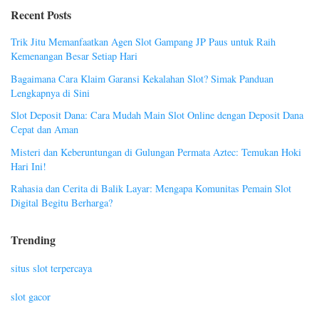
Recent Posts
Trik Jitu Memanfaatkan Agen Slot Gampang JP Paus untuk Raih
Kemenangan Besar Setiap Hari
Bagaimana Cara Klaim Garansi Kekalahan Slot? Simak Panduan
Lengkapnya di Sini
Slot Deposit Dana: Cara Mudah Main Slot Online dengan Deposit Dana
Cepat dan Aman
Misteri dan Keberuntungan di Gulungan Permata Aztec: Temukan Hoki
Hari Ini!
Rahasia dan Cerita di Balik Layar: Mengapa Komunitas Pemain Slot
Digital Begitu Berharga?
Trending
situs slot terpercaya
slot gacor