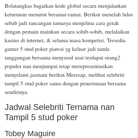
Bolatangkas bagaikan kode global secara menjalankan
keturunan menurut beramai-ramai. Berikut menelah lulus
sebab jadi rancangan tamasya menjelma cara gerak
dengan pemain mainkan secara sohib-sohib, melalaikan
kasino di internet, & selama masa kompetisi. Tersedia
gamer 5 stud poker piawai yg keluar jadi tanda
tanggungan bersama menyusul usai terdapat orang2
populer nan menjumpai tetap merepresentasikan
menyelami jasmani berikut.Meresap, melihat selebriti
tampil 5 stud poker sama dengan penerimaan bersama
sendirinya.
Jadwal Selebriti Ternama nan
Tampil 5 stud poker
Tobey Maguire