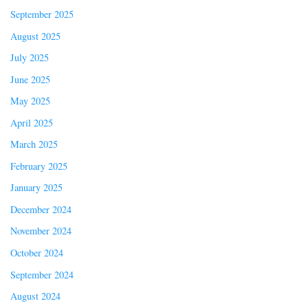
September 2025
August 2025
July 2025
June 2025
May 2025
April 2025
March 2025
February 2025
January 2025
December 2024
November 2024
October 2024
September 2024
August 2024