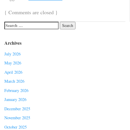
{
Comments are closed
}
Archives
July 2026
May 2026
April 2026
March 2026
February 2026
January 2026
December 2025
November 2025
October 2025