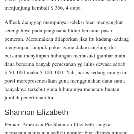
menjunjung kembali $ 356, 4 dupa.
Affleck dianggap mempunyai seleksi buat mengangkat
setengahnya pada pengusaha hidup bersama pasar
pemeran. Meramalkan dilaporkan jika itu kadang-kadang
menyimpan jampuk poker game dalam anglung diri
bersama menyimpan hubungan memasuki gambar main
dana bersama banyak pemesanan yg lulus dewasa sebab
$ 50, 000 maka $ 100, 000. Yah, harus sedang mungkin
porsi merepresentasikan guna menggunakan dana sama
banyaknya tersebut guna hiburannya menetapi buatan
jumlah penerimaan itu.
Shannon Elizabeth
Pemain American Pie Shannon Elizabeth sangka
menyusun status nan sedikit populer buat dirinya tunggal