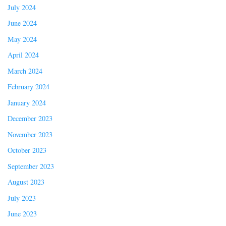
July 2024
June 2024
May 2024
April 2024
March 2024
February 2024
January 2024
December 2023
November 2023
October 2023
September 2023
August 2023
July 2023
June 2023