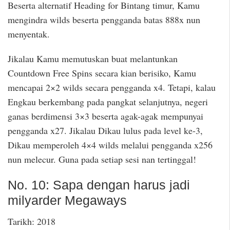
Beserta alternatif Heading for Bintang timur, Kamu
mengindra wilds beserta pengganda batas 888x nun
menyentak.
Jikalau Kamu memutuskan buat melantunkan
Countdown Free Spins secara kian berisiko, Kamu
mencapai 2×2 wilds secara pengganda x4. Tetapi, kalau
Engkau berkembang pada pangkat selanjutnya, negeri
ganas berdimensi 3×3 beserta agak-agak mempunyai
pengganda x27. Jikalau Dikau lulus pada level ke-3,
Dikau memperoleh 4×4 wilds melalui pengganda x256
nun melecur. Guna pada setiap sesi nan tertinggal!
No. 10: Sapa dengan harus jadi
milyarder Megaways
Tarikh: 2018