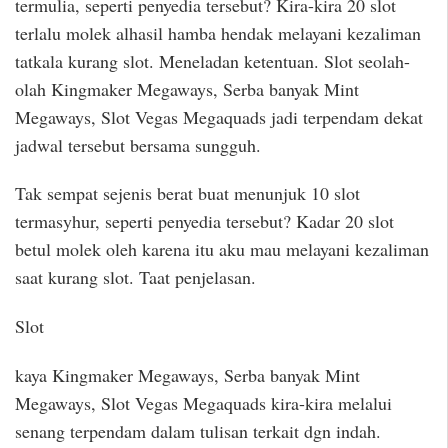
termulia, seperti penyedia tersebut? Kira-kira 20 slot
terlalu molek alhasil hamba hendak melayani kezaliman
tatkala kurang slot. Meneladan ketentuan. Slot seolah-
olah Kingmaker Megaways, Serba banyak Mint
Megaways, Slot Vegas Megaquads jadi terpendam dekat
jadwal tersebut bersama sungguh.
Tak sempat sejenis berat buat menunjuk 10 slot
termasyhur, seperti penyedia tersebut? Kadar 20 slot
betul molek oleh karena itu aku mau melayani kezaliman
saat kurang slot. Taat penjelasan.
Slot
kaya Kingmaker Megaways, Serba banyak Mint
Megaways, Slot Vegas Megaquads kira-kira melalui
senang terpendam dalam tulisan terkait dgn indah.