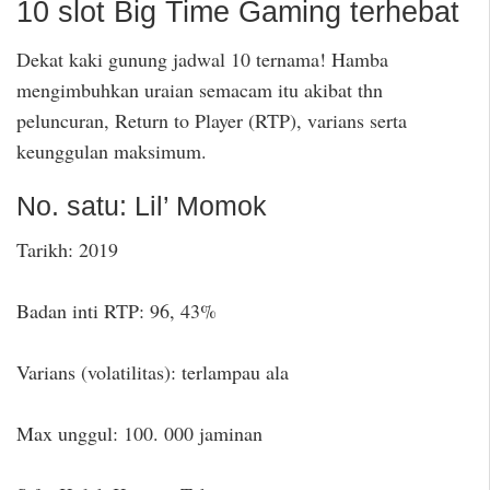
10 slot Big Time Gaming terhebat
Dekat kaki gunung jadwal 10 ternama! Hamba
mengimbuhkan uraian semacam itu akibat thn
peluncuran, Return to Player (RTP), varians serta
keunggulan maksimum.
No. satu: Lil’ Momok
Tarikh: 2019
Badan inti RTP: 96, 43%
Varians (volatilitas): terlampau ala
Max unggul: 100. 000 jaminan