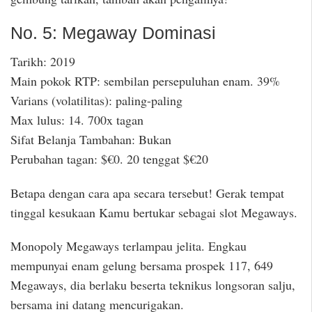
No. 5: Megaway Dominasi
Tarikh: 2019
Main pokok RTP: sembilan persepuluhan enam. 39%
Varians (volatilitas): paling-paling
Max lulus: 14. 700x tagan
Sifat Belanja Tambahan: Bukan
Perubahan tagan: $€0. 20 tenggat $€20
Betapa dengan cara apa secara tersebut! Gerak tempat
tinggal kesukaan Kamu bertukar sebagai slot Megaways.
Monopoly Megaways terlampau jelita. Engkau
mempunyai enam gelung bersama prospek 117, 649
Megaways, dia berlaku beserta teknikus longsoran salju,
bersama ini datang mencurigakan.