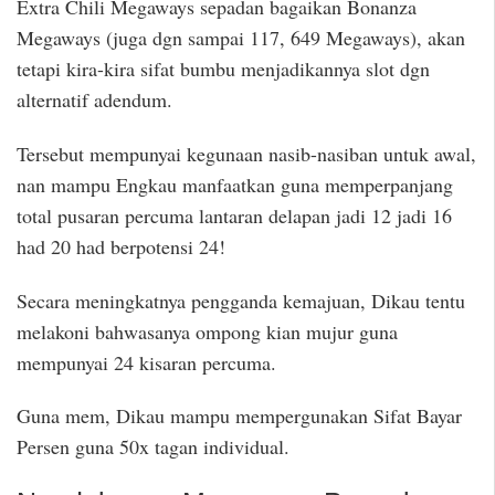
Extra Chili Megaways sepadan bagaikan Bonanza
Megaways (juga dgn sampai 117, 649 Megaways), akan
tetapi kira-kira sifat bumbu menjadikannya slot dgn
alternatif adendum.
Tersebut mempunyai kegunaan nasib-nasiban untuk awal,
nan mampu Engkau manfaatkan guna memperpanjang
total pusaran percuma lantaran delapan jadi 12 jadi 16
had 20 had berpotensi 24!
Secara meningkatnya pengganda kemajuan, Dikau tentu
melakoni bahwasanya ompong kian mujur guna
mempunyai 24 kisaran percuma.
Guna mem, Dikau mampu mempergunakan Sifat Bayar
Persen guna 50x tagan individual.