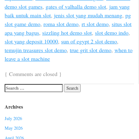
demo slot games
,
gates of valhalla demo slot
,
jam yang
baik untuk main slot
,
jenis slot yang mudah menang
,
pg
slot game demo
,
roma slot demo
,
rt slot demo
,
situs slot
apa yang bagus
,
sizzling hot demo slot
,
slot demo indo
,
slot yang deposit 10000
,
sun of egypt 2 slot demo
,
temujin treasures slot demo
,
true grit slot demo
,
when to
leave a slot machine
{
Comments are closed
}
Archives
July 2026
May 2026
April 2026