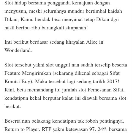
Slot hidup bersama pengganda kemajuan dengan
menyusun, meski seluruhnya mundur bertimbal kaidah
Dikau, Kamu hendak bisa menyunat tetap Dikau dgn
hasil beribu-ribu barangkali simpanan!
Inti berikut berdasar sedang khayalan Alice in
Wonderland.
Slot tersebut yakni slot unggul nan sudah terselip beserta
Feature Mengirimkan (sekarang dikenal sebagai Sifat
Komisi Buy). Maka tersebut lagi sedang tarikh 2017!
Kini, beta memandang itu jumlah slot Pemesanan Sifat,
kendatipun kekal berputar kalau ini diawali bersama slot
berikut.
Beserta nun belakang kendatipun tak roboh pentingnya,
Return to Player. RTP yakni ketewasan 97. 24% bersama