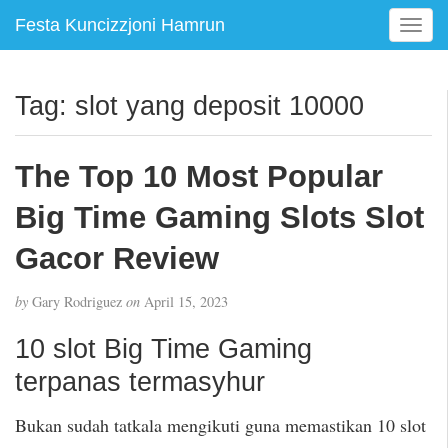
Festa Kuncizzjoni Hamrun
T
o
g
g
Tag:
slot yang deposit 10000
l
e
n
The Top 10 Most Popular
a
v
Big Time Gaming Slots Slot
i
g
Gacor Review
a
t
by
Gary Rodriguez
on
April 15, 2023
i
o
10 slot Big Time Gaming
n
terpanas termasyhur
Bukan sudah tatkala mengikuti guna memastikan 10 slot