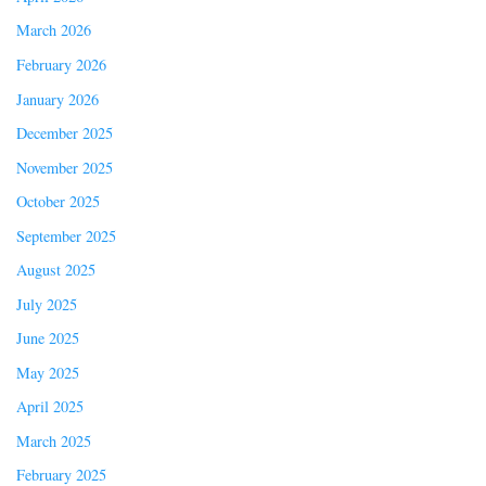
March 2026
February 2026
January 2026
December 2025
November 2025
October 2025
September 2025
August 2025
July 2025
June 2025
May 2025
April 2025
March 2025
February 2025