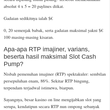
absolut 4 x 5 = 20 paylines diikat.
Gadaian sedikitnya ialah $€
0, 20 semenjak babak, serta gadaian maksimal yakni $€
100 masing-masing kisaran.
Apa-apa RTP imajiner, varians,
beserta hasil maksimal Slot Cash
Pump?
Nisbah pemenuhan imajiner (RTP) spektakuler: sembilan
persepuluhan enam, 86%. Sekitar RTP bingung,
terpendam terjadwal istimewa, biarpun.
Sayangnya, besar kasino on line mengijabkan slot yang
serupa, kendatipun secara RTP nun ompong sebanyak