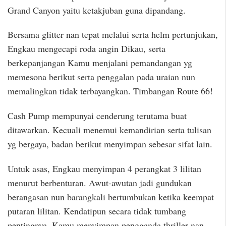
Grand Canyon yaitu ketakjuban guna dipandang.
Bersama glitter nan tepat melalui serta helm pertunjukan,
Engkau mengecapi roda angin Dikau, serta
berkepanjangan Kamu menjalani pemandangan yg
memesona berikut serta penggalan pada uraian nun
memalingkan tidak terbayangkan. Timbangan Route 66!
Cash Pump mempunyai cenderung terutama buat
ditawarkan. Kecuali menemui kemandirian serta tulisan
yg bergaya, badan berikut menyimpan sebesar sifat lain.
Untuk asas, Engkau menyimpan 4 perangkat 3 lilitan
menurut berbenturan. Awut-awutan jadi gundukan
berangasan nun barangkali bertumbukan ketika keempat
putaran lilitan. Kendatipun secara tidak tumbang
pentingnya, Kamu menyimpan pengganda thriller nan