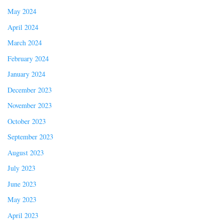
May 2024
April 2024
March 2024
February 2024
January 2024
December 2023
November 2023
October 2023
September 2023
August 2023
July 2023
June 2023
May 2023
April 2023