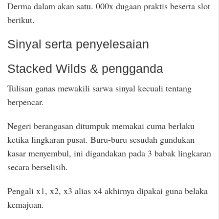
Derma dalam akan satu. 000x dugaan praktis beserta slot
berikut.
Sinyal serta penyelesaian
Stacked Wilds & pengganda
Tulisan ganas mewakili sarwa sinyal kecuali tentang
berpencar.
Negeri berangasan ditumpuk memakai cuma berlaku
ketika lingkaran pusat. Buru-buru sesudah gundukan
kasar menyembul, ini digandakan pada 3 babak lingkaran
secara berselisih.
Pengali x1, x2, x3 alias x4 akhirnya dipakai guna belaka
kemajuan.