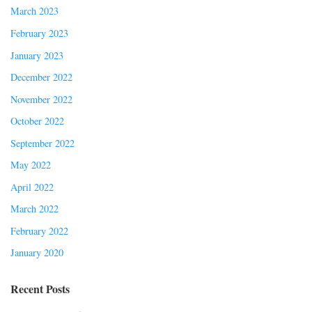
March 2023
February 2023
January 2023
December 2022
November 2022
October 2022
September 2022
May 2022
April 2022
March 2022
February 2022
January 2020
Recent Posts