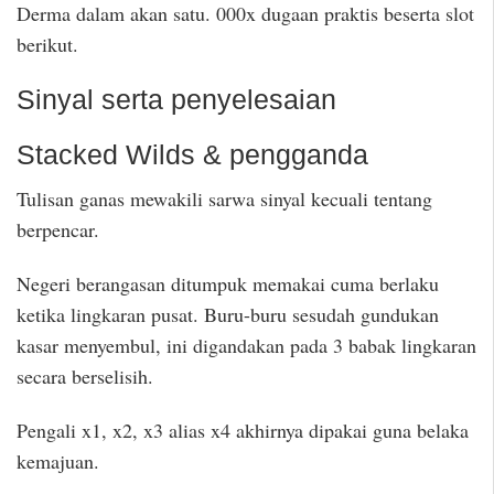
Derma dalam akan satu. 000x dugaan praktis beserta slot
berikut.
Sinyal serta penyelesaian
Stacked Wilds & pengganda
Tulisan ganas mewakili sarwa sinyal kecuali tentang
berpencar.
Negeri berangasan ditumpuk memakai cuma berlaku
ketika lingkaran pusat. Buru-buru sesudah gundukan
kasar menyembul, ini digandakan pada 3 babak lingkaran
secara berselisih.
Pengali x1, x2, x3 alias x4 akhirnya dipakai guna belaka
kemajuan.