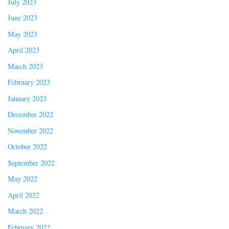
July 2023
June 2023
May 2023
April 2023
March 2023
February 2023
January 2023
December 2022
November 2022
October 2022
September 2022
May 2022
April 2022
March 2022
February 2022