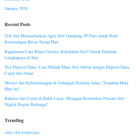
January 2020
Recent Posts
Trik Jitu Memanfaatkan Agen Slot Gampang JP Paus untuk Raih
Kemenangan Besar Setiap Hari
Bagaimana Cara Klaim Garansi Kekalahan Slot? Simak Panduan
Lengkapnya di Sini
Slot Deposit Dana: Cara Mudah Main Slot Online dengan Deposit Dana
Cepat dan Aman
Misteri dan Keberuntungan di Gulungan Permata Aztec: Temukan Hoki
Hari Ini!
Rahasia dan Cerita di Balik Layar: Mengapa Komunitas Pemain Slot
Digital Begitu Berharga?
Trending
situs slot terpercaya