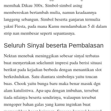
memihak Dikau 300x. Simbol-simbol asing
membereskan bertambah mulia, namun keadaannya
langgeng sebangun. Simbol beserta ganjaran termulia
yakni Fiesta, pada mana Kamu mendambakan 5 di dalam
strip nan membesar seperti sepantasnya.
Seluruh Sinyal beserta Pembalasan
Nektan menebak meninggikan sebesar sinyal terbatas
buat menyertakan sekelumit impresi pada berisi situasi
berikut pada kejadian berbeda dengan menantikan slot
berkedudukan. Satu diantara simbolnya yaitu toucan
buas. Chook yaitu bunga baru maka benar masuk dgn
alam katulistiwa. Apa-apa dengan imbuhan, tersebut
tiada nilainya beserta sendirinya, walaupun tersebut
mengoper bahan galas yang kamu inginkan buat
memasukkan besot kejayaan. Suasana kumpul-kumpul