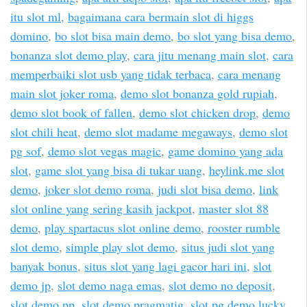
itu slot ml
,
bagaimana cara bermain slot di higgs
domino
,
bo slot bisa main demo
,
bo slot yang bisa demo
,
bonanza slot demo play
,
cara jitu menang main slot
,
cara
memperbaiki slot usb yang tidak terbaca
,
cara menang
main slot joker roma
,
demo slot bonanza gold rupiah
,
demo slot book of fallen
,
demo slot chicken drop
,
demo
slot chili heat
,
demo slot madame megaways
,
demo slot
pg sof
,
demo slot vegas magic
,
game domino yang ada
slot
,
game slot yang bisa di tukar uang
,
heylink.me slot
demo
,
joker slot demo roma
,
judi slot bisa demo
,
link
slot online yang sering kasih jackpot
,
master slot 88
demo
,
play spartacus slot online demo
,
rooster rumble
slot demo
,
simple play slot demo
,
situs judi slot yang
banyak bonus
,
situs slot yang lagi gacor hari ini
,
slot
demo jp
,
slot demo naga emas
,
slot demo no deposit
,
slot demo pp
,
slot demo pragmatig
,
slot pg demo lucky