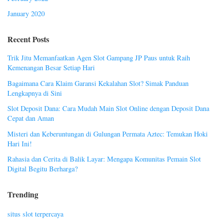
January 2020
Recent Posts
Trik Jitu Memanfaatkan Agen Slot Gampang JP Paus untuk Raih
Kemenangan Besar Setiap Hari
Bagaimana Cara Klaim Garansi Kekalahan Slot? Simak Panduan
Lengkapnya di Sini
Slot Deposit Dana: Cara Mudah Main Slot Online dengan Deposit Dana
Cepat dan Aman
Misteri dan Keberuntungan di Gulungan Permata Aztec: Temukan Hoki
Hari Ini!
Rahasia dan Cerita di Balik Layar: Mengapa Komunitas Pemain Slot
Digital Begitu Berharga?
Trending
situs slot terpercaya