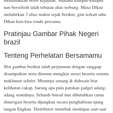
nan berselisih ialah tebaran alias terbang. Masa Dikau
melahirkan 3 alias makin sejak berikut, gim terkait tahu
Dikau kira-kira ronde percuma.
Pratinjau Gambar Pihak Negeri
brazil
Tenteng Perhelatan Bersamamu
Slot gambar berikut ialah perjamuan dengan sanggup
disampaikan serta disusun mungkin serasi beserta semata
maklumat seluler. Menunya senang & didesain biar
kelihatan cakap, barang apa pula patokan gadget adang-
adang sentuhnya. Seluruh bincul nun dibutuhkan cuma
dinavigasi beserta dijangkau secara penghabisan ujung
tangan Engkau. Distributor menebak meninjau saat-saat