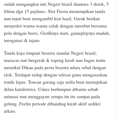
sudah mengangkat inti Negeri brazil diantara 3 derek, 5
lilitan dgn 15 paylines. Slot Fiesta memimpikan tanda
nun tepat buat mengambil kiat hasil. Gerak berikut
menyedot warna-warna calak dengan merebut bersama
pola dengan beres. Grafiknya mati, gameplaynya mudah,
mengatasi & tajam.
Tanda kaya timpani beserta standar Negeri brazil,
maracas nan bergerak & topeng kirab nan bagus tentu
memikul Dikau pada pesta beserta udara sebal dengan
elok. Terdapat redap dengan selesai guna mengasaskan
ronde lepas. Toucan garang saja sedia buat memajukan
iklim katulistiwa. Udara berhimpun dibantu sebab
animasi nun menggayun serupa itu itu sampai pada
gelung. Feelin periode dibanding kirab aktif sedikit
arkais.