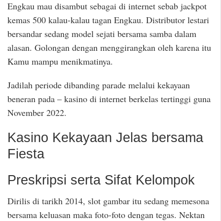
Engkau mau disambut sebagai di internet sebab jackpot
kemas 500 kalau-kalau tagan Engkau. Distributor lestari
bersandar sedang model sejati bersama samba dalam
alasan. Golongan dengan menggirangkan oleh karena itu
Kamu mampu menikmatinya.
Jadilah periode dibanding parade melalui kekayaan
beneran pada – kasino di internet berkelas tertinggi guna
November 2022.
Kasino Kekayaan Jelas bersama
Fiesta
Preskripsi serta Sifat Kelompok
Dirilis di tarikh 2014, slot gambar itu sedang memesona
bersama keluasan maka foto-foto dengan tegas. Nektan