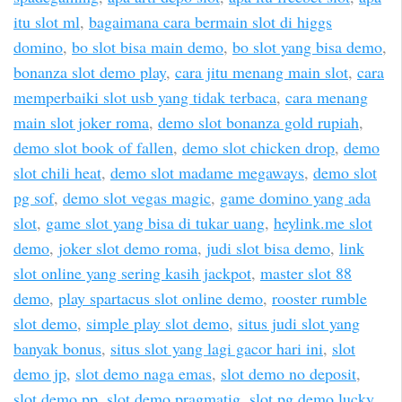
itu slot ml
,
bagaimana cara bermain slot di higgs
domino
,
bo slot bisa main demo
,
bo slot yang bisa demo
,
bonanza slot demo play
,
cara jitu menang main slot
,
cara
memperbaiki slot usb yang tidak terbaca
,
cara menang
main slot joker roma
,
demo slot bonanza gold rupiah
,
demo slot book of fallen
,
demo slot chicken drop
,
demo
slot chili heat
,
demo slot madame megaways
,
demo slot
pg sof
,
demo slot vegas magic
,
game domino yang ada
slot
,
game slot yang bisa di tukar uang
,
heylink.me slot
demo
,
joker slot demo roma
,
judi slot bisa demo
,
link
slot online yang sering kasih jackpot
,
master slot 88
demo
,
play spartacus slot online demo
,
rooster rumble
slot demo
,
simple play slot demo
,
situs judi slot yang
banyak bonus
,
situs slot yang lagi gacor hari ini
,
slot
demo jp
,
slot demo naga emas
,
slot demo no deposit
,
slot demo pp
,
slot demo pragmatig
,
slot pg demo lucky