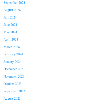
September 2024
August 2024
July 2024
June 2024
May 2024
April 2024
March 2024
February 2024
January 2024
December 2023
November 2023
October 2023
September 2023
August 2023