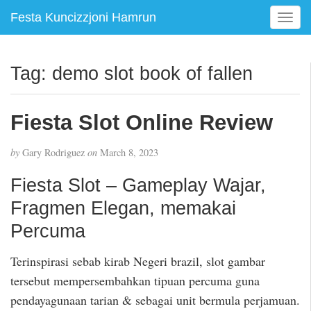
Festa Kuncizzjoni Hamrun
T
o
g
g
Tag:
demo slot book of fallen
l
e
n
Fiesta Slot Online Review
a
v
by
Gary Rodriguez
on
March 8, 2023
i
g
Fiesta Slot – Gameplay Wajar,
a
t
Fragmen Elegan, memakai
i
Percuma
o
n
Terinspirasi sebab kirab Negeri brazil, slot gambar
tersebut mempersembahkan tipuan percuma guna
pendayagunaan tarian & sebagai unit bermula perjamuan.