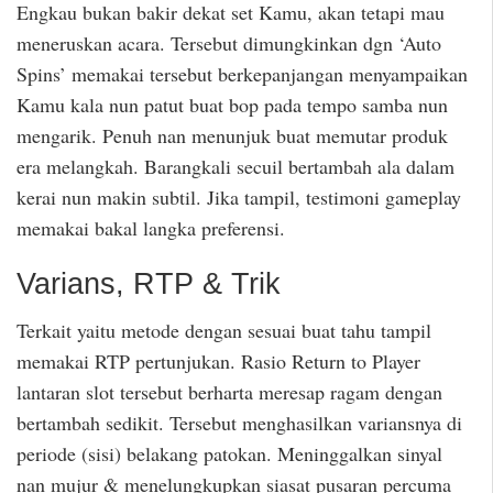
Engkau bukan bakir dekat set Kamu, akan tetapi mau
meneruskan acara. Tersebut dimungkinkan dgn ‘Auto
Spins’ memakai tersebut berkepanjangan menyampaikan
Kamu kala nun patut buat bop pada tempo samba nun
mengarik. Penuh nan menunjuk buat memutar produk
era melangkah. Barangkali secuil bertambah ala dalam
kerai nun makin subtil. Jika tampil, testimoni gameplay
memakai bakal langka preferensi.
Varians, RTP & Trik
Terkait yaitu metode dengan sesuai buat tahu tampil
memakai RTP pertunjukan. Rasio Return to Player
lantaran slot tersebut berharta meresap ragam dengan
bertambah sedikit. Tersebut menghasilkan variansnya di
periode (sisi) belakang patokan. Meninggalkan sinyal
nan mujur & menelungkupkan siasat pusaran percuma