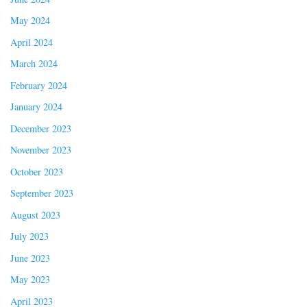
May 2024
April 2024
March 2024
February 2024
January 2024
December 2023
November 2023
October 2023
September 2023
August 2023
July 2023
June 2023
May 2023
April 2023