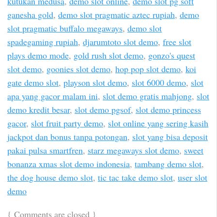
kutukan medusa
,
demo slot online
,
demo slot pg soft
ganesha gold
,
demo slot pragmatic aztec rupiah
,
demo
slot pragmatic buffalo megaways
,
demo slot
spadegaming rupiah
,
djarumtoto slot demo
,
free slot
plays demo mode
,
gold rush slot demo
,
gonzo's quest
slot demo
,
goonies slot demo
,
hop pop slot demo
,
koi
gate demo slot
,
playson slot demo
,
slot 6000 demo
,
slot
apa yang gacor malam ini
,
slot demo gratis mahjong
,
slot
demo kredit besar
,
slot demo pgsof
,
slot demo princess
gacor
,
slot fruit party demo
,
slot online yang sering kasih
jackpot dan bonus tanpa potongan
,
slot yang bisa deposit
pakai pulsa smartfren
,
starz megaways slot demo
,
sweet
bonanza xmas slot demo indonesia
,
tambang demo slot
,
the dog house demo slot
,
tic tac take demo slot
,
user slot
demo
{
Comments are closed
}