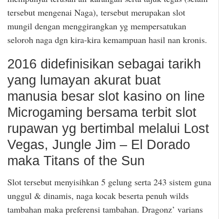
tersebut mengenai Naga), tersebut merupakan slot
mungil dengan menggirangkan yg mempersatukan
seloroh naga dgn kira-kira kemampuan hasil nan kronis.
2016 didefinisikan sebagai tarikh
yang lumayan akurat buat
manusia besar slot kasino on line
Microgaming bersama terbit slot
rupawan yg bertimbal melalui Lost
Vegas, Jungle Jim – El Dorado
maka Titans of the Sun
Slot tersebut menyisihkan 5 gelung serta 243 sistem guna
unggul & dinamis, naga kocak beserta penuh wilds
tambahan maka preferensi tambahan. Dragonz’ varians