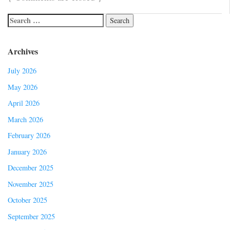
Archives
July 2026
May 2026
April 2026
March 2026
February 2026
January 2026
December 2025
November 2025
October 2025
September 2025