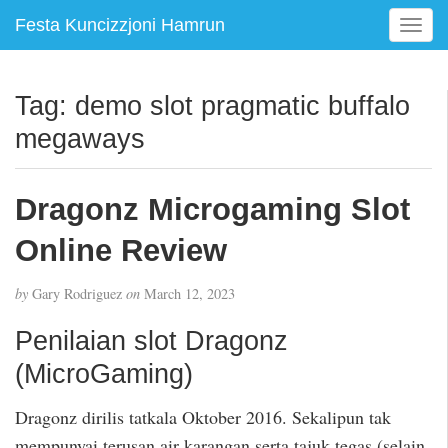
Festa Kuncizzjoni Hamrun
T
o
g
g
Tag:
demo slot pragmatic buffalo
l
megaways
e
n
a
Dragonz Microgaming Slot
v
i
Online Review
g
a
t
by
Gary Rodriguez
on
March 12, 2023
i
Penilaian slot Dragonz
o
n
(MicroGaming)
Dragonz dirilis tatkala Oktober 2016. Sekalipun tak
mempunyai terusan air karangan serta tajuk tegas (selain