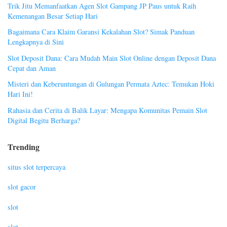
Trik Jitu Memanfaatkan Agen Slot Gampang JP Paus untuk Raih
Kemenangan Besar Setiap Hari
Bagaimana Cara Klaim Garansi Kekalahan Slot? Simak Panduan
Lengkapnya di Sini
Slot Deposit Dana: Cara Mudah Main Slot Online dengan Deposit Dana
Cepat dan Aman
Misteri dan Keberuntungan di Gulungan Permata Aztec: Temukan Hoki
Hari Ini!
Rahasia dan Cerita di Balik Layar: Mengapa Komunitas Pemain Slot
Digital Begitu Berharga?
Trending
situs slot terpercaya
slot gacor
slot
slot