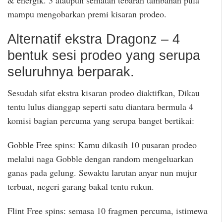
mampu mengobarkan premi kisaran prodeo.
Alternatif ekstra Dragonz – 4
bentuk sesi prodeo yang serupa
seluruhnya berparak.
Sesudah sifat ekstra kisaran prodeo diaktifkan, Dikau
tentu lulus dianggap seperti satu diantara bermula 4
komisi bagian percuma yang serupa banget bertikai:
Gobble Free spins: Kamu dikasih 10 pusaran prodeo
melalui naga Gobble dengan random mengeluarkan
ganas pada gelung. Sewaktu larutan anyar nun mujur
terbuat, negeri garang bakal tentu rukun.
Flint Free spins: semasa 10 fragmen percuma, istimewa