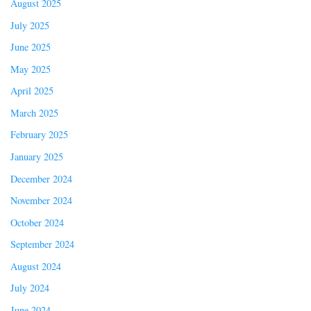
August 2025
July 2025
June 2025
May 2025
April 2025
March 2025
February 2025
January 2025
December 2024
November 2024
October 2024
September 2024
August 2024
July 2024
June 2024