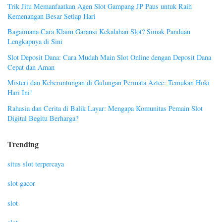
Trik Jitu Memanfaatkan Agen Slot Gampang JP Paus untuk Raih
Kemenangan Besar Setiap Hari
Bagaimana Cara Klaim Garansi Kekalahan Slot? Simak Panduan
Lengkapnya di Sini
Slot Deposit Dana: Cara Mudah Main Slot Online dengan Deposit Dana
Cepat dan Aman
Misteri dan Keberuntungan di Gulungan Permata Aztec: Temukan Hoki
Hari Ini!
Rahasia dan Cerita di Balik Layar: Mengapa Komunitas Pemain Slot
Digital Begitu Berharga?
Trending
situs slot terpercaya
slot gacor
slot