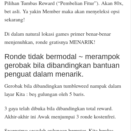
Pilihan Tumbas Reward (“Pembelian Fitur”). Akan 80x,
bet asli. Ya yakin Member maka akan menyeleksi opsi
sekarang!
Di dalam natural lokasi games primer benar-benar
menjenuhkan, ronde gratisnya MENARIK!
Ronde tidak bermodal ~ merampok
gerobak bila dibandingkan bantuan
penguat dalam menarik.
Gerobak bila dibandingkan tumbleweed nampak dalam
layar Kita : beş gulungan oleh 5 baris.
3 gaya telah dibuka bila dibandingkan total reward.
Akhir-akhir ini Awak menjumpai 3 ronde kostenfrei.
Secepatnya sesudah gulungan berputar, Kita berdua